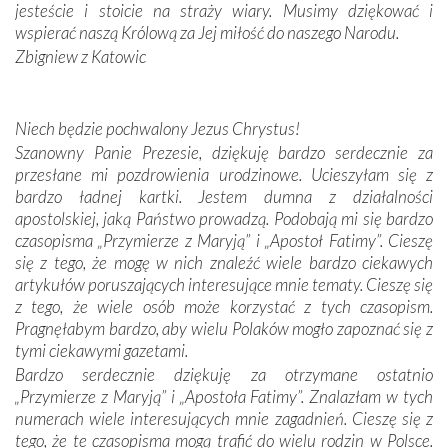
zwyczaje. Mimo że nasze kraje są od siebie bardzo
jesteście i stoicie na straży wiary. Musimy dziękować i
oddalone, w żaden sposób nie czuliśmy się obco.
wspierać naszą Królową za Jej miłość do naszego Narodu.
Sprawiła to oczywiście sama Matka Boża, ale też
Zbigniew z Katowic
kulturowa bliskość biorąca swój początek w naszej
wspólnej wierze. Podczas wyjazdów do historycznych
miejsc, które znalazły się na trasie naszej pielgrzymki,
Niech będzie pochwalony Jezus Chrystus!
mieliśmy okazję przekonać się, że Maryja swoją opieką
Szanowny Panie Prezesie, dziękuję bardzo serdecznie za
otacza nie tylko nasz naród, lecz wszystkie nacje, które
przesłane mi pozdrowienia urodzinowe. Ucieszyłam się z
się Jej ufnie oddają, a także każdą osobę, która zawierza
bardzo ładnej kartki. Jestem dumna z działalności
Jej siebie oraz swych bliskich.
apostolskiej, jaką Państwo prowadzą. Podobają mi się bardzo
czasopisma „Przymierze z Maryją” i „Apostoł Fatimy”. Cieszę
Dzieje Portugalii to również historia wierności Bogu i
się z tego, że mogę w nich znaleźć wiele bardzo ciekawych
odstępstw, także w życiu władców. Trudne momenty w
artykułów poruszających interesujące mnie tematy. Cieszę się
wymiarze tak osobistym, jak i zbiorowym, przypominają o
z tego, że wiele osób może korzystać z tych czasopism.
konieczności ciągłego zabiegania o własną duszę i o łaskę
Pragnęłabym bardzo, aby wielu Polaków mogło zapoznać się z
Opatrzności. Wierność przynosi pomyślność –
tymi ciekawymi gazetami.
przynajmniej w życiu duchowym. Odstępstwo owocuje
Bardzo serdecznie dziękuję za otrzymane ostatnio
nieszczęściem i śmiercią. Te uniwersalne prawdy
„Przymierze z Maryją” i „Apostoła Fatimy”. Znalazłam w tych
przychodziły na myśl, gdy słuchaliśmy opowieści
numerach wiele interesujących mnie zagadnień. Cieszę się z
przewodników o portugalskich monarchach i wodzach,
tego, że te czasopisma mogą trafić do wielu rodzin w Polsce.
zwycięskich bitwach i nieszczęśliwych losach grzesznych