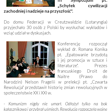
III Sympozjum pt.
„Schyłek cywilizacji
zachodniej i nadzieje na przyszłość".
Do domu Federacji w Creutzwaldzie (Lotaryngia)
przyjechało 30 osób z Polski by wysłuchać wykładów i
wziąć udział w dyskusjach.
Konferencję rozpoczął
wykład dr. Romana Konika
pt. „Epatowanie brzydotą
i jej promocja w sztuce i
literaturze". Prezes
francuskiego Droit de
Naitre (Prawo do
Narodzin) Nelson Fragelii w prelekcji pt. „Czwarta
Rewolucja" przedstawił historię zmian rewolucyjnych w
społeczeństwie XX i XXI w.
-
Komunizm nigdy nie umarł. Odłożył tylko na bok
kałasznikowa i przybrał uśmiech. Rewolucja rozpoczęła wojnę