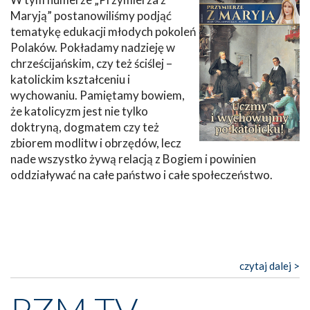
Maryją” postanowiliśmy podjąć
tematykę edukacji młodych pokoleń
Polaków. Pokładamy nadzieję w
chrześcijańskim, czy też ściślej –
katolickim kształceniu i
wychowaniu. Pamiętamy bowiem,
że katolicyzm jest nie tylko
doktryną, dogmatem czy też
zbiorem modlitw i obrzędów, lecz
nade wszystko żywą relacją z Bogiem i powinien
oddziaływać na całe państwo i całe społeczeństwo.
czytaj dalej >
PZM TV