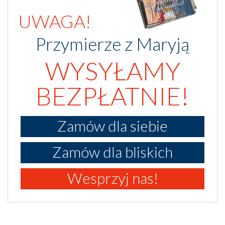
UWAGA!
Przymierze z Maryją
WYSYŁAMY
BEZPŁATNIE!
Zamów dla siebie
Zamów dla bliskich
Wesprzyj nas!