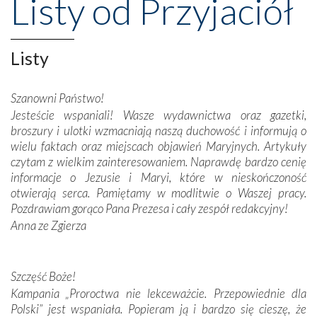
Listy od Przyjaciół
wznoszono na chwałę Bożą, na przykład – w podzięce za
Opatrznościową pomoc w wygranej bitwie o
niepodległość kraju. Zachwyt budziła potężna, a zarazem
misterna architektura tych monumentalnych dzieł,
Listy
wspaniałe zdobienia, dbałość ich twórców o detale,
połączenie talentów z wytrwałością i pracowitością
Szanowni Państwo!
budowniczych.
Jesteście wspaniali! Wasze wydawnictwa oraz gazetki,
broszury i ulotki wzmacniają naszą duchowość i informują o
Podążyliśmy też śladami fatimskich wizjonerów – Łucji
wielu faktach oraz miejscach objawień Maryjnych. Artykuły
dos Santos oraz świętych Hiacynty i Franciszka Marto.
czytam z wielkim zainteresowaniem. Naprawdę bardzo cenię
Modliliśmy się przy ich grobach. Odprawiliśmy Drogę
informacje o Jezusie i Maryi, które w nieskończoność
Krzyżową w ich rodzinnych stronach, odwiedziliśmy
otwierają serca. Pamiętamy w modlitwie o Waszej pracy.
domy, w których żyli.
Pozdrawiam gorąco Pana Prezesa i cały zespół redakcyjny!
Anna ze Zgierza
W miejscu objawień Matki Bożej zapaliliśmy świece
przywiezione wraz z intencjami powierzonymi nam przez
Darczyńców w ramach akcji „Twoje światło w Fatimie”.
Podczas tej kilkudniowej wyprawy na każdym kroku
Szczęść Boże!
spotykaliśmy się z serdeczną otwartością
Kampania „Proroctwa nie lekceważcie. Przepowiednie dla
Portugalczyków. Podziwialiśmy ich ludową sztukę i
Polski” jest wspaniała. Popieram ją i bardzo się cieszę, że