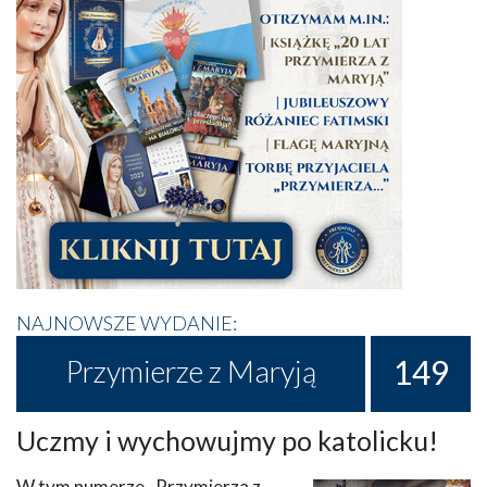
NAJNOWSZE WYDANIE:
149
Przymierze z Maryją
Uczmy i wychowujmy po katolicku!
W tym numerze „Przymierza z