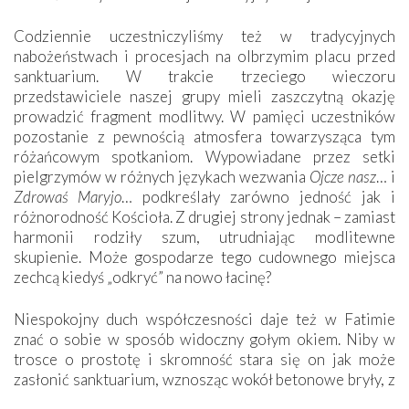
Codziennie uczestniczyliśmy też w tradycyjnych
nabożeństwach i procesjach na olbrzymim placu przed
sanktuarium. W trakcie trzeciego wieczoru
przedstawiciele naszej grupy mieli zaszczytną okazję
prowadzić fragment modlitwy. W pamięci uczestników
pozostanie z pewnością atmosfera towarzysząca tym
różańcowym spotkaniom. Wypowiadane przez setki
pielgrzymów w różnych językach wezwania
Ojcze nasz
… i
Zdrowaś Maryjo
… podkreślały zarówno jedność jak i
różnorodność Kościoła. Z drugiej strony jednak – zamiast
harmonii rodziły szum, utrudniając modlitewne
skupienie. Może gospodarze tego cudownego miejsca
zechcą kiedyś „odkryć” na nowo łacinę?
Niespokojny duch współczesności daje też w Fatimie
znać o sobie w sposób widoczny gołym okiem. Niby w
trosce o prostotę i skromność stara się on jak może
zasłonić sanktuarium, wznosząc wokół betonowe bryły, z
których niektóre nawet zostały poświęcone jako miejsca