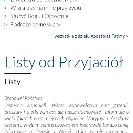
wierzących. Do czego to zmaganie może prowadzić,
Wiara trzyma mnie przy życiu
widzieliśmy w urokliwym, niewielkim mieście Obidos,
Służyć Bogu i Ojczyźnie
gdzie w miejscu dawnego kościoła działa dzisiaj…
Podróże pełne wiary
księgarnia.
wszystkie z działu Apostolat Fatimy >
Nasze pielgrzymkowe wyprawy, których celem były
wspaniałe klasztory w miasteczku Alcobaça czy w Batalhi,
przeniosły nas do czasów, gdy świątynie bez wątpienia
Listy od Przyjaciół
wznoszono na chwałę Bożą, na przykład – w podzięce za
Opatrznościową pomoc w wygranej bitwie o
niepodległość kraju. Zachwyt budziła potężna, a zarazem
misterna architektura tych monumentalnych dzieł,
Listy
wspaniałe zdobienia, dbałość ich twórców o detale,
połączenie talentów z wytrwałością i pracowitością
Szanowni Państwo!
budowniczych.
Jesteście wspaniali! Wasze wydawnictwa oraz gazetki,
broszury i ulotki wzmacniają naszą duchowość i informują o
Podążyliśmy też śladami fatimskich wizjonerów – Łucji
wielu faktach oraz miejscach objawień Maryjnych. Artykuły
dos Santos oraz świętych Hiacynty i Franciszka Marto.
czytam z wielkim zainteresowaniem. Naprawdę bardzo cenię
Modliliśmy się przy ich grobach. Odprawiliśmy Drogę
informacje o Jezusie i Maryi, które w nieskończoność
Krzyżową w ich rodzinnych stronach, odwiedziliśmy