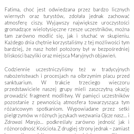
Fatima, choć jest odwiedzana przez bardzo licznych
wiernych oraz turystów, zdołała jednak zachować
atmosferę ciszy. Wyjąwszy największe uroczystości
gromadzące wielotysięczne rzesze uczestników, można
tam zarówno modlić się, jak i słuchać w skupieniu.
Każdego dnia chętnie korzystaliśmy z tej możliwości tym
bardziej, że nasz hotel położony był w bezpośredniej
bliskości bazyliki oraz miejsca Maryjnych objawień.
Codziennie uczestniczyliśmy też w tradycyjnych
nabożeństwach i procesjach na olbrzymim placu przed
sanktuarium. W trakcie trzeciego wieczoru
przedstawiciele naszej grupy mieli zaszczytną okazję
prowadzić fragment modlitwy. W pamięci uczestników
pozostanie z pewnością atmosfera towarzysząca tym
różańcowym spotkaniom. Wypowiadane przez setki
pielgrzymów w różnych językach wezwania
Ojcze nasz
… i
Zdrowaś Maryjo
… podkreślały zarówno jedność jak i
różnorodność Kościoła. Z drugiej strony jednak – zamiast