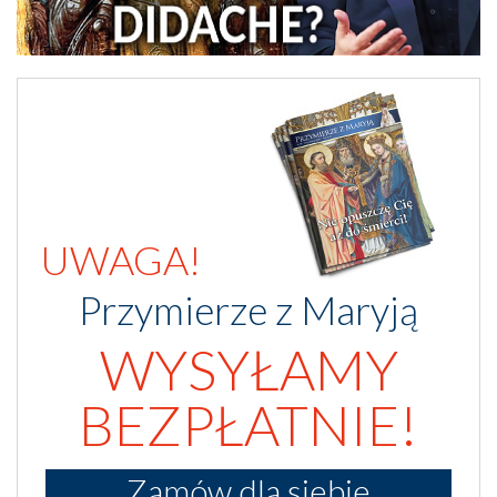
UWAGA!
Przymierze z Maryją
WYSYŁAMY
BEZPŁATNIE!
Zamów dla siebie