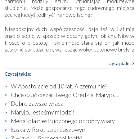
harmonii rodziły szum, utrudniając modlitewne
skupienie. Może gospodarze tego cudownego miejsca
zechcą kiedyś „odkryć” na nowo łacinę?
Niespokojny duch współczesności daje też w Fatimie
znać o sobie w sposób widoczny gołym okiem. Niby w
trosce o prostotę i skromność stara się on jak może
zasłonić sanktuarium, wznosząc wokół betonowe bryły, z
których niektóre nawet zostały poświęcone jako miejsca
katolickiego kultu. Tylko co wspólnego z żywą,
czytaj dalej >
autentyczną wiarą mogą mieć płaskie, szare bunkry albo
Czytaj także:
kaplice, w których Tabernakulum przypomina bardziej
skrzynkę na narzędzia? Albo co powiedzieć o ustawionym
W Apostolacie od 10 lat. A czemu nie?
tuż przy nowej bazylice wielkim krzyżu, na którym
Chcę czuć ciężar Twego Orędzia, Maryjo…
zamiast Chrystusa umieszczono dziwaczną postać jakby
Dobro zawsze wraca
wyjętą ze starożytnych hieroglifów? W kulturowym
kontekście naszych czasów to raczej karykatura niż godny
Maryjo, jesteśmy młodzi!
wizerunek Zbawiciela…
Medal dla niestrudzonego obrońcy wiary
Zatem nawet w bezpośrednim otoczeniu sanktuarium
Łaska w Roku Jubileuszowym
naocznie przekonaliśmy się, że wewnątrz Kościoła toczy
Z wizytą u Serdecznej Matki
się ogromna walka o kształt katolicyzmu i o serca