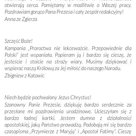
otwierają serca. Pamiętamy w modlitwie o Waszej pracy.
domy, w których żyli.
Pozdrawiam gorąco Pana Prezesa i cały zespół redakcyjny!
Anna ze Zgierza
W miejscu objawień Matki Bożej zapaliliśmy świece
przywiezione wraz z intencjami powierzonymi nam przez
Darczyńców w ramach akcji „Twoje światło w Fatimie”.
Podczas tej kilkudniowej wyprawy na każdym kroku
Szczęść Boże!
spotykaliśmy się z serdeczną otwartością
Kampania „Proroctwa nie lekceważcie. Przepowiednie dla
Portugalczyków. Podziwialiśmy ich ludową sztukę i
Polski” jest wspaniała. Popieram ją i bardzo się cieszę, że
zwyczaje. Mimo że nasze kraje są od siebie bardzo
jesteście i stoicie na straży wiary. Musimy dziękować i
oddalone, w żaden sposób nie czuliśmy się obco.
wspierać naszą Królową za Jej miłość do naszego Narodu.
Sprawiła to oczywiście sama Matka Boża, ale też
Zbigniew z Katowic
kulturowa bliskość biorąca swój początek w naszej
wspólnej wierze. Podczas wyjazdów do historycznych
miejsc, które znalazły się na trasie naszej pielgrzymki,
Niech będzie pochwalony Jezus Chrystus!
mieliśmy okazję przekonać się, że Maryja swoją opieką
Szanowny Panie Prezesie, dziękuję bardzo serdecznie za
otacza nie tylko nasz naród, lecz wszystkie nacje, które
przesłane mi pozdrowienia urodzinowe. Ucieszyłam się z
się Jej ufnie oddają, a także każdą osobę, która zawierza
bardzo ładnej kartki. Jestem dumna z działalności
Jej siebie oraz swych bliskich.
apostolskiej, jaką Państwo prowadzą. Podobają mi się bardzo
czasopisma „Przymierze z Maryją” i „Apostoł Fatimy”. Cieszę
Dzieje Portugalii to również historia wierności Bogu i