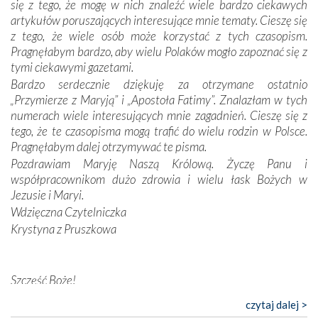
się z tego, że mogę w nich znaleźć wiele bardzo ciekawych
odstępstw, także w życiu władców. Trudne momenty w
artykułów poruszających interesujące mnie tematy. Cieszę się
wymiarze tak osobistym, jak i zbiorowym, przypominają o
z tego, że wiele osób może korzystać z tych czasopism.
konieczności ciągłego zabiegania o własną duszę i o łaskę
Pragnęłabym bardzo, aby wielu Polaków mogło zapoznać się z
Opatrzności. Wierność przynosi pomyślność –
tymi ciekawymi gazetami.
przynajmniej w życiu duchowym. Odstępstwo owocuje
Bardzo serdecznie dziękuję za otrzymane ostatnio
nieszczęściem i śmiercią. Te uniwersalne prawdy
„Przymierze z Maryją” i „Apostoła Fatimy”. Znalazłam w tych
przychodziły na myśl, gdy słuchaliśmy opowieści
numerach wiele interesujących mnie zagadnień. Cieszę się z
przewodników o portugalskich monarchach i wodzach,
tego, że te czasopisma mogą trafić do wielu rodzin w Polsce.
zwycięskich bitwach i nieszczęśliwych losach grzesznych
Pragnęłabym dalej otrzymywać te pisma.
kochanków.
Pozdrawiam Maryję Naszą Królową. Życzę Panu i
współpracownikom dużo zdrowia i wielu łask Bożych w
Byli tym razem pośród Apostołów Fatimy reprezentanci
Jezusie i Maryi.
każdego spośród żyjących pokoleń. Najmłodszy uczestnik
Wdzięczna Czytelniczka
liczył sobie 13 lat, zaś senior, pan Zdzisław – już 94.
–
Krystyna z Pruszkowa
Całe życie marzyłem, by tu przyjechać
– przyznał w
rozmowie.
Nasza pielgrzymka nie byłaby tak bogata w duchową treść
Szczęść Boże!
bez obecności duszpasterza – księdza Krzysztofa.
Bardzo dziękuję za przysyłanie mi „Przymierza z Maryją”. Jest
czytaj dalej >
Oprócz zapewnienia nam możliwości codziennego
to pismo, które bardzo sobie cenię i szanuję. Redagujecie