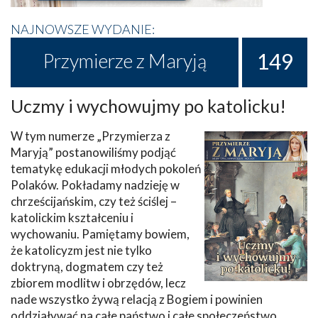
NAJNOWSZE WYDANIE:
149
Przymierze z Maryją
Uczmy i wychowujmy po katolicku!
W tym numerze „Przymierza z
Maryją” postanowiliśmy podjąć
tematykę edukacji młodych pokoleń
Polaków. Pokładamy nadzieję w
chrześcijańskim, czy też ściślej –
katolickim kształceniu i
wychowaniu. Pamiętamy bowiem,
że katolicyzm jest nie tylko
doktryną, dogmatem czy też
zbiorem modlitw i obrzędów, lecz
nade wszystko żywą relacją z Bogiem i powinien
oddziaływać na całe państwo i całe społeczeństwo.