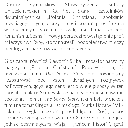
Oprócz sympatyków Stowarzyszenia Kultury
Chrześcijańskiej im. Ks. Piotra Skargi i czytelników
dwumiesięcznika „Polonia Christiana”, spotkanie
przyciągnęło tych, którzy chcieli poznać przemilczaną
w ogromnym stopniu prawdę na temat zbrodni
komunizmu. Seans filmowy poprzedziło wystąpienie prof.
Mieczysława Ryby, który nakreślił podobieństwa między
ideologiami: nazistowską i komunistyczną.
Głos zabrał również Sławomir Skiba – redaktor naczelny
magazynu „Polonia Christiana”. Podkreślił on, iż
przesłania filmu
The Soviet Story
nie powinniśmy
rozpatrywać pod kątem doraźnych rozgrywek
politycznych, gdyż jego sens jest o wiele głębszy. W ten
sposób redaktor Skiba wskazał na idealne podsumowanie
spotkania i emisji
The Soviet Story
, jakim była projekcja
filmu na temat Orędzia Fatimskiego. Matka Boża w 1917
roku ostrzegła ludzkość przed błędami Rosji, które
rozprzestrzenią się po świecie. Ostrzeżenie to nie jest
jednak pesymistyczną wizją i „końcem historii”, gdyż