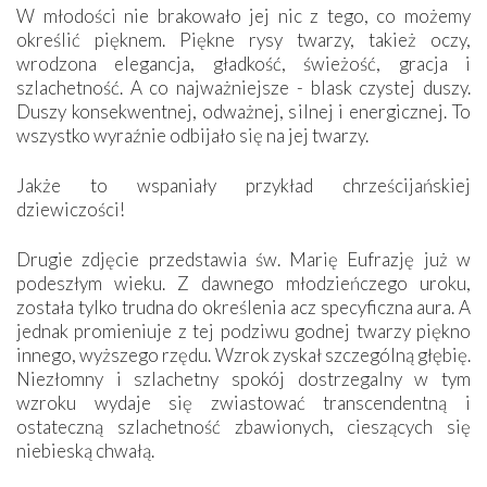
W młodości nie brakowało jej nic z tego, co możemy
określić pięknem. Piękne rysy twarzy, takież oczy,
wrodzona elegancja, gładkość, świeżość, gracja i
szlachetność. A co najważniejsze - blask czystej duszy.
Duszy konsekwentnej, odważnej, silnej i energicznej. To
wszystko wyraźnie odbijało się na jej twarzy.
Jakże to wspaniały przykład chrześcijańskiej
dziewiczości!
Drugie zdjęcie przedstawia św. Marię Eufrazję już w
podeszłym wieku. Z dawnego młodzieńczego uroku,
została tylko trudna do określenia acz specyficzna aura. A
jednak promieniuje z tej podziwu godnej twarzy piękno
innego, wyższego rzędu. Wzrok zyskał szczególną głębię.
Niezłomny i szlachetny spokój dostrzegalny w tym
wzroku wydaje się zwiastować transcendentną i
ostateczną szlachetność zbawionych, cieszących się
niebieską chwałą.