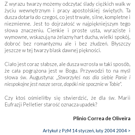
Z wyrazu twarzy możemy odczytać ślady ciężkich walk w
życiu wewnętrznym i pracy apostolskiej świętych. Ta
dusza dotarła do czegoś, co jest trwałe, silne, kompletne i
niezmienne. Jest to dojrzałość w najpiękniejszym tego
słowa znaczeniu. Cienkie i proste usta, wyraziste i
wymowne, wskazują na żelazny hart ducha, wielki spokój,
dobroć bez romantyzmu ale i bez złudzeń. Błyszczy
jeszcze w tej twarzy blask dawnej piękności.
Ciało jest coraz słabsze, ale dusza wzrosła w taki sposób,
że cała pogrążona jest w Bogu. Przywodzi to na myśl
słowa św. Augustyna: „
Stworzyłeś nas dla siebie Panie i
niespokojne jest nasze serce, dopóki nie spocznie w Tobie".
Czy ktoś ośmieliłby się stwierdzić, że dla św. Marii
Eufrazji Pelletier starość oznacza upadek?
Plinio Correa de Oliveira
Artykuł z PzM 14 styczeń, luty 2004 2004 >