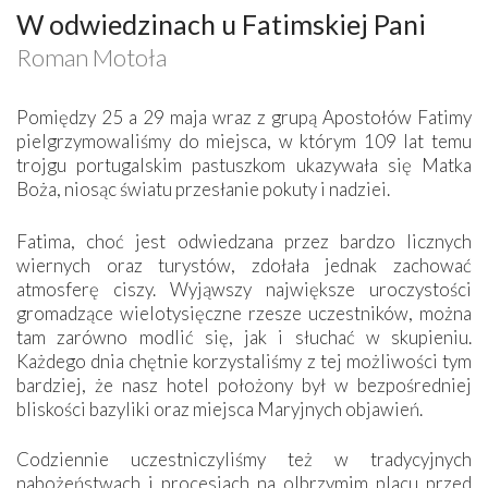
W odwiedzinach u Fatimskiej Pani
Roman Motoła
Pomiędzy 25 a 29 maja wraz z grupą Apostołów Fatimy
pielgrzymowaliśmy do miejsca, w którym 109 lat temu
trojgu portugalskim pastuszkom ukazywała się Matka
Boża, niosąc światu przesłanie pokuty i nadziei.
Fatima, choć jest odwiedzana przez bardzo licznych
wiernych oraz turystów, zdołała jednak zachować
atmosferę ciszy. Wyjąwszy największe uroczystości
gromadzące wielotysięczne rzesze uczestników, można
tam zarówno modlić się, jak i słuchać w skupieniu.
Każdego dnia chętnie korzystaliśmy z tej możliwości tym
bardziej, że nasz hotel położony był w bezpośredniej
bliskości bazyliki oraz miejsca Maryjnych objawień.
Codziennie uczestniczyliśmy też w tradycyjnych
nabożeństwach i procesjach na olbrzymim placu przed