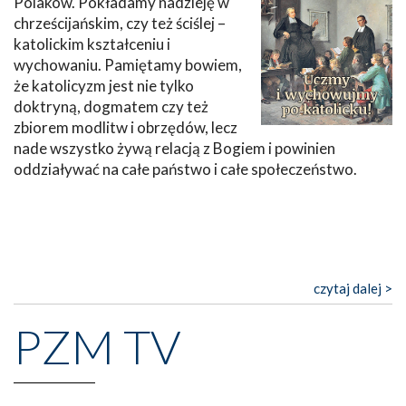
Polaków. Pokładamy nadzieję w
chrześcijańskim, czy też ściślej –
katolickim kształceniu i
wychowaniu. Pamiętamy bowiem,
że katolicyzm jest nie tylko
doktryną, dogmatem czy też
zbiorem modlitw i obrzędów, lecz
nade wszystko żywą relacją z Bogiem i powinien
oddziaływać na całe państwo i całe społeczeństwo.
czytaj dalej >
PZM TV