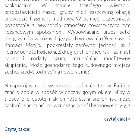
sanktuarium. W trakcie trzeciego wieczoru
przedstawiciele naszej grupy mieli zaszczytną okazję
prowadzić fragment modlitwy. W pamięci uczestników
pozostanie z pewnością atmosfera towarzysząca tym
różańcowym spotkaniom. Wypowiadane przez setki
pielgrzymów w różnych językach wezwania
Ojcze nasz
… i
Zdrowaś Maryjo
… podkreślały zarówno jedność jak i
różnorodność Kościoła. Z drugiej strony jednak – zamiast
harmonii rodziły szum, utrudniając modlitewne
skupienie. Może gospodarze tego cudownego miejsca
zechcą kiedyś „odkryć” na nowo łacinę?
Niespokojny duch współczesności daje też w Fatimie
znać o sobie w sposób widoczny gołym okiem. Niby w
trosce o prostotę i skromność stara się on jak może
zasłonić sanktuarium, wznosząc wokół betonowe bryły, z
których niektóre nawet zostały poświęcone jako miejsca
katolickiego kultu. Tylko co wspólnego z żywą,
czytaj dalej >
autentyczną wiarą mogą mieć płaskie, szare bunkry albo
Czytaj także:
kaplice, w których Tabernakulum przypomina bardziej