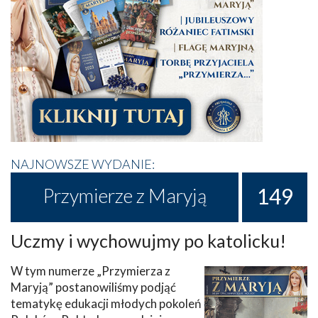
NAJNOWSZE WYDANIE:
149
Przymierze z Maryją
Uczmy i wychowujmy po katolicku!
W tym numerze „Przymierza z
Maryją” postanowiliśmy podjąć
tematykę edukacji młodych pokoleń