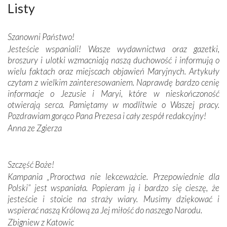
misterna architektura tych monumentalnych dzieł,
Listy
wspaniałe zdobienia, dbałość ich twórców o detale,
połączenie talentów z wytrwałością i pracowitością
Szanowni Państwo!
budowniczych.
Jesteście wspaniali! Wasze wydawnictwa oraz gazetki,
broszury i ulotki wzmacniają naszą duchowość i informują o
Podążyliśmy też śladami fatimskich wizjonerów – Łucji
wielu faktach oraz miejscach objawień Maryjnych. Artykuły
dos Santos oraz świętych Hiacynty i Franciszka Marto.
czytam z wielkim zainteresowaniem. Naprawdę bardzo cenię
Modliliśmy się przy ich grobach. Odprawiliśmy Drogę
informacje o Jezusie i Maryi, które w nieskończoność
Krzyżową w ich rodzinnych stronach, odwiedziliśmy
otwierają serca. Pamiętamy w modlitwie o Waszej pracy.
domy, w których żyli.
Pozdrawiam gorąco Pana Prezesa i cały zespół redakcyjny!
Anna ze Zgierza
W miejscu objawień Matki Bożej zapaliliśmy świece
przywiezione wraz z intencjami powierzonymi nam przez
Darczyńców w ramach akcji „Twoje światło w Fatimie”.
Podczas tej kilkudniowej wyprawy na każdym kroku
Szczęść Boże!
spotykaliśmy się z serdeczną otwartością
Kampania „Proroctwa nie lekceważcie. Przepowiednie dla
Portugalczyków. Podziwialiśmy ich ludową sztukę i
Polski” jest wspaniała. Popieram ją i bardzo się cieszę, że
zwyczaje. Mimo że nasze kraje są od siebie bardzo
jesteście i stoicie na straży wiary. Musimy dziękować i
oddalone, w żaden sposób nie czuliśmy się obco.
wspierać naszą Królową za Jej miłość do naszego Narodu.
Sprawiła to oczywiście sama Matka Boża, ale też
Zbigniew z Katowic