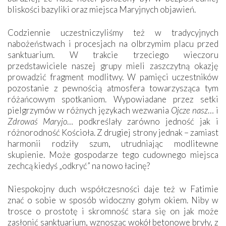
bliskości bazyliki oraz miejsca Maryjnych objawień.
Codziennie uczestniczyliśmy też w tradycyjnych
nabożeństwach i procesjach na olbrzymim placu przed
sanktuarium. W trakcie trzeciego wieczoru
przedstawiciele naszej grupy mieli zaszczytną okazję
prowadzić fragment modlitwy. W pamięci uczestników
pozostanie z pewnością atmosfera towarzysząca tym
różańcowym spotkaniom. Wypowiadane przez setki
pielgrzymów w różnych językach wezwania
Ojcze nasz
… i
Zdrowaś Maryjo
… podkreślały zarówno jedność jak i
różnorodność Kościoła. Z drugiej strony jednak – zamiast
harmonii rodziły szum, utrudniając modlitewne
skupienie. Może gospodarze tego cudownego miejsca
zechcą kiedyś „odkryć” na nowo łacinę?
Niespokojny duch współczesności daje też w Fatimie
znać o sobie w sposób widoczny gołym okiem. Niby w
trosce o prostotę i skromność stara się on jak może
zasłonić sanktuarium, wznosząc wokół betonowe bryły, z