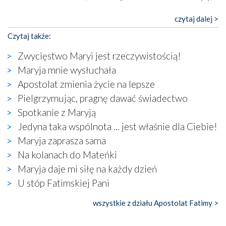
których niektóre nawet zostały poświęcone jako miejsca
katolickiego kultu. Tylko co wspólnego z żywą,
czytaj dalej >
autentyczną wiarą mogą mieć płaskie, szare bunkry albo
Czytaj także:
kaplice, w których Tabernakulum przypomina bardziej
skrzynkę na narzędzia? Albo co powiedzieć o ustawionym
Zwycięstwo Maryi jest rzeczywistością!
tuż przy nowej bazylice wielkim krzyżu, na którym
Maryja mnie wysłuchała
zamiast Chrystusa umieszczono dziwaczną postać jakby
Apostolat zmienia życie na lepsze
wyjętą ze starożytnych hieroglifów? W kulturowym
kontekście naszych czasów to raczej karykatura niż godny
Pielgrzymując, pragnę dawać świadectwo
wizerunek Zbawiciela…
Spotkanie z Maryją
Zatem nawet w bezpośrednim otoczeniu sanktuarium
Jedyna taka wspólnota ... jest właśnie dla Ciebie!
naocznie przekonaliśmy się, że wewnątrz Kościoła toczy
Maryja zaprasza sama
się ogromna walka o kształt katolicyzmu i o serca
wierzących. Do czego to zmaganie może prowadzić,
Na kolanach do Mateńki
widzieliśmy w urokliwym, niewielkim mieście Obidos,
Maryja daje mi siłę na każdy dzień
gdzie w miejscu dawnego kościoła działa dzisiaj…
U stóp Fatimskiej Pani
księgarnia.
wszystkie z działu Apostolat Fatimy >
Nasze pielgrzymkowe wyprawy, których celem były
wspaniałe klasztory w miasteczku Alcobaça czy w Batalhi,