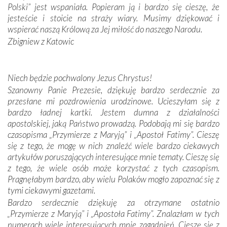
Portugalczyków. Podziwialiśmy ich ludową sztukę i
Polski” jest wspaniała. Popieram ją i bardzo się cieszę, że
zwyczaje. Mimo że nasze kraje są od siebie bardzo
jesteście i stoicie na straży wiary. Musimy dziękować i
oddalone, w żaden sposób nie czuliśmy się obco.
wspierać naszą Królową za Jej miłość do naszego Narodu.
Sprawiła to oczywiście sama Matka Boża, ale też
Zbigniew z Katowic
kulturowa bliskość biorąca swój początek w naszej
wspólnej wierze. Podczas wyjazdów do historycznych
miejsc, które znalazły się na trasie naszej pielgrzymki,
Niech będzie pochwalony Jezus Chrystus!
mieliśmy okazję przekonać się, że Maryja swoją opieką
Szanowny Panie Prezesie, dziękuję bardzo serdecznie za
otacza nie tylko nasz naród, lecz wszystkie nacje, które
przesłane mi pozdrowienia urodzinowe. Ucieszyłam się z
się Jej ufnie oddają, a także każdą osobę, która zawierza
bardzo ładnej kartki. Jestem dumna z działalności
Jej siebie oraz swych bliskich.
apostolskiej, jaką Państwo prowadzą. Podobają mi się bardzo
czasopisma „Przymierze z Maryją” i „Apostoł Fatimy”. Cieszę
Dzieje Portugalii to również historia wierności Bogu i
się z tego, że mogę w nich znaleźć wiele bardzo ciekawych
odstępstw, także w życiu władców. Trudne momenty w
artykułów poruszających interesujące mnie tematy. Cieszę się
wymiarze tak osobistym, jak i zbiorowym, przypominają o
z tego, że wiele osób może korzystać z tych czasopism.
konieczności ciągłego zabiegania o własną duszę i o łaskę
Pragnęłabym bardzo, aby wielu Polaków mogło zapoznać się z
Opatrzności. Wierność przynosi pomyślność –
tymi ciekawymi gazetami.
przynajmniej w życiu duchowym. Odstępstwo owocuje
Bardzo serdecznie dziękuję za otrzymane ostatnio
nieszczęściem i śmiercią. Te uniwersalne prawdy
„Przymierze z Maryją” i „Apostoła Fatimy”. Znalazłam w tych
przychodziły na myśl, gdy słuchaliśmy opowieści
numerach wiele interesujących mnie zagadnień. Cieszę się z