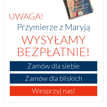
UWAGA!
Przymierze z Maryją
WYSYŁAMY
BEZPŁATNIE!
Zamów dla siebie
Zamów dla bliskich
Wesprzyj nas!