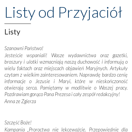
przeniosły nas do czasów, gdy świątynie bez wątpienia
Listy od Przyjaciół
wznoszono na chwałę Bożą, na przykład – w podzięce za
Opatrznościową pomoc w wygranej bitwie o
niepodległość kraju. Zachwyt budziła potężna, a zarazem
misterna architektura tych monumentalnych dzieł,
Listy
wspaniałe zdobienia, dbałość ich twórców o detale,
połączenie talentów z wytrwałością i pracowitością
Szanowni Państwo!
budowniczych.
Jesteście wspaniali! Wasze wydawnictwa oraz gazetki,
broszury i ulotki wzmacniają naszą duchowość i informują o
Podążyliśmy też śladami fatimskich wizjonerów – Łucji
wielu faktach oraz miejscach objawień Maryjnych. Artykuły
dos Santos oraz świętych Hiacynty i Franciszka Marto.
czytam z wielkim zainteresowaniem. Naprawdę bardzo cenię
Modliliśmy się przy ich grobach. Odprawiliśmy Drogę
informacje o Jezusie i Maryi, które w nieskończoność
Krzyżową w ich rodzinnych stronach, odwiedziliśmy
otwierają serca. Pamiętamy w modlitwie o Waszej pracy.
domy, w których żyli.
Pozdrawiam gorąco Pana Prezesa i cały zespół redakcyjny!
Anna ze Zgierza
W miejscu objawień Matki Bożej zapaliliśmy świece
przywiezione wraz z intencjami powierzonymi nam przez
Darczyńców w ramach akcji „Twoje światło w Fatimie”.
Podczas tej kilkudniowej wyprawy na każdym kroku
Szczęść Boże!
spotykaliśmy się z serdeczną otwartością
Kampania „Proroctwa nie lekceważcie. Przepowiednie dla