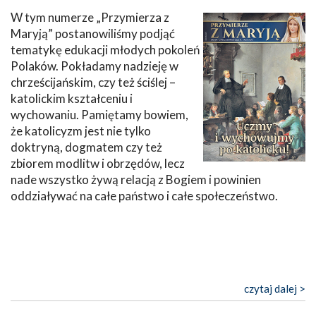
W tym numerze „Przymierza z
Maryją” postanowiliśmy podjąć
tematykę edukacji młodych pokoleń
Polaków. Pokładamy nadzieję w
chrześcijańskim, czy też ściślej –
katolickim kształceniu i
wychowaniu. Pamiętamy bowiem,
że katolicyzm jest nie tylko
doktryną, dogmatem czy też
zbiorem modlitw i obrzędów, lecz
nade wszystko żywą relacją z Bogiem i powinien
oddziaływać na całe państwo i całe społeczeństwo.
czytaj dalej >