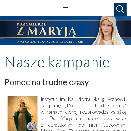
Nasze kampanie
Pomoc na trudne czasy
Instytut im. Ks. Piotra Skargi wznowił
kampanię „Pomoc na trudne czasy",
w ramach której rozprowadza książkę
pt.
Dar Maryi na trudne czasy
wraz
z dołączonym do niej Cudownym