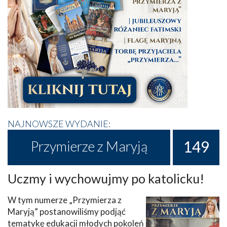
NAJNOWSZE WYDANIE:
149
Przymierze z Maryją
Uczmy i wychowujmy po katolicku!
W tym numerze „Przymierza z
Maryją” postanowiliśmy podjąć
tematykę edukacji młodych pokoleń