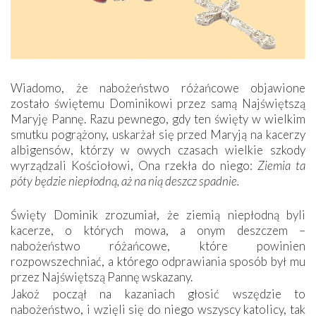
Wiadomo, że nabożeństwo różańcowe objawione
zostało świętemu Dominikowi przez samą Najświętszą
Maryję Pannę. Razu pewnego, gdy ten święty w wielkim
smutku pogrążony, uskarżał się przed Maryją na kacerzy
albigensów, którzy w owych czasach wielkie szkody
wyrządzali Kościołowi, Ona rzekła do niego:
Ziemia ta
póty będzie niepłodną, aż na nią deszcz spadnie.
Święty Dominik zrozumiał, że ziemią niepłodną byli
kacerze, o których mowa, a onym deszczem –
nabożeństwo różańcowe, które powinien
rozpowszechniać, a którego odprawiania sposób był mu
przez Najświętszą Pannę wskazany.
Jakoż począł na kazaniach głosić wszędzie to
nabożeństwo, i wzięli się do niego wszyscy katolicy, tak