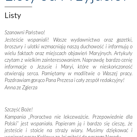
misterna architektura tych monumentalnych dzieł,
wspaniałe zdobienia, dbałość ich twórców o detale,
Listy
połączenie talentów z wytrwałością i pracowitością
budowniczych.
Szanowni Państwo!
Jesteście wspaniali! Wasze wydawnictwa oraz gazetki,
Podążyliśmy też śladami fatimskich wizjonerów – Łucji
broszury i ulotki wzmacniają naszą duchowość i informują o
dos Santos oraz świętych Hiacynty i Franciszka Marto.
wielu faktach oraz miejscach objawień Maryjnych. Artykuły
Modliliśmy się przy ich grobach. Odprawiliśmy Drogę
czytam z wielkim zainteresowaniem. Naprawdę bardzo cenię
Krzyżową w ich rodzinnych stronach, odwiedziliśmy
informacje o Jezusie i Maryi, które w nieskończoność
domy, w których żyli.
otwierają serca. Pamiętamy w modlitwie o Waszej pracy.
Pozdrawiam gorąco Pana Prezesa i cały zespół redakcyjny!
W miejscu objawień Matki Bożej zapaliliśmy świece
Anna ze Zgierza
przywiezione wraz z intencjami powierzonymi nam przez
Darczyńców w ramach akcji „Twoje światło w Fatimie”.
Podczas tej kilkudniowej wyprawy na każdym kroku
spotykaliśmy się z serdeczną otwartością
Szczęść Boże!
Portugalczyków. Podziwialiśmy ich ludową sztukę i
Kampania „Proroctwa nie lekceważcie. Przepowiednie dla
zwyczaje. Mimo że nasze kraje są od siebie bardzo
Polski” jest wspaniała. Popieram ją i bardzo się cieszę, że
oddalone, w żaden sposób nie czuliśmy się obco.
jesteście i stoicie na straży wiary. Musimy dziękować i
Sprawiła to oczywiście sama Matka Boża, ale też
wspierać naszą Królową za Jej miłość do naszego Narodu.