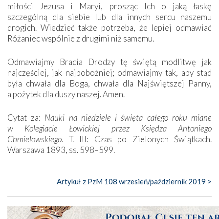
miłości Jezusa i Maryi, prosząc Ich o jaką łaskę
szczególną dla siebie lub dla innych sercu naszemu
drogich. Wiedzieć także potrzeba, że lepiej odmawiać
Różaniec wspólnie z drugimi niż samemu.
Odmawiajmy Bracia Drodzy tę świętą modlitwę jak
najczęściej, jak najpobożniej; odmawiajmy tak, aby stąd
była chwała dla Boga, chwała dla Najświętszej Panny,
a pożytek dla duszy naszej. Amen.
Cytat za:
Nauki na niedziele i święta całego roku miane
w Kolegiacie Łowickiej przez Księdza Antoniego
Chmielowskiego.
T. III: Czas po Zielonych Świątkach.
Warszawa 1893, ss. 598–599.
Artykuł z PzM 108 wrzesień/październik 2019 >