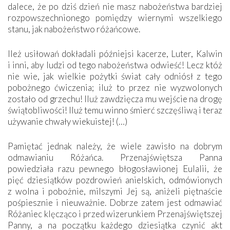
dalece, że po dziś dzień nie masz nabożeństwa bardziej
rozpowszechnionego pomiędzy wiernymi wszelkiego
stanu, jak nabożeństwo różańcowe.
Ileż usiłowań dokładali późniejsi kacerze, Luter, Kalwin
i inni, aby ludzi od tego nabożeństwa odwieść! Lecz któż
nie wie, jak wielkie pożytki świat cały odniósł z tego
pobożnego ćwiczenia; iluż to przez nie wyzwolonych
zostało od grzechu! Iluż zawdzięcza mu wejście na drogę
świątobliwości! Iluż temu winno śmierć szczęśliwą i teraz
używanie chwały wiekuistej! (…)
Pamiętać jednak należy, że wiele zawisło na dobrym
odmawianiu Różańca. Przenajświętsza Panna
powiedziała razu pewnego błogosławionej Eulalii, że
pięć dziesiątków pozdrowień anielskich, odmówionych
z wolna i pobożnie, milszymi Jej są, aniżeli piętnaście
pośpiesznie i nieuważnie. Dobrze zatem jest odmawiać
Różaniec klęcząco i przed wizerunkiem Przenajświętszej
Panny, a na początku każdego dziesiątka czynić akt