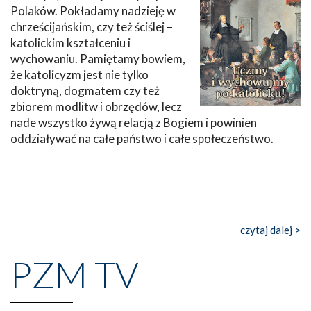
Polaków. Pokładamy nadzieję w
chrześcijańskim, czy też ściślej –
katolickim kształceniu i
wychowaniu. Pamiętamy bowiem,
że katolicyzm jest nie tylko
doktryną, dogmatem czy też
zbiorem modlitw i obrzędów, lecz
nade wszystko żywą relacją z Bogiem i powinien
oddziaływać na całe państwo i całe społeczeństwo.
czytaj dalej >
PZM TV