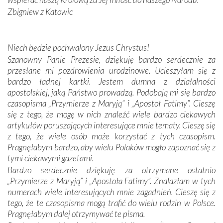
kulturowa bliskość biorąca swój początek w naszej
Zbigniew z Katowic
wspólnej wierze. Podczas wyjazdów do historycznych
miejsc, które znalazły się na trasie naszej pielgrzymki,
mieliśmy okazję przekonać się, że Maryja swoją opieką
Niech będzie pochwalony Jezus Chrystus!
otacza nie tylko nasz naród, lecz wszystkie nacje, które
Szanowny Panie Prezesie, dziękuję bardzo serdecznie za
się Jej ufnie oddają, a także każdą osobę, która zawierza
przesłane mi pozdrowienia urodzinowe. Ucieszyłam się z
Jej siebie oraz swych bliskich.
bardzo ładnej kartki. Jestem dumna z działalności
apostolskiej, jaką Państwo prowadzą. Podobają mi się bardzo
Dzieje Portugalii to również historia wierności Bogu i
czasopisma „Przymierze z Maryją” i „Apostoł Fatimy”. Cieszę
odstępstw, także w życiu władców. Trudne momenty w
się z tego, że mogę w nich znaleźć wiele bardzo ciekawych
wymiarze tak osobistym, jak i zbiorowym, przypominają o
artykułów poruszających interesujące mnie tematy. Cieszę się
konieczności ciągłego zabiegania o własną duszę i o łaskę
z tego, że wiele osób może korzystać z tych czasopism.
Opatrzności. Wierność przynosi pomyślność –
Pragnęłabym bardzo, aby wielu Polaków mogło zapoznać się z
przynajmniej w życiu duchowym. Odstępstwo owocuje
tymi ciekawymi gazetami.
nieszczęściem i śmiercią. Te uniwersalne prawdy
Bardzo serdecznie dziękuję za otrzymane ostatnio
przychodziły na myśl, gdy słuchaliśmy opowieści
„Przymierze z Maryją” i „Apostoła Fatimy”. Znalazłam w tych
przewodników o portugalskich monarchach i wodzach,
numerach wiele interesujących mnie zagadnień. Cieszę się z
zwycięskich bitwach i nieszczęśliwych losach grzesznych
tego, że te czasopisma mogą trafić do wielu rodzin w Polsce.
kochanków.
Pragnęłabym dalej otrzymywać te pisma.