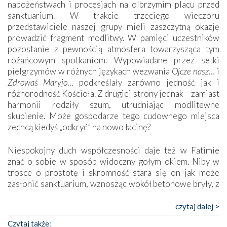
nabożeństwach i procesjach na olbrzymim placu przed
sanktuarium. W trakcie trzeciego wieczoru
przedstawiciele naszej grupy mieli zaszczytną okazję
prowadzić fragment modlitwy. W pamięci uczestników
pozostanie z pewnością atmosfera towarzysząca tym
różańcowym spotkaniom. Wypowiadane przez setki
pielgrzymów w różnych językach wezwania
Ojcze nasz
… i
Zdrowaś Maryjo
… podkreślały zarówno jedność jak i
różnorodność Kościoła. Z drugiej strony jednak – zamiast
harmonii rodziły szum, utrudniając modlitewne
skupienie. Może gospodarze tego cudownego miejsca
zechcą kiedyś „odkryć” na nowo łacinę?
Niespokojny duch współczesności daje też w Fatimie
znać o sobie w sposób widoczny gołym okiem. Niby w
trosce o prostotę i skromność stara się on jak może
zasłonić sanktuarium, wznosząc wokół betonowe bryły, z
których niektóre nawet zostały poświęcone jako miejsca
katolickiego kultu. Tylko co wspólnego z żywą,
czytaj dalej >
autentyczną wiarą mogą mieć płaskie, szare bunkry albo
Czytaj także: