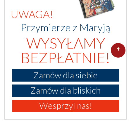
UWAGA!
Przymierze z Maryją
WYSYŁAMY
BEZPŁATNIE!
Zamów dla siebie
Zamów dla bliskich
Wesprzyj nas!