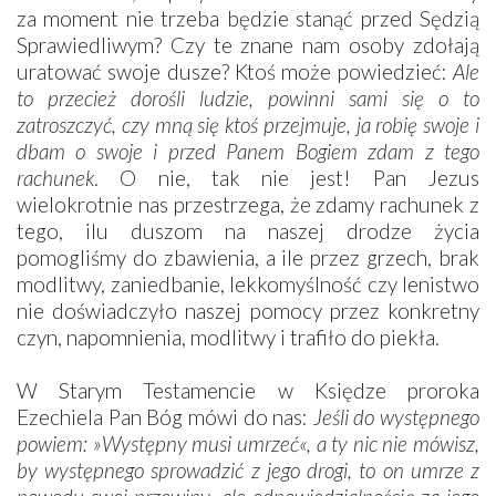
za moment nie trzeba będzie stanąć przed Sędzią
Sprawiedliwym? Czy te znane nam osoby zdołają
uratować swoje dusze? Ktoś może powiedzieć:
Ale
to przecież dorośli ludzie, powinni sami się o to
zatroszczyć, czy mną się ktoś p
rzejmuje, ja robię swoje i
dbam o swoje i przed Panem Bogiem zdam z tego
rachunek
. O nie, tak nie jest! Pan Jezus
wielokrotnie nas przestrzega, że zdamy rachunek z
tego, ilu duszom na naszej drodze życia
pomogliśmy do zbawienia, a ile przez grzech, brak
modlitwy, zaniedbanie, lekkomyślność czy lenistwo
nie doświadczyło naszej pomocy przez konkretny
czyn, napomnienia, modlitwy i trafiło do piekła.
W Starym Testamencie w Księdze proroka
Ezechiela Pan Bóg mówi do nas:
Jeśli do występnego
powiem: »Występny musi umrzeć«, a ty nic nie mówisz,
by występnego sprowadzić z jego drogi, to on umrze z