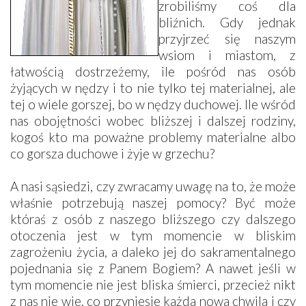
zrobiliśmy coś dla
bliźnich. Gdy jednak
przyjrzeć się naszym
wsiom i miastom, z
łatwością dostrzeżemy, ile pośród nas osób
żyjących w nędzy i to nie tylko tej materialnej, ale
tej o wiele gorszej, bo w nędzy duchowej. Ile wśród
nas obojętności wobec bliższej i dalszej rodziny,
kogoś kto ma poważne problemy materialne albo
co gorsza duchowe i żyje w grzechu?
A nasi sąsiedzi, czy zwracamy uwagę na to, że może
właśnie potrzebują naszej pomocy? Być może
któraś z osób z naszego bliższego czy dalszego
otoczenia jest w tym momencie w bliskim
zagrożeniu życia, a daleko jej do sakramentalnego
pojednania się z Panem Bogiem? A nawet jeśli w
tym momencie nie jest bliska śmierci, przecież nikt
z nas nie wie, co przyniesie każda nowa chwila i czy