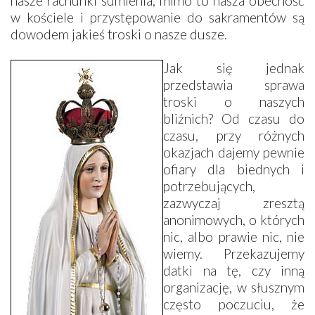
nasze rachunki sumienia, mimo to nasza obecność
w kościele i przystępowanie do sakramentów są
dowodem jakieś troski o nasze dusze.
Jak się jednak
przedstawia sprawa
troski o naszych
bliźnich? Od czasu do
czasu, przy różnych
okazjach dajemy pewnie
ofiary dla biednych i
potrzebujących,
zazwyczaj zresztą
anonimowych, o których
nic, albo prawie nic, nie
wiemy. Przekazujemy
datki na tę, czy inną
organizację, w słusznym
często poczuciu, że