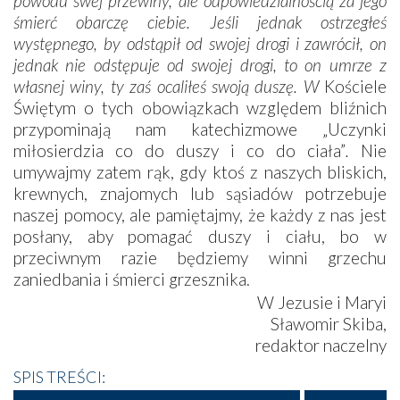
powodu swej przewiny, ale odpowiedzialnością za jego
śmierć obarczę ciebie. Jeśli jednak ostrzegłeś
występnego, by odstąpił od swojej drogi i zawrócił, on
jednak nie odstępuje od swojej drogi, to on umrze z
własnej winy, ty zaś ocaliłeś swoją duszę. W
Kościele
Świętym o tych obowiązkach względem bliźnich
przypominają nam katechizmowe „Uczynki
miłosierdzia co do duszy i co do ciała”
.
Nie
umywajmy zatem rąk, gdy ktoś z naszych bliskich,
krewnych, znajomych lub sąsiadów potrzebuje
naszej pomocy, ale pamiętajmy, że każdy z nas jest
posłany, aby pomagać duszy i ciału, bo w
przeciwnym razie będziemy winni grzechu
zaniedbania i śmierci grzesznika.
W Jezusie i Maryi
Sławomir Skiba,
redaktor naczelny
SPIS TREŚCI: