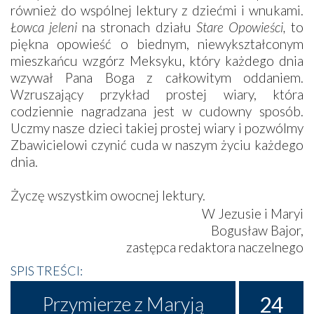
również do wspólnej lektury z dziećmi i wnukami.
Łowca jeleni
na stronach działu
Stare Opowieści,
to
piękna opowieść o biednym, niewykształconym
mieszkańcu wzgórz Meksyku, który każdego dnia
wzywał Pana Boga z całkowitym oddaniem.
Wzruszający przykład prostej wiary, która
codziennie nagradzana jest w cudowny sposób.
Uczmy nasze dzieci takiej prostej wiary i pozwólmy
Zbawicielowi czynić cuda w naszym życiu każdego
dnia.
Życzę wszystkim owocnej lektury.
W Jezusie i Maryi
Bogusław Bajor,
zastępca redaktora naczelnego
SPIS TREŚCI:
24
Przymierze z Maryją