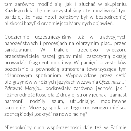
tam zarówno modlić się, jak i słuchać w skupieniu.
Każdego dnia chętnie korzystaliśmy z tej możliwości tym
bardziej, że nasz hotel położony był w bezpośredniej
bliskości bazyliki oraz miejsca Maryjnych objawień.
Codziennie uczestniczyliśmy też w tradycyjnych
nabożeństwach i procesjach na olbrzymim placu przed
sanktuarium. W trakcie trzeciego wieczoru
przedstawiciele naszej grupy mieli zaszczytną okazję
prowadzić fragment modlitwy. W pamięci uczestników
pozostanie z pewnością atmosfera towarzysząca tym
różańcowym spotkaniom. Wypowiadane przez setki
pielgrzymów w różnych językach wezwania
Ojcze nasz
… i
Zdrowaś Maryjo
… podkreślały zarówno jedność jak i
różnorodność Kościoła. Z drugiej strony jednak – zamiast
harmonii rodziły szum, utrudniając modlitewne
skupienie. Może gospodarze tego cudownego miejsca
zechcą kiedyś „odkryć” na nowo łacinę?
Niespokojny duch współczesności daje też w Fatimie