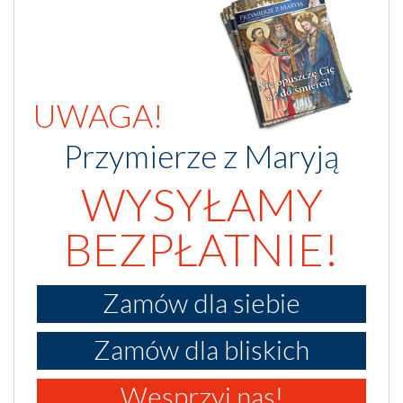
UWAGA!
Przymierze z Maryją
WYSYŁAMY
BEZPŁATNIE!
Zamów dla siebie
Zamów dla bliskich
Wesprzyj nas!