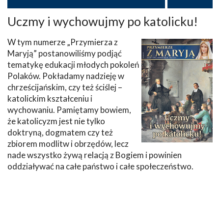
Uczmy i wychowujmy po katolicku!
W tym numerze „Przymierza z
Maryją” postanowiliśmy podjąć
tematykę edukacji młodych pokoleń
Polaków. Pokładamy nadzieję w
chrześcijańskim, czy też ściślej –
katolickim kształceniu i
wychowaniu. Pamiętamy bowiem,
że katolicyzm jest nie tylko
doktryną, dogmatem czy też
zbiorem modlitw i obrzędów, lecz
nade wszystko żywą relacją z Bogiem i powinien
oddziaływać na całe państwo i całe społeczeństwo.