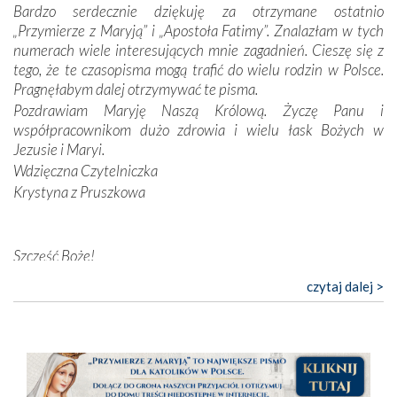
Bardzo serdecznie dziękuję za otrzymane ostatnio
nieszczęściem i śmiercią. Te uniwersalne prawdy
„Przymierze z Maryją” i „Apostoła Fatimy”. Znalazłam w tych
przychodziły na myśl, gdy słuchaliśmy opowieści
numerach wiele interesujących mnie zagadnień. Cieszę się z
przewodników o portugalskich monarchach i wodzach,
tego, że te czasopisma mogą trafić do wielu rodzin w Polsce.
zwycięskich bitwach i nieszczęśliwych losach grzesznych
Pragnęłabym dalej otrzymywać te pisma.
kochanków.
Pozdrawiam Maryję Naszą Królową. Życzę Panu i
współpracownikom dużo zdrowia i wielu łask Bożych w
Byli tym razem pośród Apostołów Fatimy reprezentanci
Jezusie i Maryi.
każdego spośród żyjących pokoleń. Najmłodszy uczestnik
Wdzięczna Czytelniczka
liczył sobie 13 lat, zaś senior, pan Zdzisław – już 94.
–
Krystyna z Pruszkowa
Całe życie marzyłem, by tu przyjechać
– przyznał w
rozmowie.
Nasza pielgrzymka nie byłaby tak bogata w duchową treść
Szczęść Boże!
bez obecności duszpasterza – księdza Krzysztofa.
Bardzo dziękuję za przysyłanie mi „Przymierza z Maryją”. Jest
czytaj dalej >
Oprócz zapewnienia nam możliwości codziennego
to pismo, które bardzo sobie cenię i szanuję. Redagujecie
wysłuchania Mszy Świętej, dawał on wyrazy swej
ciekawe artykuły. Zawsze czekam na nowe numery i pragnę
niezwykłej czci dla Matki Bożej śpiewem
Godzinek
i
poinformować, że zawsze będę Was wspierać. Niech Pan Bóg
pięknych pieśni.
nas prowadzi!
Barbara
Każdy z nas przywiózł Matce Bożej bagaż własnych