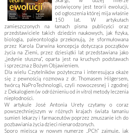
Skargi, w dużej mierze
poświęcony jest teorii ewolucji,
od ogłoszenia której mija właśnie
150 lat. W artykułach
zamieszczonych na łamach pisma publicyści oraz
przedstawiciele takich dziedzin naukowych, jak fizyka,
biologia, paleontologia przekonują, że sformułowana
przez Karola Darwina koncepcja dotycząca początków
życia na Ziemi, przez dziesiątki lat przedstawiana jako
„jedynie słuszna”, oparta jest na kruchych podstawach
i sprzeczna z Bożym Objawieniem.
Dla wielu Czytelników pożyteczna i interesująca okaże
się z pewnością rozmowa z dr. Thomasem Hilgersem,
twórcą NaProTechnologii, czyli nowoczesnej i zgodnej
z Dekalogiem (w odróżnieniu od
in vitro
) metody leczenia
niepłodności.
W artykule José Antonia Urety czytamy o coraz
powszechniejszym w różnych krajach świata łamaniu
sumień lekarzy i farmaceutów poprzez zmuszanie ich do
pozbawiania życia dzieci nienarodzonych.
Sporo miejsca w nowym numerze „PCh” zajmuje, jak