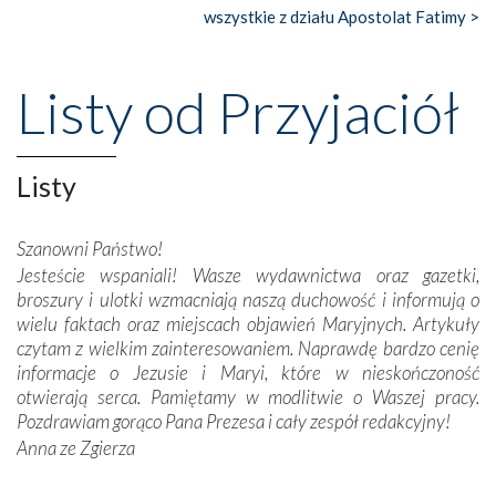
wszystkie z działu Apostolat Fatimy >
Nasze pielgrzymkowe wyprawy, których celem były
wspaniałe klasztory w miasteczku Alcobaça czy w Batalhi,
przeniosły nas do czasów, gdy świątynie bez wątpienia
Listy od Przyjaciół
wznoszono na chwałę Bożą, na przykład – w podzięce za
Opatrznościową pomoc w wygranej bitwie o
niepodległość kraju. Zachwyt budziła potężna, a zarazem
misterna architektura tych monumentalnych dzieł,
Listy
wspaniałe zdobienia, dbałość ich twórców o detale,
połączenie talentów z wytrwałością i pracowitością
Szanowni Państwo!
budowniczych.
Jesteście wspaniali! Wasze wydawnictwa oraz gazetki,
broszury i ulotki wzmacniają naszą duchowość i informują o
Podążyliśmy też śladami fatimskich wizjonerów – Łucji
wielu faktach oraz miejscach objawień Maryjnych. Artykuły
dos Santos oraz świętych Hiacynty i Franciszka Marto.
czytam z wielkim zainteresowaniem. Naprawdę bardzo cenię
Modliliśmy się przy ich grobach. Odprawiliśmy Drogę
informacje o Jezusie i Maryi, które w nieskończoność
Krzyżową w ich rodzinnych stronach, odwiedziliśmy
otwierają serca. Pamiętamy w modlitwie o Waszej pracy.
domy, w których żyli.
Pozdrawiam gorąco Pana Prezesa i cały zespół redakcyjny!
Anna ze Zgierza
W miejscu objawień Matki Bożej zapaliliśmy świece
przywiezione wraz z intencjami powierzonymi nam przez