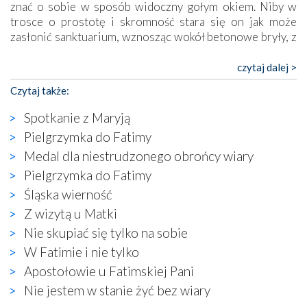
znać o sobie w sposób widoczny gołym okiem. Niby w
trosce o prostotę i skromność stara się on jak może
zasłonić sanktuarium, wznosząc wokół betonowe bryły, z
których niektóre nawet zostały poświęcone jako miejsca
katolickiego kultu. Tylko co wspólnego z żywą,
czytaj dalej >
autentyczną wiarą mogą mieć płaskie, szare bunkry albo
Czytaj także:
kaplice, w których Tabernakulum przypomina bardziej
skrzynkę na narzędzia? Albo co powiedzieć o ustawionym
Spotkanie z Maryją
tuż przy nowej bazylice wielkim krzyżu, na którym
Pielgrzymka do Fatimy
zamiast Chrystusa umieszczono dziwaczną postać jakby
Medal dla niestrudzonego obrońcy wiary
wyjętą ze starożytnych hieroglifów? W kulturowym
kontekście naszych czasów to raczej karykatura niż godny
Pielgrzymka do Fatimy
wizerunek Zbawiciela…
Śląska wierność
Zatem nawet w bezpośrednim otoczeniu sanktuarium
Z wizytą u Matki
naocznie przekonaliśmy się, że wewnątrz Kościoła toczy
Nie skupiać się tylko na sobie
się ogromna walka o kształt katolicyzmu i o serca
wierzących. Do czego to zmaganie może prowadzić,
W Fatimie i nie tylko
widzieliśmy w urokliwym, niewielkim mieście Obidos,
Apostołowie u Fatimskiej Pani
gdzie w miejscu dawnego kościoła działa dzisiaj…
Nie jestem w stanie żyć bez wiary
księgarnia.