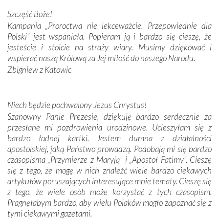
Darczyńców w ramach akcji „Twoje światło w Fatimie”.
Podczas tej kilkudniowej wyprawy na każdym kroku
Szczęść Boże!
spotykaliśmy się z serdeczną otwartością
Kampania „Proroctwa nie lekceważcie. Przepowiednie dla
Portugalczyków. Podziwialiśmy ich ludową sztukę i
Polski” jest wspaniała. Popieram ją i bardzo się cieszę, że
zwyczaje. Mimo że nasze kraje są od siebie bardzo
jesteście i stoicie na straży wiary. Musimy dziękować i
oddalone, w żaden sposób nie czuliśmy się obco.
wspierać naszą Królową za Jej miłość do naszego Narodu.
Sprawiła to oczywiście sama Matka Boża, ale też
Zbigniew z Katowic
kulturowa bliskość biorąca swój początek w naszej
wspólnej wierze. Podczas wyjazdów do historycznych
miejsc, które znalazły się na trasie naszej pielgrzymki,
Niech będzie pochwalony Jezus Chrystus!
mieliśmy okazję przekonać się, że Maryja swoją opieką
Szanowny Panie Prezesie, dziękuję bardzo serdecznie za
otacza nie tylko nasz naród, lecz wszystkie nacje, które
przesłane mi pozdrowienia urodzinowe. Ucieszyłam się z
się Jej ufnie oddają, a także każdą osobę, która zawierza
bardzo ładnej kartki. Jestem dumna z działalności
Jej siebie oraz swych bliskich.
apostolskiej, jaką Państwo prowadzą. Podobają mi się bardzo
czasopisma „Przymierze z Maryją” i „Apostoł Fatimy”. Cieszę
Dzieje Portugalii to również historia wierności Bogu i
się z tego, że mogę w nich znaleźć wiele bardzo ciekawych
odstępstw, także w życiu władców. Trudne momenty w
artykułów poruszających interesujące mnie tematy. Cieszę się
wymiarze tak osobistym, jak i zbiorowym, przypominają o
z tego, że wiele osób może korzystać z tych czasopism.
konieczności ciągłego zabiegania o własną duszę i o łaskę
Pragnęłabym bardzo, aby wielu Polaków mogło zapoznać się z
Opatrzności. Wierność przynosi pomyślność –
tymi ciekawymi gazetami.
przynajmniej w życiu duchowym. Odstępstwo owocuje