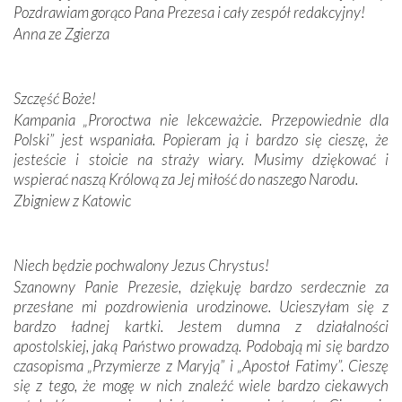
Pozdrawiam gorąco Pana Prezesa i cały zespół redakcyjny!
W miejscu objawień Matki Bożej zapaliliśmy świece
Anna ze Zgierza
przywiezione wraz z intencjami powierzonymi nam przez
Darczyńców w ramach akcji „Twoje światło w Fatimie”.
Podczas tej kilkudniowej wyprawy na każdym kroku
spotykaliśmy się z serdeczną otwartością
Szczęść Boże!
Portugalczyków. Podziwialiśmy ich ludową sztukę i
Kampania „Proroctwa nie lekceważcie. Przepowiednie dla
zwyczaje. Mimo że nasze kraje są od siebie bardzo
Polski” jest wspaniała. Popieram ją i bardzo się cieszę, że
oddalone, w żaden sposób nie czuliśmy się obco.
jesteście i stoicie na straży wiary. Musimy dziękować i
Sprawiła to oczywiście sama Matka Boża, ale też
wspierać naszą Królową za Jej miłość do naszego Narodu.
kulturowa bliskość biorąca swój początek w naszej
Zbigniew z Katowic
wspólnej wierze. Podczas wyjazdów do historycznych
miejsc, które znalazły się na trasie naszej pielgrzymki,
mieliśmy okazję przekonać się, że Maryja swoją opieką
Niech będzie pochwalony Jezus Chrystus!
otacza nie tylko nasz naród, lecz wszystkie nacje, które
Szanowny Panie Prezesie, dziękuję bardzo serdecznie za
się Jej ufnie oddają, a także każdą osobę, która zawierza
przesłane mi pozdrowienia urodzinowe. Ucieszyłam się z
Jej siebie oraz swych bliskich.
bardzo ładnej kartki. Jestem dumna z działalności
apostolskiej, jaką Państwo prowadzą. Podobają mi się bardzo
Dzieje Portugalii to również historia wierności Bogu i
czasopisma „Przymierze z Maryją” i „Apostoł Fatimy”. Cieszę
odstępstw, także w życiu władców. Trudne momenty w
się z tego, że mogę w nich znaleźć wiele bardzo ciekawych
wymiarze tak osobistym, jak i zbiorowym, przypominają o