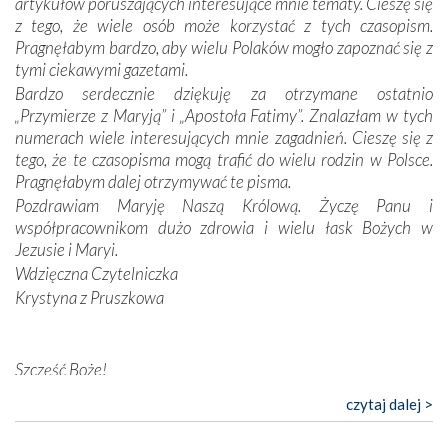
artykułów poruszających interesujące mnie tematy. Cieszę się
konieczności ciągłego zabiegania o własną duszę i o łaskę
z tego, że wiele osób może korzystać z tych czasopism.
Opatrzności. Wierność przynosi pomyślność –
Pragnęłabym bardzo, aby wielu Polaków mogło zapoznać się z
przynajmniej w życiu duchowym. Odstępstwo owocuje
tymi ciekawymi gazetami.
nieszczęściem i śmiercią. Te uniwersalne prawdy
Bardzo serdecznie dziękuję za otrzymane ostatnio
przychodziły na myśl, gdy słuchaliśmy opowieści
„Przymierze z Maryją” i „Apostoła Fatimy”. Znalazłam w tych
przewodników o portugalskich monarchach i wodzach,
numerach wiele interesujących mnie zagadnień. Cieszę się z
zwycięskich bitwach i nieszczęśliwych losach grzesznych
tego, że te czasopisma mogą trafić do wielu rodzin w Polsce.
kochanków.
Pragnęłabym dalej otrzymywać te pisma.
Pozdrawiam Maryję Naszą Królową. Życzę Panu i
Byli tym razem pośród Apostołów Fatimy reprezentanci
współpracownikom dużo zdrowia i wielu łask Bożych w
każdego spośród żyjących pokoleń. Najmłodszy uczestnik
Jezusie i Maryi.
liczył sobie 13 lat, zaś senior, pan Zdzisław – już 94.
–
Wdzięczna Czytelniczka
Całe życie marzyłem, by tu przyjechać
– przyznał w
Krystyna z Pruszkowa
rozmowie.
Nasza pielgrzymka nie byłaby tak bogata w duchową treść
Szczęść Boże!
bez obecności duszpasterza – księdza Krzysztofa.
Oprócz zapewnienia nam możliwości codziennego
Bardzo dziękuję za przysyłanie mi „Przymierza z Maryją”. Jest
czytaj dalej >
wysłuchania Mszy Świętej, dawał on wyrazy swej
to pismo, które bardzo sobie cenię i szanuję. Redagujecie
niezwykłej czci dla Matki Bożej śpiewem
Godzinek
i
ciekawe artykuły. Zawsze czekam na nowe numery i pragnę