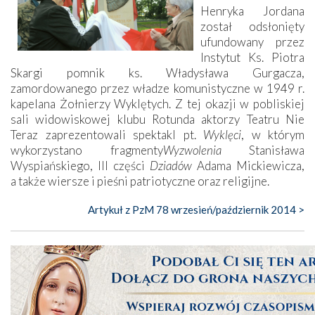
Henryka Jordana
został odsłonięty
ufundowany przez
Instytut Ks. Piotra
Skargi pomnik ks. Władysława Gurgacza,
zamordowanego przez władze komunistyczne w 1949 r.
kapelana Żołnierzy Wyklętych. Z tej okazji w pobliskiej
sali widowiskowej klubu Rotunda aktorzy Teatru Nie
Teraz zaprezentowali spektakl pt.
Wyklęci
, w którym
wykorzystano fragmenty
Wyzwolenia
Stanisława
Wyspiańskiego, III części
Dziadów
Adama Mickiewicza,
a także wiersze i pieśni patriotyczne oraz religijne.
Artykuł z PzM 78 wrzesień/październik 2014 >