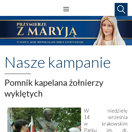
Nasze kampanie
Pomnik kapelana żołnierzy
wyklętych
W niedzielę
14 września
w krakowskim
Parku im. dr.