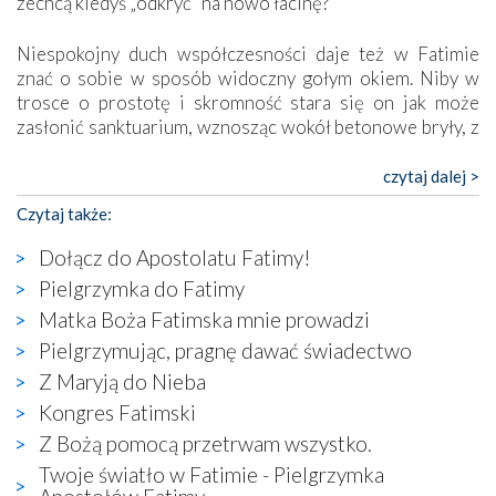
zechcą kiedyś „odkryć” na nowo łacinę?
Niespokojny duch współczesności daje też w Fatimie
znać o sobie w sposób widoczny gołym okiem. Niby w
trosce o prostotę i skromność stara się on jak może
zasłonić sanktuarium, wznosząc wokół betonowe bryły, z
których niektóre nawet zostały poświęcone jako miejsca
katolickiego kultu. Tylko co wspólnego z żywą,
czytaj dalej >
autentyczną wiarą mogą mieć płaskie, szare bunkry albo
Czytaj także:
kaplice, w których Tabernakulum przypomina bardziej
skrzynkę na narzędzia? Albo co powiedzieć o ustawionym
Dołącz do Apostolatu Fatimy!
tuż przy nowej bazylice wielkim krzyżu, na którym
Pielgrzymka do Fatimy
zamiast Chrystusa umieszczono dziwaczną postać jakby
Matka Boża Fatimska mnie prowadzi
wyjętą ze starożytnych hieroglifów? W kulturowym
kontekście naszych czasów to raczej karykatura niż godny
Pielgrzymując, pragnę dawać świadectwo
wizerunek Zbawiciela…
Z Maryją do Nieba
Zatem nawet w bezpośrednim otoczeniu sanktuarium
Kongres Fatimski
naocznie przekonaliśmy się, że wewnątrz Kościoła toczy
Z Bożą pomocą przetrwam wszystko.
się ogromna walka o kształt katolicyzmu i o serca
wierzących. Do czego to zmaganie może prowadzić,
Twoje światło w Fatimie - Pielgrzymka
widzieliśmy w urokliwym, niewielkim mieście Obidos,