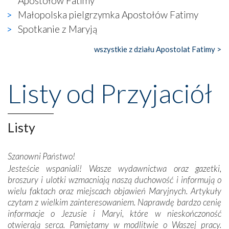
Apostołów Fatimy
gdzie w miejscu dawnego kościoła działa dzisiaj…
Małopolska pielgrzymka Apostołów Fatimy
księgarnia.
Spotkanie z Maryją
Nasze pielgrzymkowe wyprawy, których celem były
wszystkie z działu Apostolat Fatimy >
wspaniałe klasztory w miasteczku Alcobaça czy w Batalhi,
przeniosły nas do czasów, gdy świątynie bez wątpienia
wznoszono na chwałę Bożą, na przykład – w podzięce za
Listy od Przyjaciół
Opatrznościową pomoc w wygranej bitwie o
niepodległość kraju. Zachwyt budziła potężna, a zarazem
misterna architektura tych monumentalnych dzieł,
wspaniałe zdobienia, dbałość ich twórców o detale,
Listy
połączenie talentów z wytrwałością i pracowitością
budowniczych.
Szanowni Państwo!
Jesteście wspaniali! Wasze wydawnictwa oraz gazetki,
Podążyliśmy też śladami fatimskich wizjonerów – Łucji
broszury i ulotki wzmacniają naszą duchowość i informują o
dos Santos oraz świętych Hiacynty i Franciszka Marto.
wielu faktach oraz miejscach objawień Maryjnych. Artykuły
Modliliśmy się przy ich grobach. Odprawiliśmy Drogę
czytam z wielkim zainteresowaniem. Naprawdę bardzo cenię
Krzyżową w ich rodzinnych stronach, odwiedziliśmy
informacje o Jezusie i Maryi, które w nieskończoność
domy, w których żyli.
otwierają serca. Pamiętamy w modlitwie o Waszej pracy.