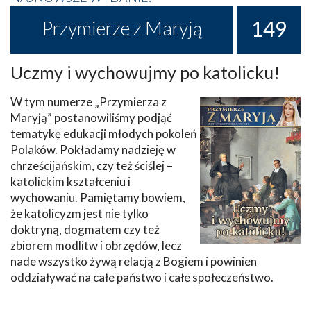
149
Przymierze z Maryją
Uczmy i wychowujmy po katolicku!
W tym numerze „Przymierza z
Maryją” postanowiliśmy podjąć
tematykę edukacji młodych pokoleń
Polaków. Pokładamy nadzieję w
chrześcijańskim, czy też ściślej –
katolickim kształceniu i
wychowaniu. Pamiętamy bowiem,
że katolicyzm jest nie tylko
doktryną, dogmatem czy też
zbiorem modlitw i obrzędów, lecz
nade wszystko żywą relacją z Bogiem i powinien
oddziaływać na całe państwo i całe społeczeństwo.