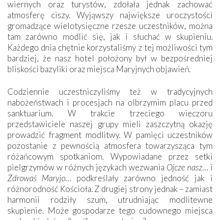
wiernych oraz turystów, zdołała jednak zachować
atmosferę ciszy. Wyjąwszy największe uroczystości
gromadzące wielotysięczne rzesze uczestników, można
tam zarówno modlić się, jak i słuchać w skupieniu.
Każdego dnia chętnie korzystaliśmy z tej możliwości tym
bardziej, że nasz hotel położony był w bezpośredniej
bliskości bazyliki oraz miejsca Maryjnych objawień.
Codziennie uczestniczyliśmy też w tradycyjnych
nabożeństwach i procesjach na olbrzymim placu przed
sanktuarium. W trakcie trzeciego wieczoru
przedstawiciele naszej grupy mieli zaszczytną okazję
prowadzić fragment modlitwy. W pamięci uczestników
pozostanie z pewnością atmosfera towarzysząca tym
różańcowym spotkaniom. Wypowiadane przez setki
pielgrzymów w różnych językach wezwania
Ojcze nasz
… i
Zdrowaś Maryjo
… podkreślały zarówno jedność jak i
różnorodność Kościoła. Z drugiej strony jednak – zamiast
harmonii rodziły szum, utrudniając modlitewne
skupienie. Może gospodarze tego cudownego miejsca