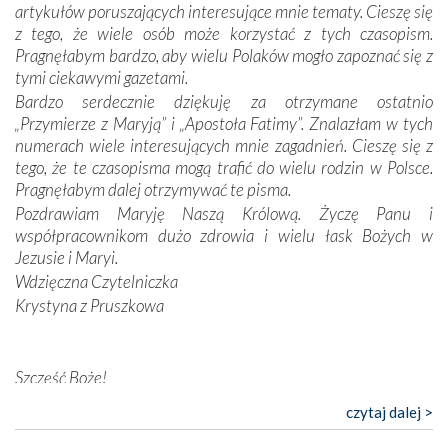
wymiarze tak osobistym, jak i zbiorowym, przypominają o
artykułów poruszających interesujące mnie tematy. Cieszę się
konieczności ciągłego zabiegania o własną duszę i o łaskę
z tego, że wiele osób może korzystać z tych czasopism.
Opatrzności. Wierność przynosi pomyślność –
Pragnęłabym bardzo, aby wielu Polaków mogło zapoznać się z
przynajmniej w życiu duchowym. Odstępstwo owocuje
tymi ciekawymi gazetami.
nieszczęściem i śmiercią. Te uniwersalne prawdy
Bardzo serdecznie dziękuję za otrzymane ostatnio
przychodziły na myśl, gdy słuchaliśmy opowieści
„Przymierze z Maryją” i „Apostoła Fatimy”. Znalazłam w tych
przewodników o portugalskich monarchach i wodzach,
numerach wiele interesujących mnie zagadnień. Cieszę się z
zwycięskich bitwach i nieszczęśliwych losach grzesznych
tego, że te czasopisma mogą trafić do wielu rodzin w Polsce.
kochanków.
Pragnęłabym dalej otrzymywać te pisma.
Pozdrawiam Maryję Naszą Królową. Życzę Panu i
Byli tym razem pośród Apostołów Fatimy reprezentanci
współpracownikom dużo zdrowia i wielu łask Bożych w
każdego spośród żyjących pokoleń. Najmłodszy uczestnik
Jezusie i Maryi.
liczył sobie 13 lat, zaś senior, pan Zdzisław – już 94.
–
Wdzięczna Czytelniczka
Całe życie marzyłem, by tu przyjechać
– przyznał w
Krystyna z Pruszkowa
rozmowie.
Nasza pielgrzymka nie byłaby tak bogata w duchową treść
Szczęść Boże!
bez obecności duszpasterza – księdza Krzysztofa.
Oprócz zapewnienia nam możliwości codziennego
Bardzo dziękuję za przysyłanie mi „Przymierza z Maryją”. Jest
czytaj dalej >
wysłuchania Mszy Świętej, dawał on wyrazy swej
to pismo, które bardzo sobie cenię i szanuję. Redagujecie
niezwykłej czci dla Matki Bożej śpiewem
Godzinek
i
ciekawe artykuły. Zawsze czekam na nowe numery i pragnę