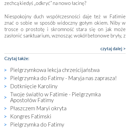
zechcą kiedyś „odkryć” na nowo łacinę?
Niespokojny duch współczesności daje też w Fatimie
znać o sobie w sposób widoczny gołym okiem. Niby w
trosce o prostotę i skromność stara się on jak może
zasłonić sanktuarium, wznosząc wokół betonowe bryły, z
których niektóre nawet zostały poświęcone jako miejsca
katolickiego kultu. Tylko co wspólnego z żywą,
czytaj dalej >
autentyczną wiarą mogą mieć płaskie, szare bunkry albo
Czytaj także:
kaplice, w których Tabernakulum przypomina bardziej
skrzynkę na narzędzia? Albo co powiedzieć o ustawionym
Pielgrzymkowa lekcja chrześcijaństwa
tuż przy nowej bazylice wielkim krzyżu, na którym
Pielgrzymka do Fatimy - Maryja nas zaprasza!
zamiast Chrystusa umieszczono dziwaczną postać jakby
Dotknięcie Karoliny
wyjętą ze starożytnych hieroglifów? W kulturowym
kontekście naszych czasów to raczej karykatura niż godny
Twoje światło w Fatimie - Pielgrzymka
wizerunek Zbawiciela…
Apostołów Fatimy
Zatem nawet w bezpośrednim otoczeniu sanktuarium
Płaszczem Maryi okryta
naocznie przekonaliśmy się, że wewnątrz Kościoła toczy
Kongres Fatimski
się ogromna walka o kształt katolicyzmu i o serca
Pielgrzymka do Fatimy
wierzących. Do czego to zmaganie może prowadzić,