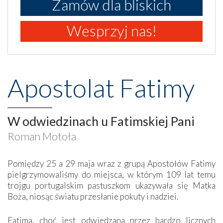
Zamów dla bliskich
Wesprzyj nas!
Apostolat Fatimy
W odwiedzinach u Fatimskiej Pani
Roman Motoła
Pomiędzy 25 a 29 maja wraz z grupą Apostołów Fatimy
pielgrzymowaliśmy do miejsca, w którym 109 lat temu
trojgu portugalskim pastuszkom ukazywała się Matka
Boża, niosąc światu przesłanie pokuty i nadziei.
Fatima, choć jest odwiedzana przez bardzo licznych