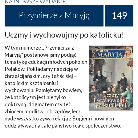
NAJNOWSZE WYDANIE:
149
Przymierze z Maryją
Uczmy i wychowujmy po katolicku!
W tym numerze „Przymierza z
Maryją” postanowiliśmy podjąć
tematykę edukacji młodych pokoleń
Polaków. Pokładamy nadzieję w
chrześcijańskim, czy też ściślej –
katolickim kształceniu i
wychowaniu. Pamiętamy bowiem,
że katolicyzm jest nie tylko
doktryną, dogmatem czy też
zbiorem modlitw i obrzędów, lecz
nade wszystko żywą relacją z Bogiem i powinien
oddziaływać na całe państwo i całe społeczeństwo.