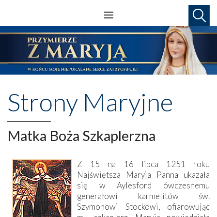
Strony Maryjne
Matka Boża Szkaplerzna
Z 15 na 16 lipca 1251 roku
Najświętsza Maryja Panna ukazała
się w Aylesford ówczesnemu
generałowi karmelitów św.
Szymonowi Stockowi, ofiarowując