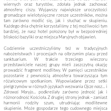
wiernych oraz turystów, zdołała jednak zachować
atmosferę ciszy. Wyjąwszy największe uroczystości
gromadzące wielotysięczne rzesze uczestników, można
tam zarówno modlić się, jak i słuchać w skupieniu.
Każdego dnia chętnie korzystaliśmy z tej możliwości tym
bardziej, że nasz hotel położony był w bezpośredniej
bliskości bazyliki oraz miejsca Maryjnych objawień.
Codziennie uczestniczyliśmy też w tradycyjnych
nabożeństwach i procesjach na olbrzymim placu przed
sanktuarium. W trakcie trzeciego wieczoru
przedstawiciele naszej grupy mieli zaszczytną okazję
prowadzić fragment modlitwy. W pamięci uczestników
pozostanie z pewnością atmosfera towarzysząca tym
różańcowym spotkaniom. Wypowiadane przez setki
pielgrzymów w różnych językach wezwania
Ojcze nasz
… i
Zdrowaś Maryjo
… podkreślały zarówno jedność jak i
różnorodność Kościoła. Z drugiej strony jednak – zamiast
harmonii rodziły szum, utrudniając modlitewne
skupienie. Może gospodarze tego cudownego miejsca