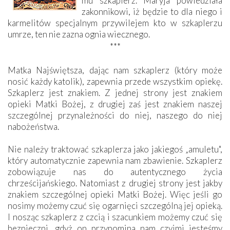
mu szkaplerz. Maryja powiedziała
zakonnikowi, iż będzie to dla niego i
karmelitów specjalnym przywilejem kto w szkaplerzu
umrze, ten nie zazna ognia wiecznego.
***
Matka Najświętsza, dając nam szkaplerz (który może
nosić każdy katolik), zapewnia przede wszystkim opiekę.
Szkaplerz jest znakiem. Z jednej strony jest znakiem
opieki Matki Bożej, z drugiej zaś jest znakiem naszej
szczególnej przynależności do niej, naszego do niej
nabożeństwa.
Nie należy traktować szkaplerza jako jakiegoś „amuletu",
który automatycznie zapewnia nam zbawienie. Szkaplerz
zobowiązuje nas do autentycznego życia
chrześcijańskiego. Natomiast z drugiej strony jest jakby
znakiem szczególnej opieki Matki Bożej. Więc jeśli go
nosimy możemy czuć się ogarnięci szczególną jej opieką.
I nosząc szkaplerz z czcią i szacunkiem możemy czuć się
bezpieczni, gdyż on przypomina nam czyimi jesteśmy