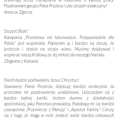
Pozdrawiam gorąco Pana Prezesa i cały zespół redakcyjny!
W miejscu objawień Matki Bożej zapaliliśmy świece
Anna ze Zgierza
przywiezione wraz z intencjami powierzonymi nam przez
Darczyńców w ramach akcji „Twoje światło w Fatimie”.
Podczas tej kilkudniowej wyprawy na każdym kroku
spotykaliśmy się z serdeczną otwartością
Szczęść Boże!
Portugalczyków. Podziwialiśmy ich ludową sztukę i
Kampania „Proroctwa nie lekceważcie. Przepowiednie dla
zwyczaje. Mimo że nasze kraje są od siebie bardzo
Polski” jest wspaniała. Popieram ją i bardzo się cieszę, że
oddalone, w żaden sposób nie czuliśmy się obco.
jesteście i stoicie na straży wiary. Musimy dziękować i
Sprawiła to oczywiście sama Matka Boża, ale też
wspierać naszą Królową za Jej miłość do naszego Narodu.
kulturowa bliskość biorąca swój początek w naszej
Zbigniew z Katowic
wspólnej wierze. Podczas wyjazdów do historycznych
miejsc, które znalazły się na trasie naszej pielgrzymki,
mieliśmy okazję przekonać się, że Maryja swoją opieką
Niech będzie pochwalony Jezus Chrystus!
otacza nie tylko nasz naród, lecz wszystkie nacje, które
Szanowny Panie Prezesie, dziękuję bardzo serdecznie za
się Jej ufnie oddają, a także każdą osobę, która zawierza
przesłane mi pozdrowienia urodzinowe. Ucieszyłam się z
Jej siebie oraz swych bliskich.
bardzo ładnej kartki. Jestem dumna z działalności
apostolskiej, jaką Państwo prowadzą. Podobają mi się bardzo
Dzieje Portugalii to również historia wierności Bogu i
czasopisma „Przymierze z Maryją” i „Apostoł Fatimy”. Cieszę
odstępstw, także w życiu władców. Trudne momenty w
się z tego, że mogę w nich znaleźć wiele bardzo ciekawych