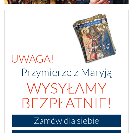
UWAGA!
Przymierze z Maryją
WYSYŁAMY
BEZPŁATNIE!
Zamów dla siebie