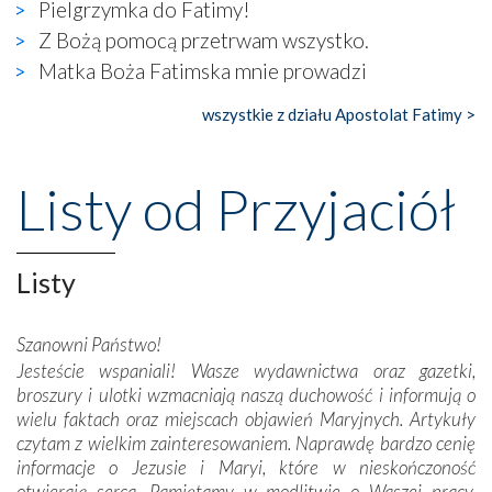
widzieliśmy w urokliwym, niewielkim mieście Obidos,
Pielgrzymka do Fatimy!
gdzie w miejscu dawnego kościoła działa dzisiaj…
Z Bożą pomocą przetrwam wszystko.
księgarnia.
Matka Boża Fatimska mnie prowadzi
Nasze pielgrzymkowe wyprawy, których celem były
wszystkie z działu Apostolat Fatimy >
wspaniałe klasztory w miasteczku Alcobaça czy w Batalhi,
przeniosły nas do czasów, gdy świątynie bez wątpienia
wznoszono na chwałę Bożą, na przykład – w podzięce za
Listy od Przyjaciół
Opatrznościową pomoc w wygranej bitwie o
niepodległość kraju. Zachwyt budziła potężna, a zarazem
misterna architektura tych monumentalnych dzieł,
wspaniałe zdobienia, dbałość ich twórców o detale,
Listy
połączenie talentów z wytrwałością i pracowitością
budowniczych.
Szanowni Państwo!
Jesteście wspaniali! Wasze wydawnictwa oraz gazetki,
Podążyliśmy też śladami fatimskich wizjonerów – Łucji
broszury i ulotki wzmacniają naszą duchowość i informują o
dos Santos oraz świętych Hiacynty i Franciszka Marto.
wielu faktach oraz miejscach objawień Maryjnych. Artykuły
Modliliśmy się przy ich grobach. Odprawiliśmy Drogę
czytam z wielkim zainteresowaniem. Naprawdę bardzo cenię
Krzyżową w ich rodzinnych stronach, odwiedziliśmy
informacje o Jezusie i Maryi, które w nieskończoność
domy, w których żyli.
otwierają serca. Pamiętamy w modlitwie o Waszej pracy.