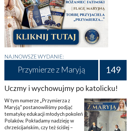
NAJNOWSZE WYDANIE:
149
Przymierze z Maryją
Uczmy i wychowujmy po katolicku!
W tym numerze „Przymierza z
Maryją” postanowiliśmy podjąć
tematykę edukacji młodych pokoleń
Polaków. Pokładamy nadzieję w
chrześcijańskim, czy też ściślej –