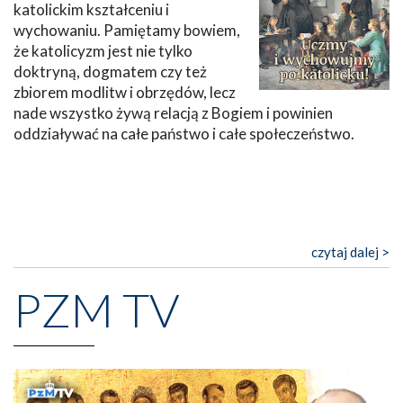
katolickim kształceniu i
wychowaniu. Pamiętamy bowiem,
że katolicyzm jest nie tylko
doktryną, dogmatem czy też
zbiorem modlitw i obrzędów, lecz
nade wszystko żywą relacją z Bogiem i powinien
oddziaływać na całe państwo i całe społeczeństwo.
czytaj dalej >
PZM TV