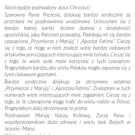
miejsc, które znalazły się na trasie naszej pielgrzymki,
Niech będzie pochwalony Jezus Chrystus!
mieliśmy okazję przekonać się, że Maryja swoją opieką
Szanowny Panie Prezesie, dziękuję bardzo serdecznie za
otacza nie tylko nasz naród, lecz wszystkie nacje, które
przesłane mi pozdrowienia urodzinowe. Ucieszyłam się z
się Jej ufnie oddają, a także każdą osobę, która zawierza
bardzo ładnej kartki. Jestem dumna z działalności
Jej siebie oraz swych bliskich.
apostolskiej, jaką Państwo prowadzą. Podobają mi się bardzo
czasopisma „Przymierze z Maryją” i „Apostoł Fatimy”. Cieszę
Dzieje Portugalii to również historia wierności Bogu i
się z tego, że mogę w nich znaleźć wiele bardzo ciekawych
odstępstw, także w życiu władców. Trudne momenty w
artykułów poruszających interesujące mnie tematy. Cieszę się
wymiarze tak osobistym, jak i zbiorowym, przypominają o
z tego, że wiele osób może korzystać z tych czasopism.
konieczności ciągłego zabiegania o własną duszę i o łaskę
Pragnęłabym bardzo, aby wielu Polaków mogło zapoznać się z
Opatrzności. Wierność przynosi pomyślność –
tymi ciekawymi gazetami.
przynajmniej w życiu duchowym. Odstępstwo owocuje
Bardzo serdecznie dziękuję za otrzymane ostatnio
nieszczęściem i śmiercią. Te uniwersalne prawdy
„Przymierze z Maryją” i „Apostoła Fatimy”. Znalazłam w tych
przychodziły na myśl, gdy słuchaliśmy opowieści
numerach wiele interesujących mnie zagadnień. Cieszę się z
przewodników o portugalskich monarchach i wodzach,
tego, że te czasopisma mogą trafić do wielu rodzin w Polsce.
zwycięskich bitwach i nieszczęśliwych losach grzesznych
Pragnęłabym dalej otrzymywać te pisma.
kochanków.
Pozdrawiam Maryję Naszą Królową. Życzę Panu i
współpracownikom dużo zdrowia i wielu łask Bożych w
Byli tym razem pośród Apostołów Fatimy reprezentanci
Jezusie i Maryi.
każdego spośród żyjących pokoleń. Najmłodszy uczestnik