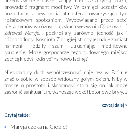
przedstawiciele naszej grupy mieli zaszczytną okazję
prowadzić fragment modlitwy. W pamięci uczestników
pozostanie z pewnością atmosfera towarzysząca tym
różańcowym spotkaniom. Wypowiadane przez setki
pielgrzymów w różnych językach wezwania
Ojcze nasz
… i
Zdrowaś Maryjo
… podkreślały zarówno jedność jak i
różnorodność Kościoła. Z drugiej strony jednak – zamiast
harmonii rodziły szum, utrudniając modlitewne
skupienie. Może gospodarze tego cudownego miejsca
zechcą kiedyś „odkryć” na nowo łacinę?
Niespokojny duch współczesności daje też w Fatimie
znać o sobie w sposób widoczny gołym okiem. Niby w
trosce o prostotę i skromność stara się on jak może
zasłonić sanktuarium, wznosząc wokół betonowe bryły, z
których niektóre nawet zostały poświęcone jako miejsca
katolickiego kultu. Tylko co wspólnego z żywą,
czytaj dalej >
autentyczną wiarą mogą mieć płaskie, szare bunkry albo
Czytaj także:
kaplice, w których Tabernakulum przypomina bardziej
skrzynkę na narzędzia? Albo co powiedzieć o ustawionym
Maryja czeka na Ciebie!
tuż przy nowej bazylice wielkim krzyżu, na którym