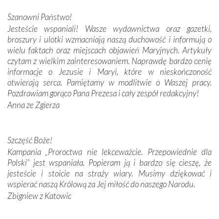
połączenie talentów z wytrwałością i pracowitością
Szanowni Państwo!
budowniczych.
Jesteście wspaniali! Wasze wydawnictwa oraz gazetki,
broszury i ulotki wzmacniają naszą duchowość i informują o
Podążyliśmy też śladami fatimskich wizjonerów – Łucji
wielu faktach oraz miejscach objawień Maryjnych. Artykuły
dos Santos oraz świętych Hiacynty i Franciszka Marto.
czytam z wielkim zainteresowaniem. Naprawdę bardzo cenię
Modliliśmy się przy ich grobach. Odprawiliśmy Drogę
informacje o Jezusie i Maryi, które w nieskończoność
Krzyżową w ich rodzinnych stronach, odwiedziliśmy
otwierają serca. Pamiętamy w modlitwie o Waszej pracy.
domy, w których żyli.
Pozdrawiam gorąco Pana Prezesa i cały zespół redakcyjny!
Anna ze Zgierza
W miejscu objawień Matki Bożej zapaliliśmy świece
przywiezione wraz z intencjami powierzonymi nam przez
Darczyńców w ramach akcji „Twoje światło w Fatimie”.
Podczas tej kilkudniowej wyprawy na każdym kroku
Szczęść Boże!
spotykaliśmy się z serdeczną otwartością
Kampania „Proroctwa nie lekceważcie. Przepowiednie dla
Portugalczyków. Podziwialiśmy ich ludową sztukę i
Polski” jest wspaniała. Popieram ją i bardzo się cieszę, że
zwyczaje. Mimo że nasze kraje są od siebie bardzo
jesteście i stoicie na straży wiary. Musimy dziękować i
oddalone, w żaden sposób nie czuliśmy się obco.
wspierać naszą Królową za Jej miłość do naszego Narodu.
Sprawiła to oczywiście sama Matka Boża, ale też
Zbigniew z Katowic
kulturowa bliskość biorąca swój początek w naszej
wspólnej wierze. Podczas wyjazdów do historycznych