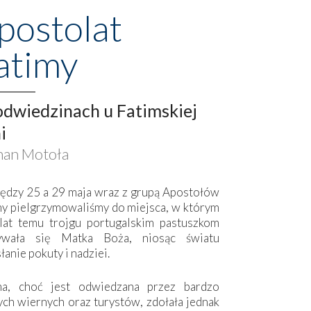
postolat
atimy
dwiedzinach u Fatimskiej
i
an Motoła
ędzy 25 a 29 maja wraz z grupą Apostołów
my pielgrzymowaliśmy do miejsca, w którym
lat temu trojgu portugalskim pastuszkom
ywała się Matka Boża, niosąc światu
łanie pokuty i nadziei.
ma, choć jest odwiedzana przez bardzo
ych wiernych oraz turystów, zdołała jednak