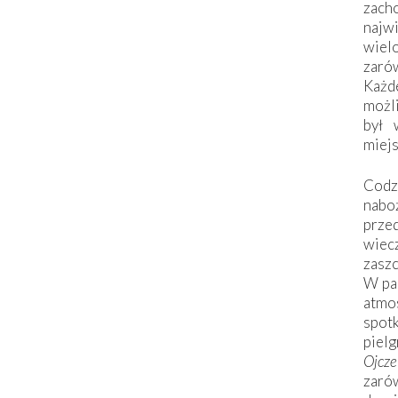
zac
naj
wiel
zarów
Każd
możli
był 
miej
Codzi
nabo
prze
wiec
zaszc
W pa
atmo
spo
piel
Ojcz
zarów