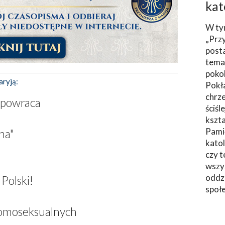
kat
W ty
„Prz
post
tema
poko
aryją:
Pokł
chrze
a powraca
ściśl
kszta
Pami
na"
katol
czy t
wszys
oddzi
Polski!
społ
 homoseksualnych