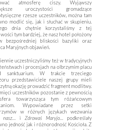
hować atmosferę ciszy. Wyjąwszy
większe uroczystości gromadzące
otysięczne rzesze uczestników, można tam
no modlić się, jak i słuchać w skupieniu.
ego dnia chętnie korzystaliśmy z tej
wości tym bardziej, że nasz hotel położony
w bezpośredniej bliskości bazyliki oraz
sca Maryjnych objawień.
ennie uczestniczyliśmy też w tradycyjnych
żeństwach i procesjach na olbrzymim placu
d sanktuarium. W trakcie trzeciego
zoru przedstawiciele naszej grupy mieli
zytną okazję prowadzić fragment modlitwy.
mięci uczestników pozostanie z pewnością
sfera towarzysząca tym różańcowym
tkaniom. Wypowiadane przez setki
grzymów w różnych językach wezwania
e nasz
… i
Zdrowaś Maryjo
… podkreślały
no jedność jak i różnorodność Kościoła. Z