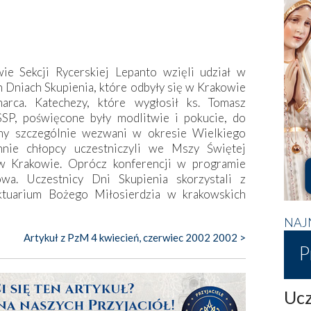
wie Sekcji Rycerskiej Lepanto wzięli udział w
 Dniach Skupienia, które odbyły się w Krakowie
ca. Katechezy, które wygłosił ks. Tomasz
SP, poświęcone były modlitwie i pokucie, do
śmy szczególnie wezwani w okresie Wielkiego
nnie chłopcy uczestniczyli we Mszy Świętej
w Krakowie. Oprócz konferencji w programie
wa. Uczestnicy Dni Skupienia skorzystali z
ktuarium Bożego Miłosierdzia w krakowskich
NAJ
Artykuł z PzM 4 kwiecień, czerwiec 2002 2002 >
P
Ucz