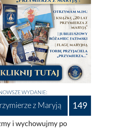
NOWSZE WYDANIE:
149
rzymierze z Maryją
my i wychowujmy po