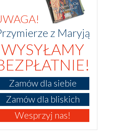
UWAGA!
Przymierze z Maryją
WYSYŁAMY
BEZPŁATNIE!
Zamów dla siebie
Zamów dla bliskich
Wesprzyj nas!