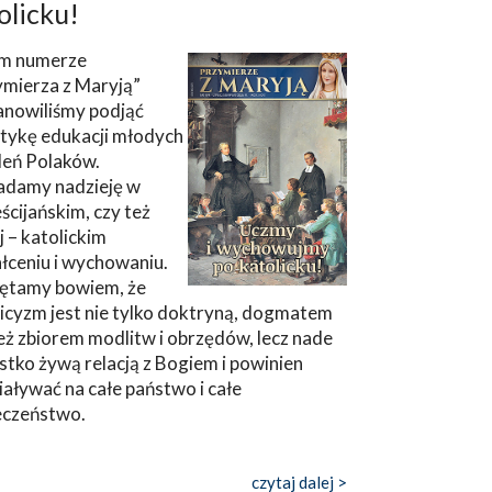
olicku!
m numerze
ymierza z Maryją”
anowiliśmy podjąć
tykę edukacji młodych
leń Polaków.
adamy nadzieję w
ścijańskim, czy też
ej – katolickim
łceniu i wychowaniu.
ętamy bowiem, że
icyzm jest nie tylko doktryną, dogmatem
eż zbiorem modlitw i obrzędów, lecz nade
tko żywą relacją z Bogiem i powinien
aływać na całe państwo i całe
eczeństwo.
czytaj dalej >