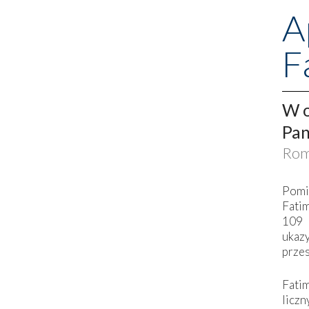
A
F
W o
Pan
Rom
Pomi
Fati
109 
ukaz
przes
Fati
liczn