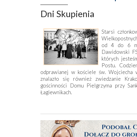
Dni Skupienia
Starsi członko
Wielkopostnych
od 4 do 6 mar
Dawidowski FS
których jeste
Postu. Codzie
odprawianej w kościele św. Wojciecha 
znalazło się również zwiedzanie Krako
gościnności Domu Pielgrzyma przy San
Łagiewnikach.