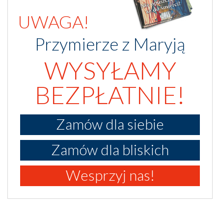
UWAGA!
Przymierze z Maryją
WYSYŁAMY
BEZPŁATNIE!
Zamów dla siebie
Zamów dla bliskich
Wesprzyj nas!