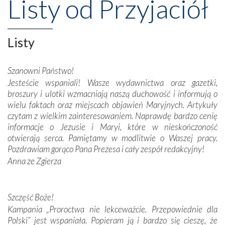
Listy od Przyjaciół
wznoszono na chwałę Bożą, na przykład – w podzięce za
Opatrznościową pomoc w wygranej bitwie o
niepodległość kraju. Zachwyt budziła potężna, a zarazem
misterna architektura tych monumentalnych dzieł,
Listy
wspaniałe zdobienia, dbałość ich twórców o detale,
połączenie talentów z wytrwałością i pracowitością
Szanowni Państwo!
budowniczych.
Jesteście wspaniali! Wasze wydawnictwa oraz gazetki,
broszury i ulotki wzmacniają naszą duchowość i informują o
Podążyliśmy też śladami fatimskich wizjonerów – Łucji
wielu faktach oraz miejscach objawień Maryjnych. Artykuły
dos Santos oraz świętych Hiacynty i Franciszka Marto.
czytam z wielkim zainteresowaniem. Naprawdę bardzo cenię
Modliliśmy się przy ich grobach. Odprawiliśmy Drogę
informacje o Jezusie i Maryi, które w nieskończoność
Krzyżową w ich rodzinnych stronach, odwiedziliśmy
otwierają serca. Pamiętamy w modlitwie o Waszej pracy.
domy, w których żyli.
Pozdrawiam gorąco Pana Prezesa i cały zespół redakcyjny!
Anna ze Zgierza
W miejscu objawień Matki Bożej zapaliliśmy świece
przywiezione wraz z intencjami powierzonymi nam przez
Darczyńców w ramach akcji „Twoje światło w Fatimie”.
Podczas tej kilkudniowej wyprawy na każdym kroku
Szczęść Boże!
spotykaliśmy się z serdeczną otwartością
Kampania „Proroctwa nie lekceważcie. Przepowiednie dla
Portugalczyków. Podziwialiśmy ich ludową sztukę i
Polski” jest wspaniała. Popieram ją i bardzo się cieszę, że