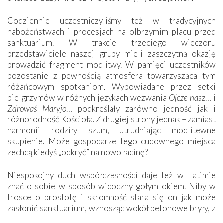
Codziennie uczestniczyliśmy też w tradycyjnych
nabożeństwach i procesjach na olbrzymim placu przed
sanktuarium. W trakcie trzeciego wieczoru
przedstawiciele naszej grupy mieli zaszczytną okazję
prowadzić fragment modlitwy. W pamięci uczestników
pozostanie z pewnością atmosfera towarzysząca tym
różańcowym spotkaniom. Wypowiadane przez setki
pielgrzymów w różnych językach wezwania
Ojcze nasz
… i
Zdrowaś Maryjo
… podkreślały zarówno jedność jak i
różnorodność Kościoła. Z drugiej strony jednak – zamiast
harmonii rodziły szum, utrudniając modlitewne
skupienie. Może gospodarze tego cudownego miejsca
zechcą kiedyś „odkryć” na nowo łacinę?
Niespokojny duch współczesności daje też w Fatimie
znać o sobie w sposób widoczny gołym okiem. Niby w
trosce o prostotę i skromność stara się on jak może
zasłonić sanktuarium, wznosząc wokół betonowe bryły, z
których niektóre nawet zostały poświęcone jako miejsca