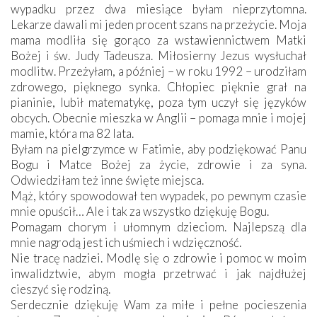
wypadku przez dwa miesiące byłam nieprzytomna.
Lekarze dawali mi jeden procent szans na przeżycie. Moja
mama modliła się gorąco za wstawiennictwem Matki
Bożej i św. Judy Tadeusza. Miłosierny Jezus wysłuchał
modlitw. Przeżyłam, a później – w roku 1992 – urodziłam
zdrowego, pięknego synka. Chłopiec pięknie grał na
pianinie, lubił matematykę, poza tym uczył się języków
obcych. Obecnie mieszka w Anglii – pomaga mnie i mojej
mamie, która ma 82 lata.
Byłam na pielgrzymce w Fatimie, aby podziękować Panu
Bogu i Matce Bożej za życie, zdrowie i za syna.
Odwiedziłam też inne święte miejsca.
Mąż, który spowodował ten wypadek, po pewnym czasie
mnie opuścił… Ale i tak za wszystko dziękuję Bogu.
Pomagam chorym i ułomnym dzieciom. Najlepszą dla
mnie nagrodą jest ich uśmiech i wdzięczność.
Nie tracę nadziei. Modlę się o zdrowie i pomoc w moim
inwalidztwie, abym mogła przetrwać i jak najdłużej
cieszyć się rodziną.
Serdecznie dziękuję Wam za miłe i pełne pocieszenia