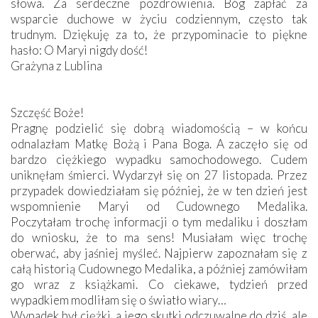
słowa. Za serdeczne pozdrowienia. Bóg zapłać za
wsparcie duchowe w życiu codziennym, często tak
trudnym. Dziękuję za to, że przypominacie to piękne
hasło: O Maryi nigdy dość!
Grażyna z Lublina
Szczęść Boże!
Pragnę podzielić się dobrą wiadomością – w końcu
odnalazłam Matkę Bożą i Pana Boga. A zaczęło się od
bardzo ciężkiego wypadku samochodowego. Cudem
uniknęłam śmierci. Wydarzył się on 27 listopada. Przez
przypadek dowiedziałam się później, że w ten dzień jest
wspomnienie Maryi od Cudownego Medalika.
Poczytałam trochę informacji o tym medaliku i doszłam
do wniosku, że to ma sens! Musiałam więc trochę
oberwać, aby jaśniej myśleć. Najpierw zapoznałam się z
całą historią Cudownego Medalika, a później zamówiłam
go wraz z książkami. Co ciekawe, tydzień przed
wypadkiem modliłam się o światło wiary…
Wypadek był ciężki, a jego skutki odczuwalne do dziś, ale