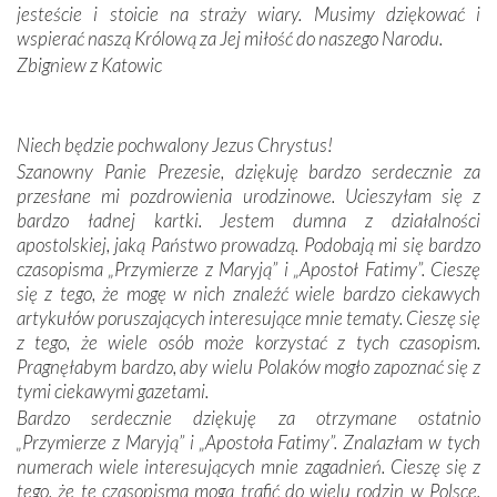
zwyczaje. Mimo że nasze kraje są od siebie bardzo
jesteście i stoicie na straży wiary. Musimy dziękować i
oddalone, w żaden sposób nie czuliśmy się obco.
wspierać naszą Królową za Jej miłość do naszego Narodu.
Sprawiła to oczywiście sama Matka Boża, ale też
Zbigniew z Katowic
kulturowa bliskość biorąca swój początek w naszej
wspólnej wierze. Podczas wyjazdów do historycznych
miejsc, które znalazły się na trasie naszej pielgrzymki,
Niech będzie pochwalony Jezus Chrystus!
mieliśmy okazję przekonać się, że Maryja swoją opieką
Szanowny Panie Prezesie, dziękuję bardzo serdecznie za
otacza nie tylko nasz naród, lecz wszystkie nacje, które
przesłane mi pozdrowienia urodzinowe. Ucieszyłam się z
się Jej ufnie oddają, a także każdą osobę, która zawierza
bardzo ładnej kartki. Jestem dumna z działalności
Jej siebie oraz swych bliskich.
apostolskiej, jaką Państwo prowadzą. Podobają mi się bardzo
czasopisma „Przymierze z Maryją” i „Apostoł Fatimy”. Cieszę
Dzieje Portugalii to również historia wierności Bogu i
się z tego, że mogę w nich znaleźć wiele bardzo ciekawych
odstępstw, także w życiu władców. Trudne momenty w
artykułów poruszających interesujące mnie tematy. Cieszę się
wymiarze tak osobistym, jak i zbiorowym, przypominają o
z tego, że wiele osób może korzystać z tych czasopism.
konieczności ciągłego zabiegania o własną duszę i o łaskę
Pragnęłabym bardzo, aby wielu Polaków mogło zapoznać się z
Opatrzności. Wierność przynosi pomyślność –
tymi ciekawymi gazetami.
przynajmniej w życiu duchowym. Odstępstwo owocuje
Bardzo serdecznie dziękuję za otrzymane ostatnio
nieszczęściem i śmiercią. Te uniwersalne prawdy
„Przymierze z Maryją” i „Apostoła Fatimy”. Znalazłam w tych
przychodziły na myśl, gdy słuchaliśmy opowieści
numerach wiele interesujących mnie zagadnień. Cieszę się z
przewodników o portugalskich monarchach i wodzach,
tego, że te czasopisma mogą trafić do wielu rodzin w Polsce.