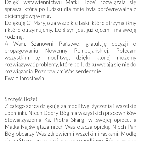
Dzięki wstawiennictwu Matki Bożej rozwiązała się
sprawa, która po ludzku dla mnie była porównywalna z
biciem głową w mur.
Dziękuję Ci Maryjo za wszelkie łaski, które otrzymaliśmy
i które otrzymujemy. Dziś syn jest już ojcem i ma swoją
rodzinę.
A Wam, Szanowni Państwo, gratuluję decyzji o
propagowaniu Nowenny Pompejańskiej. Polecam
wszystkim tę modlitwę, dzięki której możemy
rozwiązywać problemy, które po ludzku wydają się nie do
rozwiązania. Pozdrawiam Was serdecznie.
Ewa z Jarosławia
Szczęść Boże!
Z całego serca dziękuję za modlitwę, życzenia i wszelkie
upominki. Niech Dobry Bóg ma wszystkich pracowników
Stowarzyszenia Ks. Piotra Skargi w Swojej opiece, a
Matka Najświętsza niech Was otacza opieką. Niech Pan
Bóg obdarzy Was zdrowiem i wszelkimi łaskami. Modlę
się za Stowarzyszenie i proszę o modlitwę. Bóg zapłać za