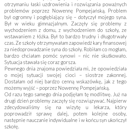
otrzymaniu łaski uzdrowienia i rozwiązania poważnych
problemów poprzez Nowennę Pompejańską. Problem
był ogromny i pogłębiający się – dotyczył mojego syna.
Był w wieku gimnazjalnym. Zaczęły się problemy z
wychodzeniem z domu, z wychodzeniem do szkoły, ze
wstawaniem z łóżka. Był to bardzo trudny i długotrwały
czas. Ze szkoły otrzymywałam zapowiedź kary finansowej
za niedoprowadzanie syna do szkoły. Robiłam co mogłam,
bardzo chciałam pomóc synowi – nic nie skutkowało.
Sytuacja stawała się coraz gorsza.
Pewnego dnia znajoma powiedziała mi, że opowiedziała
o mojej sytuacji swojej cioci – siostrze zakonnej.
Dostałam od niej bardzo cenną wskazówkę, jak z tego
możemy wyjść – poprzez Nowennę Pompejańską.
Od razu tego samego dnia podjęłam tę modlitwę. Już na
drugi dzień problemy zaczęły się rozwiązywać. Najpierw
zdecydowaliśmy się na wizytę u lekarza, który
poprowadził sprawę dalej, potem kolejne osoby,
następnie nauczanie indywidualne i w końcu syn ukończył
szkołę.