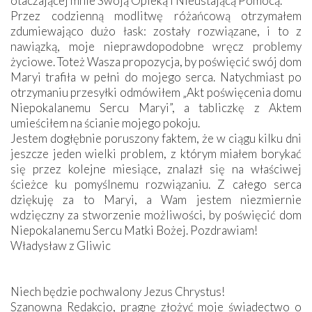
otaczającej mnie Swoją Opieką i Nieustającą Pomocą.
Przez codzienną modlitwę różańcową otrzymałem
zdumiewająco dużo łask: zostały rozwiązane, i to z
nawiązką, moje nieprawdopodobne wręcz problemy
życiowe. Toteż Wasza propozycja, by poświęcić swój dom
Maryi trafiła w pełni do mojego serca. Natychmiast po
otrzymaniu przesyłki odmówiłem „Akt poświęcenia domu
Niepokalanemu Sercu Maryi”, a tabliczkę z Aktem
umieściłem na ścianie mojego pokoju.
Jestem dogłębnie poruszony faktem, że w ciągu kilku dni
jeszcze jeden wielki problem, z którym miałem borykać
się przez kolejne miesiące, znalazł się na właściwej
ścieżce ku pomyślnemu rozwiązaniu. Z całego serca
dziękuję za to Maryi, a Wam jestem niezmiernie
wdzięczny za stworzenie możliwości, by poświęcić dom
Niepokalanemu Sercu Matki Bożej. Pozdrawiam!
Władysław z Gliwic
Niech będzie pochwalony Jezus Chrystus!
Szanowna Redakcjo, pragnę złożyć moje świadectwo o