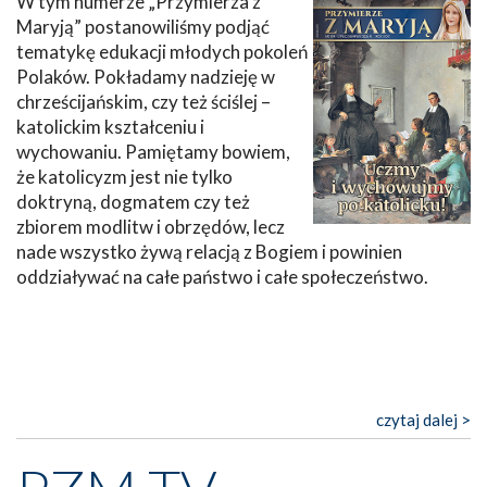
W tym numerze „Przymierza z
Maryją” postanowiliśmy podjąć
tematykę edukacji młodych pokoleń
Polaków. Pokładamy nadzieję w
chrześcijańskim, czy też ściślej –
katolickim kształceniu i
wychowaniu. Pamiętamy bowiem,
że katolicyzm jest nie tylko
doktryną, dogmatem czy też
zbiorem modlitw i obrzędów, lecz
nade wszystko żywą relacją z Bogiem i powinien
oddziaływać na całe państwo i całe społeczeństwo.
czytaj dalej >