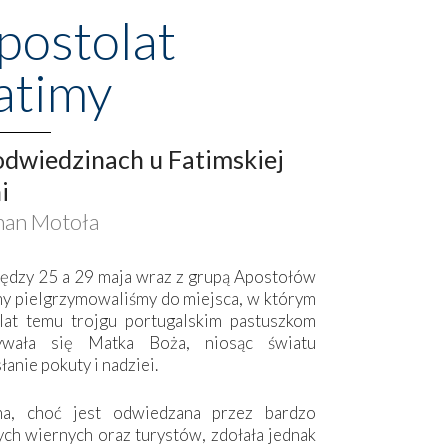
postolat
atimy
dwiedzinach u Fatimskiej
i
an Motoła
ędzy 25 a 29 maja wraz z grupą Apostołów
my pielgrzymowaliśmy do miejsca, w którym
lat temu trojgu portugalskim pastuszkom
ywała się Matka Boża, niosąc światu
łanie pokuty i nadziei.
ma, choć jest odwiedzana przez bardzo
ych wiernych oraz turystów, zdołała jednak