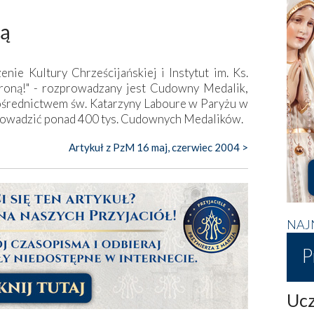
ną
e Kultury Chrześcijańskiej i Instytut im. Ks.
broną!" - rozprowadzany jest Cudowny Medalik,
ośrednictwem św. Katarzyny Laboure w Paryżu w
rowadzić ponad 400 tys. Cudownych Medalików.
Artykuł z PzM 16 maj, czerwiec 2004 >
NAJ
P
Ucz