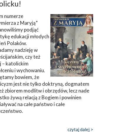
olicku!
m numerze
ymierza z Maryją”
anowiliśmy podjąć
tykę edukacji młodych
leń Polaków.
adamy nadzieję w
ścijańskim, czy też
ej – katolickim
łceniu i wychowaniu.
ętamy bowiem, że
icyzm jest nie tylko doktryną, dogmatem
eż zbiorem modlitw i obrzędów, lecz nade
tko żywą relacją z Bogiem i powinien
aływać na całe państwo i całe
eczeństwo.
czytaj dalej >