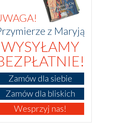
UWAGA!
Przymierze z Maryją
WYSYŁAMY
BEZPŁATNIE!
Zamów dla siebie
Zamów dla bliskich
Wesprzyj nas!