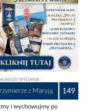
NOWSZE WYDANIE:
149
rzymierze z Maryją
my i wychowujmy po