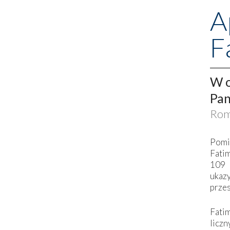
A
F
W o
Pan
Rom
Pomi
Fati
109 
ukaz
przes
Fati
liczn