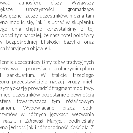
hować atmosferę ciszy. Wyjąwszy
większe uroczystości gromadzące
otysięczne rzesze uczestników, można tam
no modlić się, jak i słuchać w skupieniu.
ego dnia chętnie korzystaliśmy z tej
wości tym bardziej, że nasz hotel położony
w bezpośredniej bliskości bazyliki oraz
sca Maryjnych objawień.
ennie uczestniczyliśmy też w tradycyjnych
żeństwach i procesjach na olbrzymim placu
d sanktuarium. W trakcie trzeciego
zoru przedstawiciele naszej grupy mieli
zytną okazję prowadzić fragment modlitwy.
mięci uczestników pozostanie z pewnością
sfera towarzysząca tym różańcowym
tkaniom. Wypowiadane przez setki
grzymów w różnych językach wezwania
e nasz
… i
Zdrowaś Maryjo
… podkreślały
no jedność jak i różnorodność Kościoła. Z