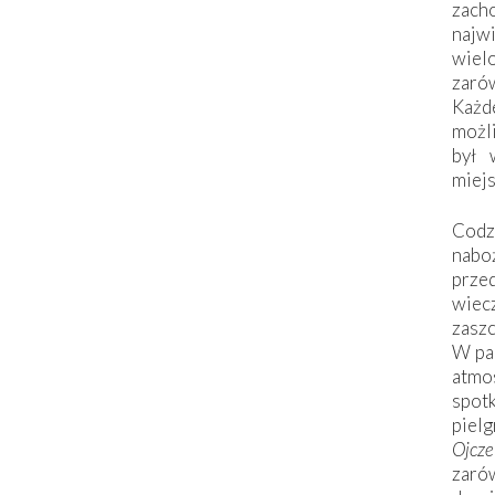
zac
naj
wiel
zarów
Każd
możli
był 
miej
Codzi
nabo
prze
wiec
zaszc
W pa
atmo
spo
piel
Ojcz
zarów