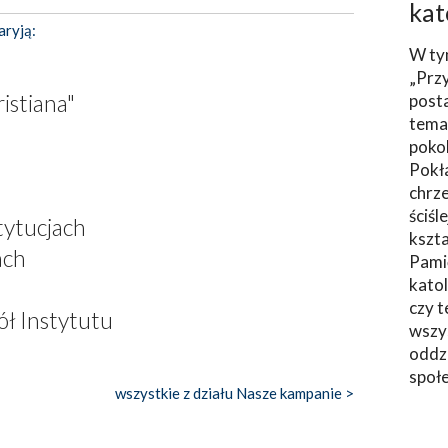
kat
aryją:
W ty
„Prz
istiana"
post
tema
poko
Pokł
chrze
ściśl
tytucjach
kszta
ach
Pami
katol
czy t
ół Instytutu
wszys
oddzi
społ
wszystkie z działu Nasze kampanie >