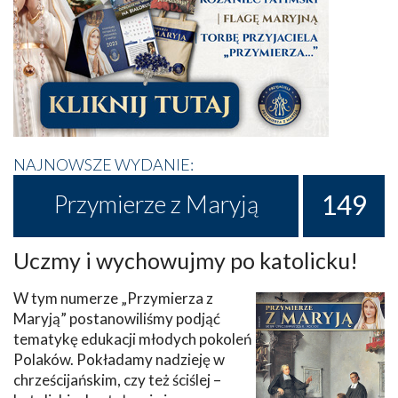
NAJNOWSZE WYDANIE:
149
Przymierze z Maryją
Uczmy i wychowujmy po katolicku!
W tym numerze „Przymierza z
Maryją” postanowiliśmy podjąć
tematykę edukacji młodych pokoleń
Polaków. Pokładamy nadzieję w
chrześcijańskim, czy też ściślej –