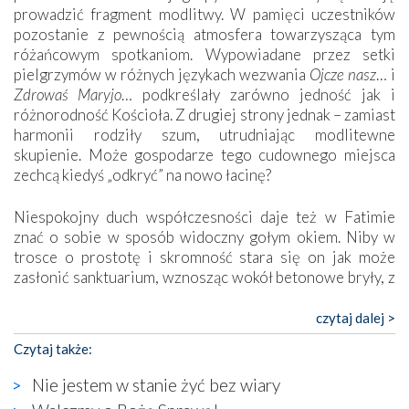
prowadzić fragment modlitwy. W pamięci uczestników
pozostanie z pewnością atmosfera towarzysząca tym
różańcowym spotkaniom. Wypowiadane przez setki
pielgrzymów w różnych językach wezwania
Ojcze nasz
… i
Zdrowaś Maryjo
… podkreślały zarówno jedność jak i
różnorodność Kościoła. Z drugiej strony jednak – zamiast
harmonii rodziły szum, utrudniając modlitewne
skupienie. Może gospodarze tego cudownego miejsca
zechcą kiedyś „odkryć” na nowo łacinę?
Niespokojny duch współczesności daje też w Fatimie
znać o sobie w sposób widoczny gołym okiem. Niby w
trosce o prostotę i skromność stara się on jak może
zasłonić sanktuarium, wznosząc wokół betonowe bryły, z
których niektóre nawet zostały poświęcone jako miejsca
katolickiego kultu. Tylko co wspólnego z żywą,
czytaj dalej >
autentyczną wiarą mogą mieć płaskie, szare bunkry albo
Czytaj także:
kaplice, w których Tabernakulum przypomina bardziej
skrzynkę na narzędzia? Albo co powiedzieć o ustawionym
Nie jestem w stanie żyć bez wiary
tuż przy nowej bazylice wielkim krzyżu, na którym