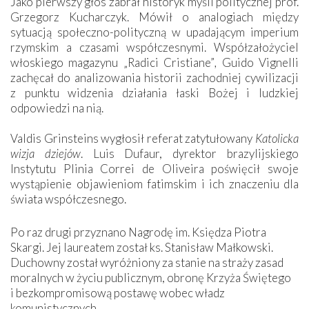
Jako pierwszy głos zabrał historyk myśli politycznej prof.
Grzegorz Kucharczyk. Mówił o analogiach między
sytuacją społeczno-polityczną w upadającym imperium
rzymskim a czasami współczesnymi. Współzałożyciel
włoskiego magazynu „Radici Cristiane”
,
Guido Vignelli
zachęcał do analizowania historii zachodniej cywilizacji
z punktu widzenia działania łaski Bożej i ludzkiej
odpowiedzi na nią.
Valdis Grinsteins wygłosił referat zatytułowany
Katolicka
wizja dziejów
. Luis Dufaur, dyrektor brazylijskiego
Instytutu Plinia Correi de Oliveira poświęcił swoje
wystąpienie objawieniom fatimskim i ich znaczeniu dla
świata współczesnego.
Po raz drugi przyznano Nagrodę im. Księdza Piotra
Skargi. Jej laureatem został ks. Stanisław Małkowski.
Duchowny został wyróżniony za stanie na straży zasad
moralnych w życiu publicznym, obronę Krzyża Świętego
i bezkompromisową postawę wobec władz
komunistycznych.