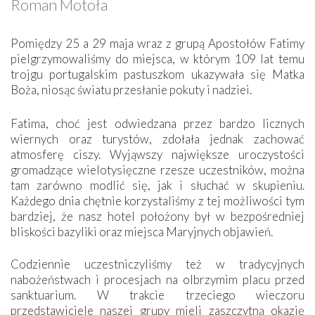
Roman Motoła
Pomiędzy 25 a 29 maja wraz z grupą Apostołów Fatimy
pielgrzymowaliśmy do miejsca, w którym 109 lat temu
trojgu portugalskim pastuszkom ukazywała się Matka
Boża, niosąc światu przesłanie pokuty i nadziei.
Fatima, choć jest odwiedzana przez bardzo licznych
wiernych oraz turystów, zdołała jednak zachować
atmosferę ciszy. Wyjąwszy największe uroczystości
gromadzące wielotysięczne rzesze uczestników, można
tam zarówno modlić się, jak i słuchać w skupieniu.
Każdego dnia chętnie korzystaliśmy z tej możliwości tym
bardziej, że nasz hotel położony był w bezpośredniej
bliskości bazyliki oraz miejsca Maryjnych objawień.
Codziennie uczestniczyliśmy też w tradycyjnych
nabożeństwach i procesjach na olbrzymim placu przed
sanktuarium. W trakcie trzeciego wieczoru
przedstawiciele naszej grupy mieli zaszczytną okazję