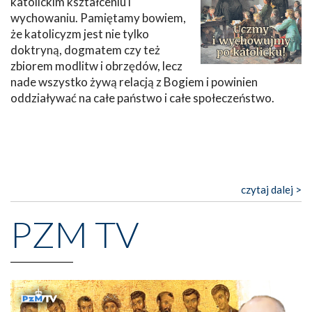
katolickim kształceniu i
wychowaniu. Pamiętamy bowiem,
że katolicyzm jest nie tylko
doktryną, dogmatem czy też
zbiorem modlitw i obrzędów, lecz
nade wszystko żywą relacją z Bogiem i powinien
oddziaływać na całe państwo i całe społeczeństwo.
czytaj dalej >
PZM TV