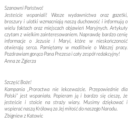
połączenie talentów z wytrwałością i pracowitością
Szanowni Państwo!
budowniczych.
Jesteście wspaniali! Wasze wydawnictwa oraz gazetki,
broszury i ulotki wzmacniają naszą duchowość i informują o
Podążyliśmy też śladami fatimskich wizjonerów – Łucji
wielu faktach oraz miejscach objawień Maryjnych. Artykuły
dos Santos oraz świętych Hiacynty i Franciszka Marto.
czytam z wielkim zainteresowaniem. Naprawdę bardzo cenię
Modliliśmy się przy ich grobach. Odprawiliśmy Drogę
informacje o Jezusie i Maryi, które w nieskończoność
Krzyżową w ich rodzinnych stronach, odwiedziliśmy
otwierają serca. Pamiętamy w modlitwie o Waszej pracy.
domy, w których żyli.
Pozdrawiam gorąco Pana Prezesa i cały zespół redakcyjny!
Anna ze Zgierza
W miejscu objawień Matki Bożej zapaliliśmy świece
przywiezione wraz z intencjami powierzonymi nam przez
Darczyńców w ramach akcji „Twoje światło w Fatimie”.
Podczas tej kilkudniowej wyprawy na każdym kroku
Szczęść Boże!
spotykaliśmy się z serdeczną otwartością
Kampania „Proroctwa nie lekceważcie. Przepowiednie dla
Portugalczyków. Podziwialiśmy ich ludową sztukę i
Polski” jest wspaniała. Popieram ją i bardzo się cieszę, że
zwyczaje. Mimo że nasze kraje są od siebie bardzo
jesteście i stoicie na straży wiary. Musimy dziękować i
oddalone, w żaden sposób nie czuliśmy się obco.
wspierać naszą Królową za Jej miłość do naszego Narodu.
Sprawiła to oczywiście sama Matka Boża, ale też
Zbigniew z Katowic
kulturowa bliskość biorąca swój początek w naszej
wspólnej wierze. Podczas wyjazdów do historycznych