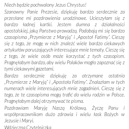
miejsc, które znalazły się na trasie naszej pielgrzymki,
Niech będzie pochwalony Jezus Chrystus!
mieliśmy okazję przekonać się, że Maryja swoją opieką
Szanowny Panie Prezesie, dziękuję bardzo serdecznie za
otacza nie tylko nasz naród, lecz wszystkie nacje, które
przesłane mi pozdrowienia urodzinowe. Ucieszyłam się z
się Jej ufnie oddają, a także każdą osobę, która zawierza
bardzo ładnej kartki. Jestem dumna z działalności
Jej siebie oraz swych bliskich.
apostolskiej, jaką Państwo prowadzą. Podobają mi się bardzo
czasopisma „Przymierze z Maryją” i „Apostoł Fatimy”. Cieszę
Dzieje Portugalii to również historia wierności Bogu i
się z tego, że mogę w nich znaleźć wiele bardzo ciekawych
odstępstw, także w życiu władców. Trudne momenty w
artykułów poruszających interesujące mnie tematy. Cieszę się
wymiarze tak osobistym, jak i zbiorowym, przypominają o
z tego, że wiele osób może korzystać z tych czasopism.
konieczności ciągłego zabiegania o własną duszę i o łaskę
Pragnęłabym bardzo, aby wielu Polaków mogło zapoznać się z
Opatrzności. Wierność przynosi pomyślność –
tymi ciekawymi gazetami.
przynajmniej w życiu duchowym. Odstępstwo owocuje
Bardzo serdecznie dziękuję za otrzymane ostatnio
nieszczęściem i śmiercią. Te uniwersalne prawdy
„Przymierze z Maryją” i „Apostoła Fatimy”. Znalazłam w tych
przychodziły na myśl, gdy słuchaliśmy opowieści
numerach wiele interesujących mnie zagadnień. Cieszę się z
przewodników o portugalskich monarchach i wodzach,
tego, że te czasopisma mogą trafić do wielu rodzin w Polsce.
zwycięskich bitwach i nieszczęśliwych losach grzesznych
Pragnęłabym dalej otrzymywać te pisma.
kochanków.
Pozdrawiam Maryję Naszą Królową. Życzę Panu i
współpracownikom dużo zdrowia i wielu łask Bożych w
Byli tym razem pośród Apostołów Fatimy reprezentanci
Jezusie i Maryi.
każdego spośród żyjących pokoleń. Najmłodszy uczestnik
Wdzięczna Czytelniczka
liczył sobie 13 lat, zaś senior, pan Zdzisław – już 94.
–