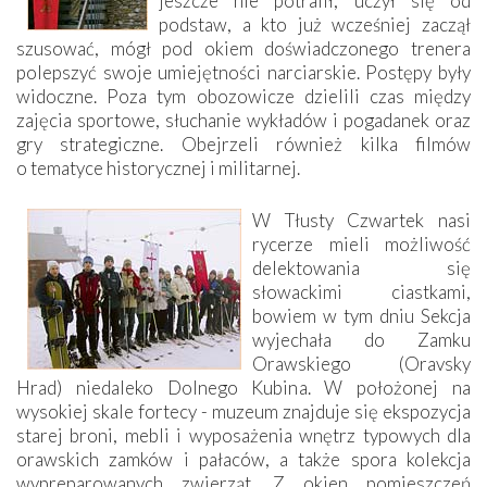
jeszcze nie potrafił, uczył się od
podstaw, a kto już wcześniej zaczął
szusować, mógł pod okiem doświadczonego trenera
polepszyć swoje umiejętności narciarskie. Postępy były
widoczne. Poza tym obozowicze dzielili czas między
zajęcia sportowe, słuchanie wykładów i pogadanek oraz
gry strategiczne. Obejrzeli również kilka filmów
o tematyce historycznej i militarnej.
W Tłusty Czwartek nasi
rycerze mieli możliwość
delektowania się
słowackimi ciastkami,
bowiem w tym dniu Sekcja
wyjechała do Zamku
Orawskiego (Oravsky
Hrad) niedaleko Dolnego Kubina. W położonej na
wysokiej skale fortecy - muzeum znajduje się ekspozycja
starej broni, mebli i wyposażenia wnętrz typowych dla
orawskich zamków i pałaców, a także spora kolekcja
wypreparowanych zwierząt. Z okien pomieszczeń