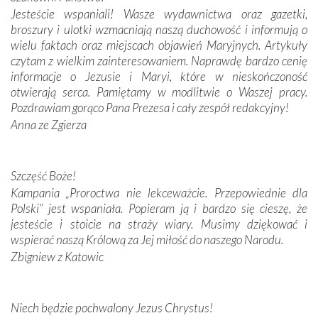
Jesteście wspaniali! Wasze wydawnictwa oraz gazetki,
broszury i ulotki wzmacniają naszą duchowość i informują o
Podążyliśmy też śladami fatimskich wizjonerów – Łucji
wielu faktach oraz miejscach objawień Maryjnych. Artykuły
dos Santos oraz świętych Hiacynty i Franciszka Marto.
czytam z wielkim zainteresowaniem. Naprawdę bardzo cenię
Modliliśmy się przy ich grobach. Odprawiliśmy Drogę
informacje o Jezusie i Maryi, które w nieskończoność
Krzyżową w ich rodzinnych stronach, odwiedziliśmy
otwierają serca. Pamiętamy w modlitwie o Waszej pracy.
domy, w których żyli.
Pozdrawiam gorąco Pana Prezesa i cały zespół redakcyjny!
Anna ze Zgierza
W miejscu objawień Matki Bożej zapaliliśmy świece
przywiezione wraz z intencjami powierzonymi nam przez
Darczyńców w ramach akcji „Twoje światło w Fatimie”.
Podczas tej kilkudniowej wyprawy na każdym kroku
Szczęść Boże!
spotykaliśmy się z serdeczną otwartością
Kampania „Proroctwa nie lekceważcie. Przepowiednie dla
Portugalczyków. Podziwialiśmy ich ludową sztukę i
Polski” jest wspaniała. Popieram ją i bardzo się cieszę, że
zwyczaje. Mimo że nasze kraje są od siebie bardzo
jesteście i stoicie na straży wiary. Musimy dziękować i
oddalone, w żaden sposób nie czuliśmy się obco.
wspierać naszą Królową za Jej miłość do naszego Narodu.
Sprawiła to oczywiście sama Matka Boża, ale też
Zbigniew z Katowic
kulturowa bliskość biorąca swój początek w naszej
wspólnej wierze. Podczas wyjazdów do historycznych
miejsc, które znalazły się na trasie naszej pielgrzymki,
Niech będzie pochwalony Jezus Chrystus!
mieliśmy okazję przekonać się, że Maryja swoją opieką