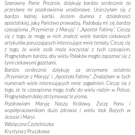
Szanowny Panie Prezesie, dziękuję bardzo serdecznie za
otacza nie tylko nasz naród, lecz wszystkie nacje, które
przesłane mi pozdrowienia urodzinowe. Ucieszyłam się z
się Jej ufnie oddają, a także każdą osobę, która zawierza
bardzo ładnej kartki. Jestem dumna z działalności
Jej siebie oraz swych bliskich.
apostolskiej, jaką Państwo prowadzą. Podobają mi się bardzo
czasopisma „Przymierze z Maryją” i „Apostoł Fatimy”. Cieszę
Dzieje Portugalii to również historia wierności Bogu i
się z tego, że mogę w nich znaleźć wiele bardzo ciekawych
odstępstw, także w życiu władców. Trudne momenty w
artykułów poruszających interesujące mnie tematy. Cieszę się
wymiarze tak osobistym, jak i zbiorowym, przypominają o
z tego, że wiele osób może korzystać z tych czasopism.
konieczności ciągłego zabiegania o własną duszę i o łaskę
Pragnęłabym bardzo, aby wielu Polaków mogło zapoznać się z
Opatrzności. Wierność przynosi pomyślność –
tymi ciekawymi gazetami.
przynajmniej w życiu duchowym. Odstępstwo owocuje
Bardzo serdecznie dziękuję za otrzymane ostatnio
nieszczęściem i śmiercią. Te uniwersalne prawdy
„Przymierze z Maryją” i „Apostoła Fatimy”. Znalazłam w tych
przychodziły na myśl, gdy słuchaliśmy opowieści
numerach wiele interesujących mnie zagadnień. Cieszę się z
przewodników o portugalskich monarchach i wodzach,
tego, że te czasopisma mogą trafić do wielu rodzin w Polsce.
zwycięskich bitwach i nieszczęśliwych losach grzesznych
Pragnęłabym dalej otrzymywać te pisma.
kochanków.
Pozdrawiam Maryję Naszą Królową. Życzę Panu i
współpracownikom dużo zdrowia i wielu łask Bożych w
Byli tym razem pośród Apostołów Fatimy reprezentanci
Jezusie i Maryi.
każdego spośród żyjących pokoleń. Najmłodszy uczestnik
Wdzięczna Czytelniczka
liczył sobie 13 lat, zaś senior, pan Zdzisław – już 94.
–
Krystyna z Pruszkowa
Całe życie marzyłem, by tu przyjechać
– przyznał w