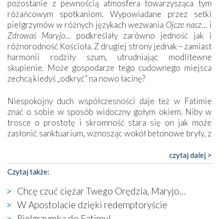
pozostanie z pewnością atmosfera towarzysząca tym
różańcowym spotkaniom. Wypowiadane przez setki
pielgrzymów w różnych językach wezwania
Ojcze nasz
… i
Zdrowaś Maryjo
… podkreślały zarówno jedność jak i
różnorodność Kościoła. Z drugiej strony jednak – zamiast
harmonii rodziły szum, utrudniając modlitewne
skupienie. Może gospodarze tego cudownego miejsca
zechcą kiedyś „odkryć” na nowo łacinę?
Niespokojny duch współczesności daje też w Fatimie
znać o sobie w sposób widoczny gołym okiem. Niby w
trosce o prostotę i skromność stara się on jak może
zasłonić sanktuarium, wznosząc wokół betonowe bryły, z
których niektóre nawet zostały poświęcone jako miejsca
katolickiego kultu. Tylko co wspólnego z żywą,
czytaj dalej >
autentyczną wiarą mogą mieć płaskie, szare bunkry albo
Czytaj także:
kaplice, w których Tabernakulum przypomina bardziej
skrzynkę na narzędzia? Albo co powiedzieć o ustawionym
Chcę czuć ciężar Twego Orędzia, Maryjo…
tuż przy nowej bazylice wielkim krzyżu, na którym
W Apostolacie dzięki redemptoryście
zamiast Chrystusa umieszczono dziwaczną postać jakby
Pielgrzymka do Fatimy!