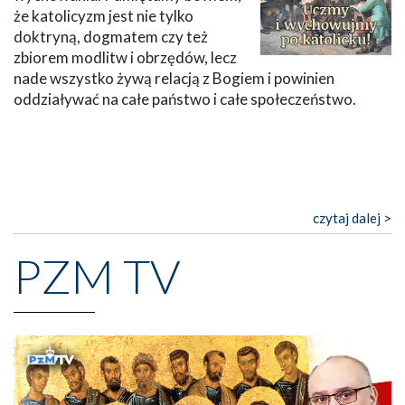
że katolicyzm jest nie tylko
doktryną, dogmatem czy też
zbiorem modlitw i obrzędów, lecz
nade wszystko żywą relacją z Bogiem i powinien
oddziaływać na całe państwo i całe społeczeństwo.
czytaj dalej >
PZM TV