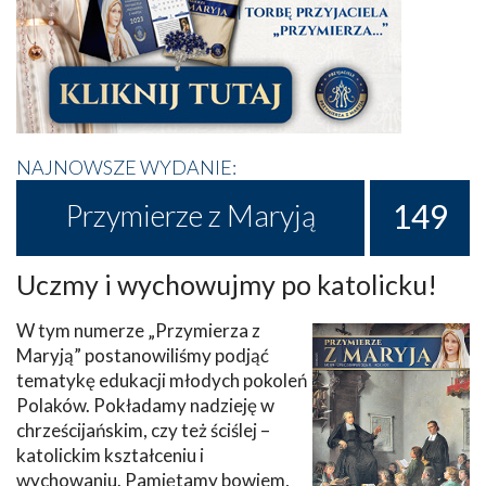
NAJNOWSZE WYDANIE:
149
Przymierze z Maryją
Uczmy i wychowujmy po katolicku!
W tym numerze „Przymierza z
Maryją” postanowiliśmy podjąć
tematykę edukacji młodych pokoleń
Polaków. Pokładamy nadzieję w
chrześcijańskim, czy też ściślej –
katolickim kształceniu i
wychowaniu. Pamiętamy bowiem,