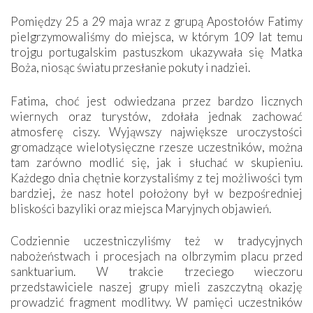
Pomiędzy 25 a 29 maja wraz z grupą Apostołów Fatimy
pielgrzymowaliśmy do miejsca, w którym 109 lat temu
trojgu portugalskim pastuszkom ukazywała się Matka
Boża, niosąc światu przesłanie pokuty i nadziei.
Fatima, choć jest odwiedzana przez bardzo licznych
wiernych oraz turystów, zdołała jednak zachować
atmosferę ciszy. Wyjąwszy największe uroczystości
gromadzące wielotysięczne rzesze uczestników, można
tam zarówno modlić się, jak i słuchać w skupieniu.
Każdego dnia chętnie korzystaliśmy z tej możliwości tym
bardziej, że nasz hotel położony był w bezpośredniej
bliskości bazyliki oraz miejsca Maryjnych objawień.
Codziennie uczestniczyliśmy też w tradycyjnych
nabożeństwach i procesjach na olbrzymim placu przed
sanktuarium. W trakcie trzeciego wieczoru
przedstawiciele naszej grupy mieli zaszczytną okazję
prowadzić fragment modlitwy. W pamięci uczestników