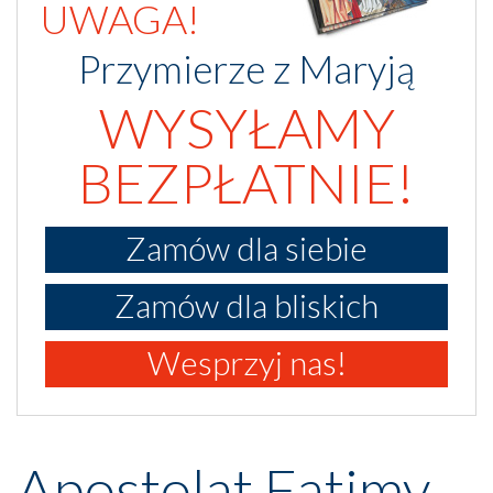
UWAGA!
Przymierze z Maryją
WYSYŁAMY
BEZPŁATNIE!
Zamów dla siebie
Zamów dla bliskich
Wesprzyj nas!
Apostolat Fatimy