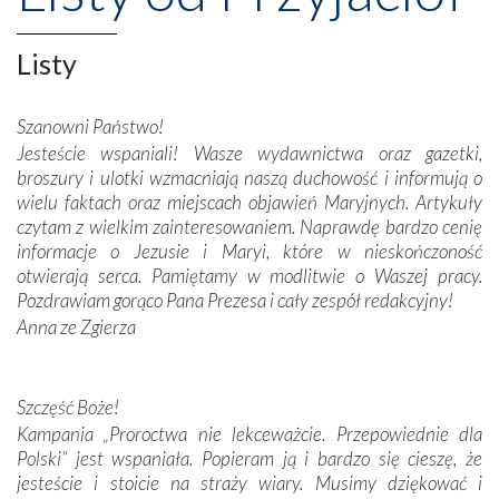
Opatrznościową pomoc w wygranej bitwie o
niepodległość kraju. Zachwyt budziła potężna, a zarazem
misterna architektura tych monumentalnych dzieł,
Listy
wspaniałe zdobienia, dbałość ich twórców o detale,
połączenie talentów z wytrwałością i pracowitością
Szanowni Państwo!
budowniczych.
Jesteście wspaniali! Wasze wydawnictwa oraz gazetki,
broszury i ulotki wzmacniają naszą duchowość i informują o
Podążyliśmy też śladami fatimskich wizjonerów – Łucji
wielu faktach oraz miejscach objawień Maryjnych. Artykuły
dos Santos oraz świętych Hiacynty i Franciszka Marto.
czytam z wielkim zainteresowaniem. Naprawdę bardzo cenię
Modliliśmy się przy ich grobach. Odprawiliśmy Drogę
informacje o Jezusie i Maryi, które w nieskończoność
Krzyżową w ich rodzinnych stronach, odwiedziliśmy
otwierają serca. Pamiętamy w modlitwie o Waszej pracy.
domy, w których żyli.
Pozdrawiam gorąco Pana Prezesa i cały zespół redakcyjny!
Anna ze Zgierza
W miejscu objawień Matki Bożej zapaliliśmy świece
przywiezione wraz z intencjami powierzonymi nam przez
Darczyńców w ramach akcji „Twoje światło w Fatimie”.
Podczas tej kilkudniowej wyprawy na każdym kroku
Szczęść Boże!
spotykaliśmy się z serdeczną otwartością
Kampania „Proroctwa nie lekceważcie. Przepowiednie dla
Portugalczyków. Podziwialiśmy ich ludową sztukę i
Polski” jest wspaniała. Popieram ją i bardzo się cieszę, że
zwyczaje. Mimo że nasze kraje są od siebie bardzo
jesteście i stoicie na straży wiary. Musimy dziękować i