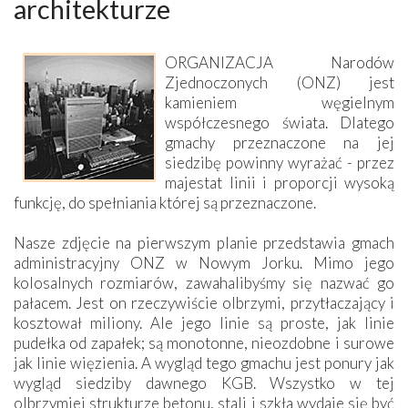
architekturze
ORGANIZACJA Narodów
Zjednoczonych (ONZ) jest
kamieniem węgielnym
współczesnego świata. Dlatego
gmachy przeznaczone na jej
siedzibę powinny wyrażać - przez
majestat linii i proporcji wysoką
funkcję, do spełniania której są przeznaczone.
Nasze zdjęcie na pierwszym planie przedstawia gmach
administracyjny ONZ w Nowym Jorku. Mimo jego
kolosalnych rozmiarów, zawahalibyśmy się nazwać go
pałacem. Jest on rzeczywiście olbrzymi, przytłaczający i
kosztował miliony. Ale jego linie są proste, jak linie
pudełka od zapałek; są monotonne, nieozdobne i surowe
jak linie więzienia. A wygląd tego gmachu jest ponury jak
wygląd siedziby dawnego KGB. Wszystko w tej
olbrzymiej strukturze betonu, stali i szkła wydaje się być