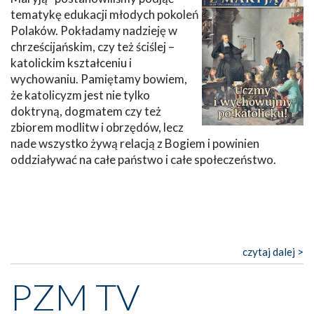
tematykę edukacji młodych pokoleń
Polaków. Pokładamy nadzieję w
chrześcijańskim, czy też ściślej –
katolickim kształceniu i
wychowaniu. Pamiętamy bowiem,
że katolicyzm jest nie tylko
doktryną, dogmatem czy też
zbiorem modlitw i obrzędów, lecz
nade wszystko żywą relacją z Bogiem i powinien
oddziaływać na całe państwo i całe społeczeństwo.
czytaj dalej >
PZM TV