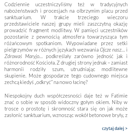
Codziennie uczestniczyliśmy też w tradycyjnych
nabożeństwach i procesjach na olbrzymim placu przed
sanktuarium. W trakcie trzeciego wieczoru
przedstawiciele naszej grupy mieli zaszczytną okazję
prowadzić fragment modlitwy. W pamięci uczestników
pozostanie z pewnością atmosfera towarzysząca tym
różańcowym spotkaniom. Wypowiadane przez setki
pielgrzymów w różnych językach wezwania
Ojcze nasz
… i
Zdrowaś Maryjo
… podkreślały zarówno jedność jak i
różnorodność Kościoła. Z drugiej strony jednak – zamiast
harmonii rodziły szum, utrudniając modlitewne
skupienie. Może gospodarze tego cudownego miejsca
zechcą kiedyś „odkryć” na nowo łacinę?
Niespokojny duch współczesności daje też w Fatimie
znać o sobie w sposób widoczny gołym okiem. Niby w
trosce o prostotę i skromność stara się on jak może
zasłonić sanktuarium, wznosząc wokół betonowe bryły, z
których niektóre nawet zostały poświęcone jako miejsca
katolickiego kultu. Tylko co wspólnego z żywą,
czytaj dalej >