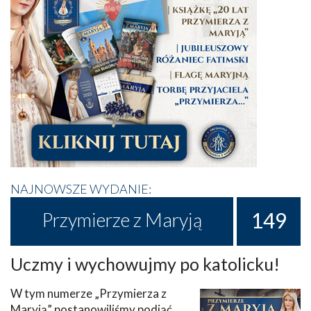
NAJNOWSZE WYDANIE:
149
Przymierze z Maryją
Uczmy i wychowujmy po katolicku!
W tym numerze „Przymierza z
Maryją” postanowiliśmy podjąć