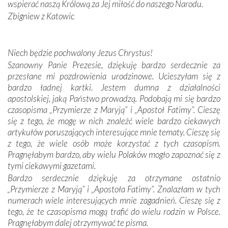
oddalone, w żaden sposób nie czuliśmy się obco.
wspierać naszą Królową za Jej miłość do naszego Narodu.
Sprawiła to oczywiście sama Matka Boża, ale też
Zbigniew z Katowic
kulturowa bliskość biorąca swój początek w naszej
wspólnej wierze. Podczas wyjazdów do historycznych
miejsc, które znalazły się na trasie naszej pielgrzymki,
Niech będzie pochwalony Jezus Chrystus!
mieliśmy okazję przekonać się, że Maryja swoją opieką
Szanowny Panie Prezesie, dziękuję bardzo serdecznie za
otacza nie tylko nasz naród, lecz wszystkie nacje, które
przesłane mi pozdrowienia urodzinowe. Ucieszyłam się z
się Jej ufnie oddają, a także każdą osobę, która zawierza
bardzo ładnej kartki. Jestem dumna z działalności
Jej siebie oraz swych bliskich.
apostolskiej, jaką Państwo prowadzą. Podobają mi się bardzo
czasopisma „Przymierze z Maryją” i „Apostoł Fatimy”. Cieszę
Dzieje Portugalii to również historia wierności Bogu i
się z tego, że mogę w nich znaleźć wiele bardzo ciekawych
odstępstw, także w życiu władców. Trudne momenty w
artykułów poruszających interesujące mnie tematy. Cieszę się
wymiarze tak osobistym, jak i zbiorowym, przypominają o
z tego, że wiele osób może korzystać z tych czasopism.
konieczności ciągłego zabiegania o własną duszę i o łaskę
Pragnęłabym bardzo, aby wielu Polaków mogło zapoznać się z
Opatrzności. Wierność przynosi pomyślność –
tymi ciekawymi gazetami.
przynajmniej w życiu duchowym. Odstępstwo owocuje
Bardzo serdecznie dziękuję za otrzymane ostatnio
nieszczęściem i śmiercią. Te uniwersalne prawdy
„Przymierze z Maryją” i „Apostoła Fatimy”. Znalazłam w tych
przychodziły na myśl, gdy słuchaliśmy opowieści
numerach wiele interesujących mnie zagadnień. Cieszę się z
przewodników o portugalskich monarchach i wodzach,
tego, że te czasopisma mogą trafić do wielu rodzin w Polsce.
zwycięskich bitwach i nieszczęśliwych losach grzesznych
Pragnęłabym dalej otrzymywać te pisma.
kochanków.