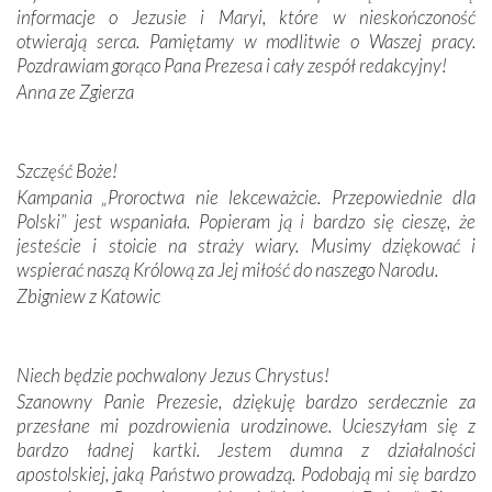
informacje o Jezusie i Maryi, które w nieskończoność
Krzyżową w ich rodzinnych stronach, odwiedziliśmy
otwierają serca. Pamiętamy w modlitwie o Waszej pracy.
domy, w których żyli.
Pozdrawiam gorąco Pana Prezesa i cały zespół redakcyjny!
Anna ze Zgierza
W miejscu objawień Matki Bożej zapaliliśmy świece
przywiezione wraz z intencjami powierzonymi nam przez
Darczyńców w ramach akcji „Twoje światło w Fatimie”.
Podczas tej kilkudniowej wyprawy na każdym kroku
Szczęść Boże!
spotykaliśmy się z serdeczną otwartością
Kampania „Proroctwa nie lekceważcie. Przepowiednie dla
Portugalczyków. Podziwialiśmy ich ludową sztukę i
Polski” jest wspaniała. Popieram ją i bardzo się cieszę, że
zwyczaje. Mimo że nasze kraje są od siebie bardzo
jesteście i stoicie na straży wiary. Musimy dziękować i
oddalone, w żaden sposób nie czuliśmy się obco.
wspierać naszą Królową za Jej miłość do naszego Narodu.
Sprawiła to oczywiście sama Matka Boża, ale też
Zbigniew z Katowic
kulturowa bliskość biorąca swój początek w naszej
wspólnej wierze. Podczas wyjazdów do historycznych
miejsc, które znalazły się na trasie naszej pielgrzymki,
Niech będzie pochwalony Jezus Chrystus!
mieliśmy okazję przekonać się, że Maryja swoją opieką
Szanowny Panie Prezesie, dziękuję bardzo serdecznie za
otacza nie tylko nasz naród, lecz wszystkie nacje, które
przesłane mi pozdrowienia urodzinowe. Ucieszyłam się z
się Jej ufnie oddają, a także każdą osobę, która zawierza
bardzo ładnej kartki. Jestem dumna z działalności
Jej siebie oraz swych bliskich.
apostolskiej, jaką Państwo prowadzą. Podobają mi się bardzo