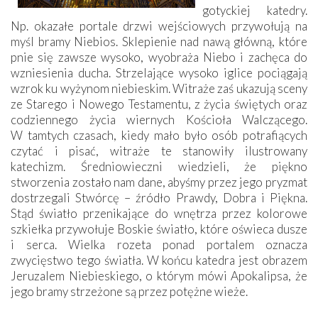
gotyckiej katedry.
Np. okazałe portale drzwi wejściowych przywołują na
myśl bramy Niebios. Sklepienie nad nawą główną, które
pnie się zawsze wysoko, wyobraża Niebo i zachęca do
wzniesienia ducha. Strzelające wysoko iglice pociągają
wzrok ku wyżynom niebieskim. Witraże zaś ukazują sceny
ze Starego i Nowego Testamentu, z życia świętych oraz
codziennego życia wiernych Kościoła Walczącego.
W tamtych czasach, kiedy mało było osób potrafiących
czytać i pisać, witraże te stanowiły ilustrowany
katechizm. Średniowieczni wiedzieli, że piękno
stworzenia zostało nam dane, abyśmy przez jego pryzmat
dostrzegali Stwórcę – źródło Prawdy, Dobra i Piękna.
Stąd światło przenikające do wnętrza przez kolorowe
szkiełka przywołuje Boskie światło, które oświeca dusze
i serca. Wielka rozeta ponad portalem oznacza
zwycięstwo tego światła. W końcu katedra jest obrazem
Jeruzalem Niebieskiego, o którym mówi Apokalipsa, że
jego bramy strzeżone są przez potężne wieże.