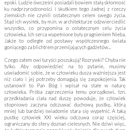
epoki. Ludzie ówcześni posiadali bowiem stałą skłonność
ku nadprzyrodzoności i skutkiem tego żadnej z rzeczy
ziemskich nie czynili ostatecznym celem swego życia.
Stąd ich wysiłek, by m.in. w architekturze odzwierciedlić
wszystko, co przypomina o ostatecznym celu życia
człowieka. Ich serca wypełnione były pragnieniem Nieba.
Jakże to odległe od postawy współczesnego świata
goniącego za blichtrem przemijających gadżetów...
Czego zatem owi turyści poszukują? Rozrywki? Chyba nie
tylko. Aby odpowiedzieć na to pytanie, musimy
uświadomić sobie, że w człowieku dusza ważniejsza jest
niż ciało i jej potrzeby domagają się zaspokojenia. Tak
ustanowił to Pan Bóg i wpisał na stałe w naturę
człowieka. Próba zaprzeczenia temu porządkowi, tzn.
przedkładania ciała nad duszę powoduje, że człowiek
stopniowo zaczyna odczuwać duchową pustkę, którą
mniej lub bardziej świadomie stara się wypełnić. A taką
pustkę człowiek XXI wieku odczuwa coraz częściej,
ograniczany do sfery doznań cielesnych. Nie dziwi więc,