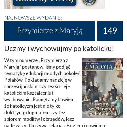
NAJNOWSZE WYDANIE:
149
Przymierze z Maryją
Uczmy i wychowujmy po katolicku!
W tym numerze „Przymierza z
Maryją” postanowiliśmy podjąć
tematykę edukacji młodych pokoleń
Polaków. Pokładamy nadzieję w
chrześcijańskim, czy też ściślej –
katolickim kształceniu i
wychowaniu. Pamiętamy bowiem,
że katolicyzm jest nie tylko
doktryną, dogmatem czy też
zbiorem modlitw i obrzędów, lecz
nade wszystko żywą relacją z Bogiem i powinien