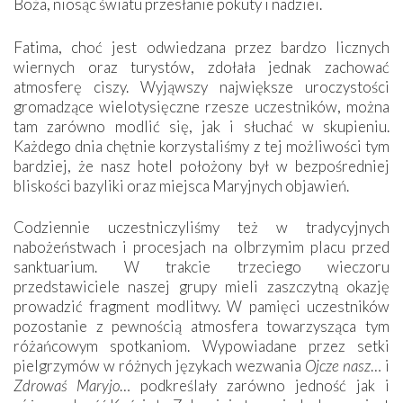
Boża, niosąc światu przesłanie pokuty i nadziei.
Fatima, choć jest odwiedzana przez bardzo licznych
wiernych oraz turystów, zdołała jednak zachować
atmosferę ciszy. Wyjąwszy największe uroczystości
gromadzące wielotysięczne rzesze uczestników, można
tam zarówno modlić się, jak i słuchać w skupieniu.
Każdego dnia chętnie korzystaliśmy z tej możliwości tym
bardziej, że nasz hotel położony był w bezpośredniej
bliskości bazyliki oraz miejsca Maryjnych objawień.
Codziennie uczestniczyliśmy też w tradycyjnych
nabożeństwach i procesjach na olbrzymim placu przed
sanktuarium. W trakcie trzeciego wieczoru
przedstawiciele naszej grupy mieli zaszczytną okazję
prowadzić fragment modlitwy. W pamięci uczestników
pozostanie z pewnością atmosfera towarzysząca tym
różańcowym spotkaniom. Wypowiadane przez setki
pielgrzymów w różnych językach wezwania
Ojcze nasz
… i
Zdrowaś Maryjo
… podkreślały zarówno jedność jak i