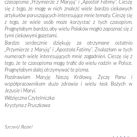
czasopisma „Przymierze z Maryją” i „Apostoł Fatimy”. Cieszę
Dzieje Portugalii to również historia wierności Bogu i
się z tego, że mogę w nich znaleźć wiele bardzo ciekawych
odstępstw, także w życiu władców. Trudne momenty w
artykułów poruszających interesujące mnie tematy. Cieszę się
wymiarze tak osobistym, jak i zbiorowym, przypominają o
z tego, że wiele osób może korzystać z tych czasopism.
konieczności ciągłego zabiegania o własną duszę i o łaskę
Pragnęłabym bardzo, aby wielu Polaków mogło zapoznać się z
Opatrzności. Wierność przynosi pomyślność –
tymi ciekawymi gazetami.
przynajmniej w życiu duchowym. Odstępstwo owocuje
Bardzo serdecznie dziękuję za otrzymane ostatnio
nieszczęściem i śmiercią. Te uniwersalne prawdy
„Przymierze z Maryją” i „Apostoła Fatimy”. Znalazłam w tych
przychodziły na myśl, gdy słuchaliśmy opowieści
numerach wiele interesujących mnie zagadnień. Cieszę się z
przewodników o portugalskich monarchach i wodzach,
tego, że te czasopisma mogą trafić do wielu rodzin w Polsce.
zwycięskich bitwach i nieszczęśliwych losach grzesznych
Pragnęłabym dalej otrzymywać te pisma.
kochanków.
Pozdrawiam Maryję Naszą Królową. Życzę Panu i
współpracownikom dużo zdrowia i wielu łask Bożych w
Byli tym razem pośród Apostołów Fatimy reprezentanci
Jezusie i Maryi.
każdego spośród żyjących pokoleń. Najmłodszy uczestnik
Wdzięczna Czytelniczka
liczył sobie 13 lat, zaś senior, pan Zdzisław – już 94.
–
Krystyna z Pruszkowa
Całe życie marzyłem, by tu przyjechać
– przyznał w
rozmowie.
Nasza pielgrzymka nie byłaby tak bogata w duchową treść
Szczęść Boże!
bez obecności duszpasterza – księdza Krzysztofa.
Bardzo dziękuję za przysyłanie mi „Przymierza z Maryją”. Jest