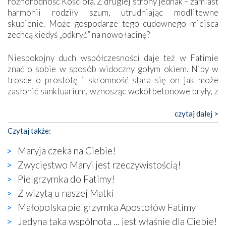
różnorodność Kościoła. Z drugiej strony jednak – zamiast
harmonii rodziły szum, utrudniając modlitewne
skupienie. Może gospodarze tego cudownego miejsca
zechcą kiedyś „odkryć” na nowo łacinę?
Niespokojny duch współczesności daje też w Fatimie
znać o sobie w sposób widoczny gołym okiem. Niby w
trosce o prostotę i skromność stara się on jak może
zasłonić sanktuarium, wznosząc wokół betonowe bryły, z
których niektóre nawet zostały poświęcone jako miejsca
katolickiego kultu. Tylko co wspólnego z żywą,
czytaj dalej >
autentyczną wiarą mogą mieć płaskie, szare bunkry albo
Czytaj także:
kaplice, w których Tabernakulum przypomina bardziej
skrzynkę na narzędzia? Albo co powiedzieć o ustawionym
Maryja czeka na Ciebie!
tuż przy nowej bazylice wielkim krzyżu, na którym
Zwycięstwo Maryi jest rzeczywistością!
zamiast Chrystusa umieszczono dziwaczną postać jakby
Pielgrzymka do Fatimy!
wyjętą ze starożytnych hieroglifów? W kulturowym
kontekście naszych czasów to raczej karykatura niż godny
Z wizytą u naszej Matki
wizerunek Zbawiciela…
Małopolska pielgrzymka Apostołów Fatimy
Zatem nawet w bezpośrednim otoczeniu sanktuarium
Jedyna taka wspólnota ... jest właśnie dla Ciebie!
naocznie przekonaliśmy się, że wewnątrz Kościoła toczy