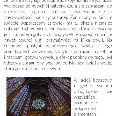
że ludzie zaczynają poszukiwać ukojenia dla swych dusz.
Wchodząc do gotyckiej katedry, czują się zapraszani do
opuszczenia tego co ziemskie i wzniesienia się ku
rzeczywistości nadprzyrodzonej. Zanurzony w laickim
świecie współczesny człowiek ma tu okazję niemalże
dotknąć duchowości średniowiecznej, którą przesycona
jest atmosfera gotyckich świątyń. W ten sposób doznaje
nawet pewnej ulgi, przynajmniej na kilka chwil. Na
duchowej pustyni współczesnego świata i jego
prymitywnych wytworów, kontakt z witrażami, rozetami
i rzeźbami gotyku wywołuje efekt podobny do tego, jaki
odczuwa spragniony wędrowiec łykający świeżą wodę,
która go pokrzepia i orzeźwia.
A jakież bogactwo
i głębię symboli
odnajdujemy we
wszystkich
harmonijnie
połączonych
elementach