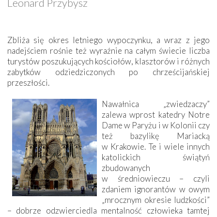
Leonard Przybysz
Zbliża się okres letniego wypoczynku, a wraz z jego
nadejściem rośnie też wyraźnie na całym świecie liczba
turystów poszukujących kościołów, klasztorów i różnych
zabytków odziedziczonych po chrześcijańskiej
przeszłości.
Nawałnica „zwiedzaczy”
zalewa wprost katedry Notre
Dame w Paryżu i w Kolonii czy
też bazylikę Mariacką
w Krakowie. Te i wiele innych
katolickich świątyń
zbudowanych
w średniowieczu – czyli
zdaniem ignorantów w owym
„mrocznym okresie ludzkości”
– dobrze odzwierciedla mentalność człowieka tamtej