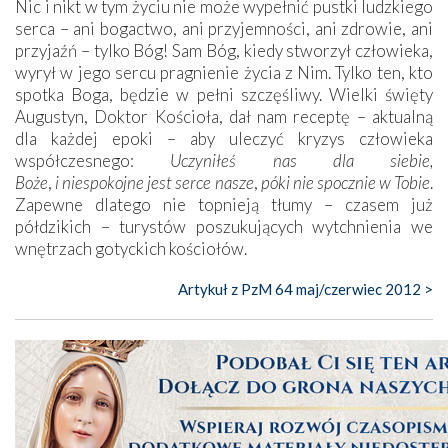
Nic i nikt w tym życiu nie może wypełnić pustki ludzkiego
serca – ani bogactwo, ani przyjemności, ani zdrowie, ani
przyjaźń – tylko Bóg! Sam Bóg, kiedy stworzył człowieka,
wyrył w jego sercu pragnienie życia z Nim. Tylko ten, kto
spotka Boga, będzie w pełni szczęśliwy. Wielki święty
Augustyn, Doktor Kościoła, dał nam receptę – aktualną
dla każdej epoki – aby uleczyć kryzys człowieka
współczesnego:
Uczyniłeś nas dla siebie,
Boże
,
i niespokojne
jest
serce nasze
,
póki
nie spocznie w Tobie
.
Zapewne dlatego nie topnieją tłumy – czasem już
półdzikich – turystów poszukujących wytchnienia we
wnętrzach gotyckich kościołów.
Artykuł z PzM 64 maj/czerwiec 2012 >