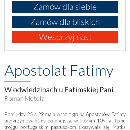
Zamów dla siebie
Zamów dla bliskich
Wesprzyj nas!
Apostolat Fatimy
W odwiedzinach u Fatimskiej Pani
Roman Motoła
Pomiędzy 25 a 29 maja wraz z grupą Apostołów Fatimy
pielgrzymowaliśmy do miejsca, w którym 109 lat temu
trojgu portugalskim pastuszkom ukazywała się Matka