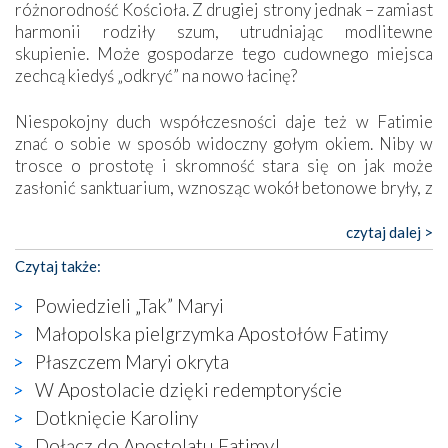
różnorodność Kościoła. Z drugiej strony jednak – zamiast
harmonii rodziły szum, utrudniając modlitewne
skupienie. Może gospodarze tego cudownego miejsca
zechcą kiedyś „odkryć” na nowo łacinę?
Niespokojny duch współczesności daje też w Fatimie
znać o sobie w sposób widoczny gołym okiem. Niby w
trosce o prostotę i skromność stara się on jak może
zasłonić sanktuarium, wznosząc wokół betonowe bryły, z
których niektóre nawet zostały poświęcone jako miejsca
katolickiego kultu. Tylko co wspólnego z żywą,
czytaj dalej >
autentyczną wiarą mogą mieć płaskie, szare bunkry albo
Czytaj także:
kaplice, w których Tabernakulum przypomina bardziej
skrzynkę na narzędzia? Albo co powiedzieć o ustawionym
Powiedzieli „Tak” Maryi
tuż przy nowej bazylice wielkim krzyżu, na którym
Małopolska pielgrzymka Apostołów Fatimy
zamiast Chrystusa umieszczono dziwaczną postać jakby
Płaszczem Maryi okryta
wyjętą ze starożytnych hieroglifów? W kulturowym
kontekście naszych czasów to raczej karykatura niż godny
W Apostolacie dzięki redemptoryście
wizerunek Zbawiciela…
Dotknięcie Karoliny
Zatem nawet w bezpośrednim otoczeniu sanktuarium
Dołącz do Apostolatu Fatimy!