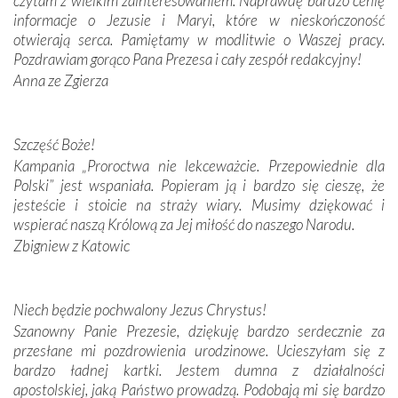
czytam z wielkim zainteresowaniem. Naprawdę bardzo cenię
Modliliśmy się przy ich grobach. Odprawiliśmy Drogę
informacje o Jezusie i Maryi, które w nieskończoność
Krzyżową w ich rodzinnych stronach, odwiedziliśmy
otwierają serca. Pamiętamy w modlitwie o Waszej pracy.
domy, w których żyli.
Pozdrawiam gorąco Pana Prezesa i cały zespół redakcyjny!
Anna ze Zgierza
W miejscu objawień Matki Bożej zapaliliśmy świece
przywiezione wraz z intencjami powierzonymi nam przez
Darczyńców w ramach akcji „Twoje światło w Fatimie”.
Podczas tej kilkudniowej wyprawy na każdym kroku
Szczęść Boże!
spotykaliśmy się z serdeczną otwartością
Kampania „Proroctwa nie lekceważcie. Przepowiednie dla
Portugalczyków. Podziwialiśmy ich ludową sztukę i
Polski” jest wspaniała. Popieram ją i bardzo się cieszę, że
zwyczaje. Mimo że nasze kraje są od siebie bardzo
jesteście i stoicie na straży wiary. Musimy dziękować i
oddalone, w żaden sposób nie czuliśmy się obco.
wspierać naszą Królową za Jej miłość do naszego Narodu.
Sprawiła to oczywiście sama Matka Boża, ale też
Zbigniew z Katowic
kulturowa bliskość biorąca swój początek w naszej
wspólnej wierze. Podczas wyjazdów do historycznych
miejsc, które znalazły się na trasie naszej pielgrzymki,
Niech będzie pochwalony Jezus Chrystus!
mieliśmy okazję przekonać się, że Maryja swoją opieką
Szanowny Panie Prezesie, dziękuję bardzo serdecznie za
otacza nie tylko nasz naród, lecz wszystkie nacje, które
przesłane mi pozdrowienia urodzinowe. Ucieszyłam się z
się Jej ufnie oddają, a także każdą osobę, która zawierza
bardzo ładnej kartki. Jestem dumna z działalności
Jej siebie oraz swych bliskich.
apostolskiej, jaką Państwo prowadzą. Podobają mi się bardzo