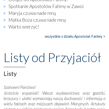
naocznie przekonaliśmy się, że wewnątrz Kościoła toczy
Spotkanie Apostołów Fatimy w Zawoi
się ogromna walka o kształt katolicyzmu i o serca
wierzących. Do czego to zmaganie może prowadzić,
Maryja czuwa nade mną
widzieliśmy w urokliwym, niewielkim mieście Obidos,
Matka Boża czuwa nade mną
gdzie w miejscu dawnego kościoła działa dzisiaj…
Warto wierzyć!
księgarnia.
wszystkie z działu Apostolat Fatimy >
Nasze pielgrzymkowe wyprawy, których celem były
wspaniałe klasztory w miasteczku Alcobaça czy w Batalhi,
przeniosły nas do czasów, gdy świątynie bez wątpienia
Listy od Przyjaciół
wznoszono na chwałę Bożą, na przykład – w podzięce za
Opatrznościową pomoc w wygranej bitwie o
niepodległość kraju. Zachwyt budziła potężna, a zarazem
misterna architektura tych monumentalnych dzieł,
Listy
wspaniałe zdobienia, dbałość ich twórców o detale,
połączenie talentów z wytrwałością i pracowitością
Szanowni Państwo!
budowniczych.
Jesteście wspaniali! Wasze wydawnictwa oraz gazetki,
broszury i ulotki wzmacniają naszą duchowość i informują o
Podążyliśmy też śladami fatimskich wizjonerów – Łucji
wielu faktach oraz miejscach objawień Maryjnych. Artykuły
dos Santos oraz świętych Hiacynty i Franciszka Marto.