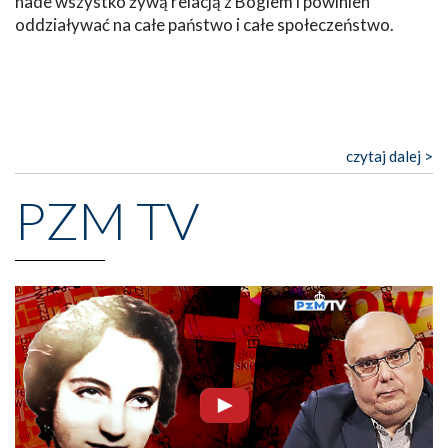
nade wszystko żywą relacją z Bogiem i powinien
oddziaływać na całe państwo i całe społeczeństwo.
czytaj dalej >
PZM TV