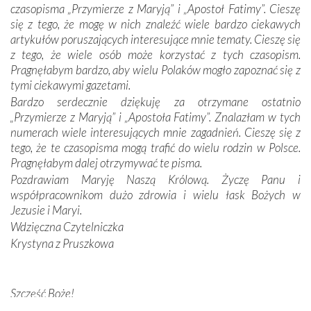
czasopisma „Przymierze z Maryją” i „Apostoł Fatimy”. Cieszę
Dzieje Portugalii to również historia wierności Bogu i
się z tego, że mogę w nich znaleźć wiele bardzo ciekawych
odstępstw, także w życiu władców. Trudne momenty w
artykułów poruszających interesujące mnie tematy. Cieszę się
wymiarze tak osobistym, jak i zbiorowym, przypominają o
z tego, że wiele osób może korzystać z tych czasopism.
konieczności ciągłego zabiegania o własną duszę i o łaskę
Pragnęłabym bardzo, aby wielu Polaków mogło zapoznać się z
Opatrzności. Wierność przynosi pomyślność –
tymi ciekawymi gazetami.
przynajmniej w życiu duchowym. Odstępstwo owocuje
Bardzo serdecznie dziękuję za otrzymane ostatnio
nieszczęściem i śmiercią. Te uniwersalne prawdy
„Przymierze z Maryją” i „Apostoła Fatimy”. Znalazłam w tych
przychodziły na myśl, gdy słuchaliśmy opowieści
numerach wiele interesujących mnie zagadnień. Cieszę się z
przewodników o portugalskich monarchach i wodzach,
tego, że te czasopisma mogą trafić do wielu rodzin w Polsce.
zwycięskich bitwach i nieszczęśliwych losach grzesznych
Pragnęłabym dalej otrzymywać te pisma.
kochanków.
Pozdrawiam Maryję Naszą Królową. Życzę Panu i
współpracownikom dużo zdrowia i wielu łask Bożych w
Byli tym razem pośród Apostołów Fatimy reprezentanci
Jezusie i Maryi.
każdego spośród żyjących pokoleń. Najmłodszy uczestnik
Wdzięczna Czytelniczka
liczył sobie 13 lat, zaś senior, pan Zdzisław – już 94.
–
Krystyna z Pruszkowa
Całe życie marzyłem, by tu przyjechać
– przyznał w
rozmowie.
Nasza pielgrzymka nie byłaby tak bogata w duchową treść
Szczęść Boże!
bez obecności duszpasterza – księdza Krzysztofa.
Bardzo dziękuję za przysyłanie mi „Przymierza z Maryją”. Jest