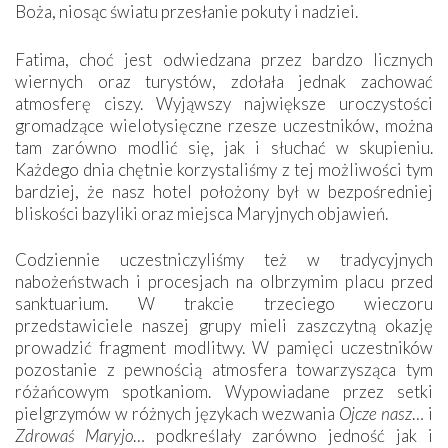
Boża, niosąc światu przesłanie pokuty i nadziei.
Fatima, choć jest odwiedzana przez bardzo licznych
wiernych oraz turystów, zdołała jednak zachować
atmosferę ciszy. Wyjąwszy największe uroczystości
gromadzące wielotysięczne rzesze uczestników, można
tam zarówno modlić się, jak i słuchać w skupieniu.
Każdego dnia chętnie korzystaliśmy z tej możliwości tym
bardziej, że nasz hotel położony był w bezpośredniej
bliskości bazyliki oraz miejsca Maryjnych objawień.
Codziennie uczestniczyliśmy też w tradycyjnych
nabożeństwach i procesjach na olbrzymim placu przed
sanktuarium. W trakcie trzeciego wieczoru
przedstawiciele naszej grupy mieli zaszczytną okazję
prowadzić fragment modlitwy. W pamięci uczestników
pozostanie z pewnością atmosfera towarzysząca tym
różańcowym spotkaniom. Wypowiadane przez setki
pielgrzymów w różnych językach wezwania
Ojcze nasz
… i
Zdrowaś Maryjo
… podkreślały zarówno jedność jak i