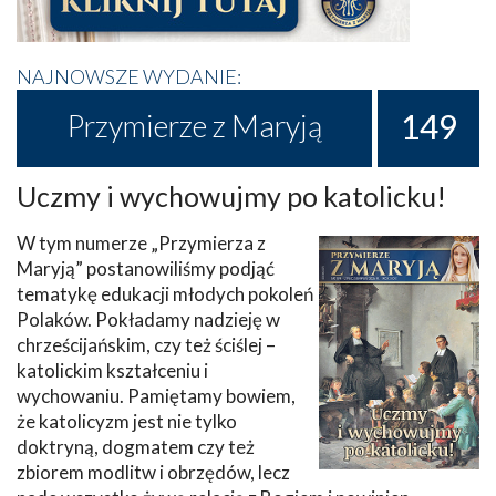
NAJNOWSZE WYDANIE:
149
Przymierze z Maryją
Uczmy i wychowujmy po katolicku!
W tym numerze „Przymierza z
Maryją” postanowiliśmy podjąć
tematykę edukacji młodych pokoleń
Polaków. Pokładamy nadzieję w
chrześcijańskim, czy też ściślej –
katolickim kształceniu i
wychowaniu. Pamiętamy bowiem,
że katolicyzm jest nie tylko
doktryną, dogmatem czy też
zbiorem modlitw i obrzędów, lecz