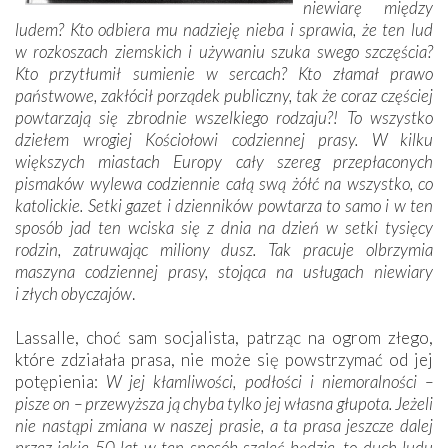
niewiarę między
ludem? Kto odbiera mu nadzieję nieba i sprawia, że ten lud
w rozkoszach ziemskich i używaniu szuka swego szczęścia?
Kto przytłumił sumienie w sercach? Kto złamał prawo
państwowe, zakłócił porządek publiczny, tak że coraz częściej
powtarzają się zbrodnie wszelkiego rodzaju?! To wszystko
dziełem wrogiej Kościołowi codziennej prasy. W kilku
większych miastach Europy cały szereg przepłaconych
pismaków wylewa codziennie całą swą żółć na wszystko, co
katolickie. Setki gazet i dzienników powtarza to samo i w ten
sposób jad ten wciska się z dnia na dzień w setki tysięcy
rodzin, zatruwając miliony dusz. Tak pracuje olbrzymia
maszyna codziennej prasy, stojąca na usługach niewiary
i złych obyczajów
.
Lassalle, choć sam socjalista, patrząc na ogrom złego,
które zdziałała prasa, nie może się powstrzymać od jej
potępienia:
W jej kłamliwości, podłości i niemoralności –
pisze on – przewyższa ją chyba tylko jej własna głupota. Jeżeli
nie nastąpi zmiana w naszej prasie, a ta prasa jeszcze dalej
przez jakie 50 lat w ten sposób szaleć będzie, to duch ludu