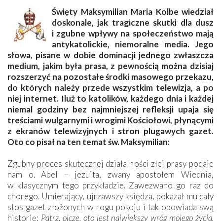
Święty Maksymilian Maria Kolbe wiedział
doskonale, jak tragiczne skutki dla dusz
i zgubne wpływy na społeczeństwo mają
antykatolickie, niemoralne media. Jego
słowa, pisane w dobie dominacji jednego zwłaszcza
medium, jakim była prasa, z pewnością można dzisiaj
rozszerzyć na pozostałe środki masowego przekazu,
do których należy przede wszystkim telewizja, a po
niej internet. Iluż to katolików, każdego dnia i każdej
niemal godziny bez najmniejszej refleksji upaja się
treściami wulgarnymi i wrogimi Kościołowi, płynącymi
z ekranów telewizyjnych i stron plugawych gazet.
Oto co pisał na ten temat św. Maksymilian:
Zgubny proces skutecznej działalności złej prasy podaje
nam o. Abel – jezuita, zwany apostołem Wiednia,
w klasycznym tego przykładzie. Zawezwano go raz do
chorego. Umierający, ujrzawszy księdza, pokazał mu cały
stos gazet złożonych w rogu pokoju i tak opowiada swą
historię:
Patrz, ojcze, oto jest największy wróg mojego życia.