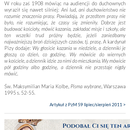
W roku zaś 1908 mówiąc na audiencji do duchownych
wyraził się nawet silniej:
Ani lud, ani duchowieństwo nie
rozumie znaczenia prasy. Powiadają, że przedtem prasy nie
było, nie rozumiejąc, że czasy się zmieniły. Dobrze jest
budować kościoły, mówić kazania, zakładać misje i szkoły, ale
ten wszelki trud próżny będzie, jeżeli zaniedbamy
najważniejszą broń dzisiejszych czasów, tj. prasę
. A kardynał
Pizy dodaje:
Wy głosicie kazania w niedziele, a dzienniki je
głoszą co dzień, co godzinę. Wy mówicie do wiernych
w kościele, a dziennik idzie za nimi do mieszkania. Wy mówicie
pół godziny albo godzinę, a dziennik nie przestaje nigdy
mówić
.
Św. Maksymilian Maria Kolbe,
Pisma wybrane
, Warszawa
1995 s. 52-55.
Artykuł z PzM 59 lipiec/sierpień 2011 >