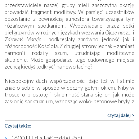
przedstawiciele naszej grupy mieli zaszczytną okazję
prowadzić fragment modlitwy. W pamięci uczestników
pozostanie z pewnością atmosfera towarzysząca tym
różańcowym spotkaniom. Wypowiadane przez setki
pielgrzymów w różnych językach wezwania
Ojcze nasz
… i
Zdrowaś Maryjo
… podkreślały zarówno jedność jak i
różnorodność Kościoła. Z drugiej strony jednak – zamiast
harmonii rodziły szum, utrudniając modlitewne
skupienie. Może gospodarze tego cudownego miejsca
zechcą kiedyś „odkryć” na nowo łacinę?
Niespokojny duch współczesności daje też w Fatimie
znać o sobie w sposób widoczny gołym okiem. Niby w
trosce o prostotę i skromność stara się on jak może
zasłonić sanktuarium, wznosząc wokół betonowe bryły, z
których niektóre nawet zostały poświęcone jako miejsca
katolickiego kultu. Tylko co wspólnego z żywą,
czytaj dalej >
autentyczną wiarą mogą mieć płaskie, szare bunkry albo
Czytaj także:
kaplice, w których Tabernakulum przypomina bardziej
skrzynkę na narzędzia? Albo co powiedzieć o ustawionym
1600 lilii dla Fatimskiej Pani