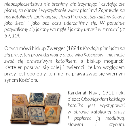
niebezpieczeństwu nie bronimy, ale trzymając i czytając złe
pisma, za obrazę i wyszydzanie wiary płacimy! Zaprawdę na
nas katolikach spełniają się słowa Proroka: „Szukaliśmy ściany
jako ślepi i jako bez oczu uderzaliśmy się. W południe
potykaliśmy się jakoby we mgle i jakoby umarli w zmroku” (Iz
59, 10)
.
O tych mówi biskup Zwerger (1884):
Kto daje pieniądze na
złą prasę, ten prowadzi wojnę przeciwko Kościołowi i nie może
zwać się prawdziwym katolikiem
, a biskup moguncki
Ketteler posuwa się dalej i twierdzi, że kto względem
prasy jest obojętny, ten nie ma prawa zwać się wiernym
synem Kościoła.
Kardynał Nagl, 1911 rok,
pisze:
Obowiązkiem każdego
katolika jest występować
w obronie katolickiej prasy
i popierać ją modlitwą,
słowem i czynem
.