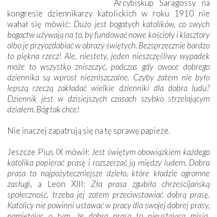
Arcybiskup Saragossy na
kongresie dziennikarzy katolickich w roku 1910 nie
wahał się mówić:
Dużo jest bogatych katolików, co swych
bogactw używają na to, by fundować nowe kościoły i klasztory
albo je przyozdabiać w obrazy świętych. Bezsprzecznie bardzo
to piękna rzecz! Ale, niestety, jeden nieszczęśliwy wypadek
może to wszystko zniszczyć, podczas gdy owoce dobrego
dziennika są wprost niezniszczalne. Czyby zatem nie było
lepszą rzeczą zakładać wielkie dzienniki dla dobra ludu?
Dziennik jest w dzisiejszych czasach szybko strzelającym
działem. Bóg tak chce!
Nie inaczej zapatrują się na tę sprawę papieże.
Jeszcze Pius IX mówił:
Jest świętym obowiązkiem każdego
katolika popierać prasę i rozszerzać ją między ludem. Dobra
prasa to najpożyteczniejsze dzieło, które kładzie ogromne
zasługi
, a Leon XIII:
Zła prasa zgubiła chrześcijańską
społeczność, trzeba jej zatem przeciwstawiać dobrą prasę.
Katolicy nie powinni ustawać w pracy dla swojej dobrej prasy,
pamiętając o tym, że dobra prasa to nieustająca misja
,