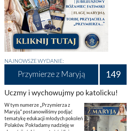
NAJNOWSZE WYDANIE:
149
Przymierze z Maryją
Uczmy i wychowujmy po katolicku!
W tym numerze „Przymierza z
Maryją” postanowiliśmy podjąć
tematykę edukacji młodych pokoleń
Polaków. Pokładamy nadzieję w