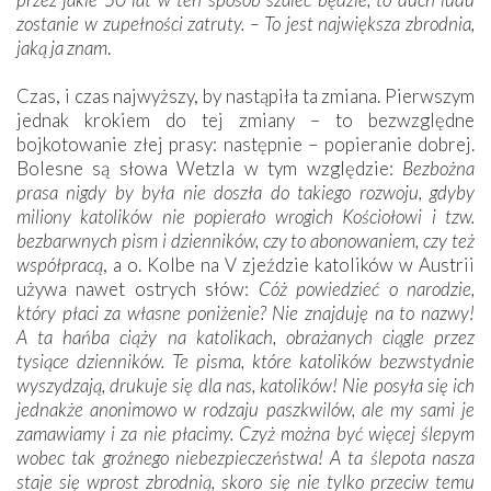
zostanie w zupełności zatruty. – To jest największa zbrodnia,
jaką ja znam
.
Czas, i czas najwyższy, by nastąpiła ta zmiana. Pierwszym
jednak krokiem do tej zmiany – to bezwzględne
bojkotowanie złej prasy: następnie – popieranie dobrej.
Bolesne są słowa Wetzla w tym względzie:
Bezbożna
prasa nigdy by była nie doszła do takiego rozwoju, gdyby
miliony katolików nie popierało wrogich Kościołowi i tzw.
bezbarwnych pism i dzienników, czy to abonowaniem, czy też
współpracą
, a o. Kolbe na V zjeździe katolików w Austrii
używa nawet ostrych słów:
Cóż powiedzieć o narodzie,
który płaci za własne poniżenie? Nie znajduję na to nazwy!
A ta hańba ciąży na katolikach, obrażanych ciągle przez
tysiące dzienników. Te pisma, które katolików bezwstydnie
wyszydzają, drukuje się dla nas, katolików! Nie posyła się ich
jednakże anonimowo w rodzaju paszkwilów, ale my sami je
zamawiamy i za nie płacimy. Czyż można być więcej ślepym
wobec tak groźnego niebezpieczeństwa! A ta ślepota nasza
staje się wprost zbrodnią, skoro się nie tylko przeciw temu