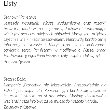
wspaniałe zdobienia, dbałość ich twórców o detale,
Listy
połączenie talentów z wytrwałością i pracowitością
budowniczych.
Szanowni Państwo!
Jesteście wspaniali! Wasze wydawnictwa oraz gazetki,
Podążyliśmy też śladami fatimskich wizjonerów – Łucji
broszury i ulotki wzmacniają naszą duchowość i informują o
dos Santos oraz świętych Hiacynty i Franciszka Marto.
wielu faktach oraz miejscach objawień Maryjnych. Artykuły
Modliliśmy się przy ich grobach. Odprawiliśmy Drogę
czytam z wielkim zainteresowaniem. Naprawdę bardzo cenię
Krzyżową w ich rodzinnych stronach, odwiedziliśmy
informacje o Jezusie i Maryi, które w nieskończoność
domy, w których żyli.
otwierają serca. Pamiętamy w modlitwie o Waszej pracy.
Pozdrawiam gorąco Pana Prezesa i cały zespół redakcyjny!
W miejscu objawień Matki Bożej zapaliliśmy świece
Anna ze Zgierza
przywiezione wraz z intencjami powierzonymi nam przez
Darczyńców w ramach akcji „Twoje światło w Fatimie”.
Podczas tej kilkudniowej wyprawy na każdym kroku
spotykaliśmy się z serdeczną otwartością
Szczęść Boże!
Portugalczyków. Podziwialiśmy ich ludową sztukę i
Kampania „Proroctwa nie lekceważcie. Przepowiednie dla
zwyczaje. Mimo że nasze kraje są od siebie bardzo
Polski” jest wspaniała. Popieram ją i bardzo się cieszę, że
oddalone, w żaden sposób nie czuliśmy się obco.
jesteście i stoicie na straży wiary. Musimy dziękować i
Sprawiła to oczywiście sama Matka Boża, ale też
wspierać naszą Królową za Jej miłość do naszego Narodu.
kulturowa bliskość biorąca swój początek w naszej
Zbigniew z Katowic