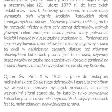
a przemawiając (21 lutego 1879 r.) do katolickich
redaktorów mówił:
Jesteśmy przekonani, że nasze czasy
wymagają tych właśnie środków (katolickich pism)
i energicznych obrońców… Mężowie przewrotu silili się na to,
by rozrzucić między ludem cały szereg dzienników, których
głównym celem zaczepiać zasady prawd wiary, potwarzać
Kościół i wpajać w dusze zgubne przekonania… Ponieważ zaś
sposób wydawania dzienników jest uznany za główny środek
tej akcji w dzisiejszych czasach, dlatego też głównym
obowiązkiem katolickich pisarzy jest ten środek, używany
przez wrogów na zgubę społeczeństwa i Kościoła, zamienić na
środek zbawczy dla ludu i wyzyskać na cele obrony Kościoła
.
Ojciec Św. Pius X w 1905 r. pisze do biskupów
meksykańskich:
Co się tyczy dzienników i gazet, to chciałbym
raz wszystkich trzeźwo myślących przekonać, że należy
wszystkimi siłami starać się, by katolicy tylko prawdziwie
katolickie pisma i dzienniki trzymali. W dzisiejszych czasach
jest to, moim zdaniem, najważniejsza sprawa
.