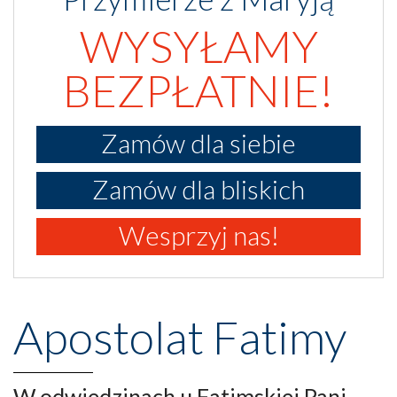
WYSYŁAMY
BEZPŁATNIE!
Zamów dla siebie
Zamów dla bliskich
Wesprzyj nas!
Apostolat Fatimy
W odwiedzinach u Fatimskiej Pani