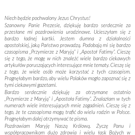
wspólnej wierze. Podczas wyjazdów do historycznych
miejsc, które znalazły się na trasie naszej pielgrzymki,
mieliśmy okazję przekonać się, że Maryja swoją opieką
Niech będzie pochwalony Jezus Chrystus!
otacza nie tylko nasz naród, lecz wszystkie nacje, które
Szanowny Panie Prezesie, dziękuję bardzo serdecznie za
się Jej ufnie oddają, a także każdą osobę, która zawierza
przesłane mi pozdrowienia urodzinowe. Ucieszyłam się z
Jej siebie oraz swych bliskich.
bardzo ładnej kartki. Jestem dumna z działalności
apostolskiej, jaką Państwo prowadzą. Podobają mi się bardzo
Dzieje Portugalii to również historia wierności Bogu i
czasopisma „Przymierze z Maryją” i „Apostoł Fatimy”. Cieszę
odstępstw, także w życiu władców. Trudne momenty w
się z tego, że mogę w nich znaleźć wiele bardzo ciekawych
wymiarze tak osobistym, jak i zbiorowym, przypominają o
artykułów poruszających interesujące mnie tematy. Cieszę się
konieczności ciągłego zabiegania o własną duszę i o łaskę
z tego, że wiele osób może korzystać z tych czasopism.
Opatrzności. Wierność przynosi pomyślność –
Pragnęłabym bardzo, aby wielu Polaków mogło zapoznać się z
przynajmniej w życiu duchowym. Odstępstwo owocuje
tymi ciekawymi gazetami.
nieszczęściem i śmiercią. Te uniwersalne prawdy
Bardzo serdecznie dziękuję za otrzymane ostatnio
przychodziły na myśl, gdy słuchaliśmy opowieści
„Przymierze z Maryją” i „Apostoła Fatimy”. Znalazłam w tych
przewodników o portugalskich monarchach i wodzach,
numerach wiele interesujących mnie zagadnień. Cieszę się z
zwycięskich bitwach i nieszczęśliwych losach grzesznych
tego, że te czasopisma mogą trafić do wielu rodzin w Polsce.
kochanków.
Pragnęłabym dalej otrzymywać te pisma.
Pozdrawiam Maryję Naszą Królową. Życzę Panu i
Byli tym razem pośród Apostołów Fatimy reprezentanci
współpracownikom dużo zdrowia i wielu łask Bożych w