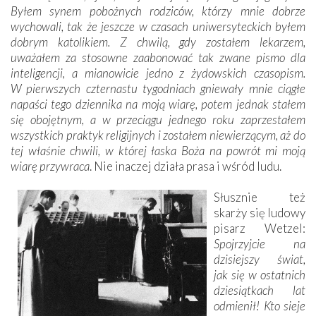
Byłem synem pobożnych rodziców, którzy mnie dobrze
wychowali, tak że jeszcze w czasach uniwersyteckich byłem
dobrym katolikiem. Z chwilą, gdy zostałem lekarzem,
uważałem za stosowne zaabonować tak zwane pismo dla
inteligencji, a mianowicie jedno z żydowskich czasopism.
W pierwszych czternastu tygodniach gniewały mnie ciągłe
napaści tego dziennika na moją wiarę, potem jednak stałem
się obojętnym, a w przeciągu jednego roku zaprzestałem
wszystkich praktyk religijnych i zostałem niewierzącym, aż do
tej właśnie chwili, w której łaska Boża na powrót mi moją
wiarę przywraca
. Nie inaczej działa prasa i wśród ludu.
Słusznie też
skarży się ludowy
pisarz Wetzel:
Spojrzyjcie na
dzisiejszy świat,
jak się w ostatnich
dziesiątkach lat
odmienił! Kto sieje