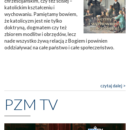
chrześcijańskim, czy też ściślej –
katolickim kształceniu i
wychowaniu. Pamiętamy bowiem,
że katolicyzm jest nie tylko
doktryną, dogmatem czy też
zbiorem modlitw i obrzędów, lecz
nade wszystko żywą relacją z Bogiem i powinien
oddziaływać na całe państwo i całe społeczeństwo.
czytaj dalej >
PZM TV