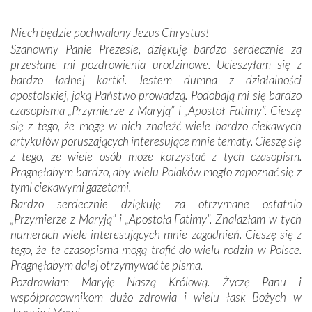
miejsc, które znalazły się na trasie naszej pielgrzymki,
mieliśmy okazję przekonać się, że Maryja swoją opieką
Niech będzie pochwalony Jezus Chrystus!
otacza nie tylko nasz naród, lecz wszystkie nacje, które
Szanowny Panie Prezesie, dziękuję bardzo serdecznie za
się Jej ufnie oddają, a także każdą osobę, która zawierza
przesłane mi pozdrowienia urodzinowe. Ucieszyłam się z
Jej siebie oraz swych bliskich.
bardzo ładnej kartki. Jestem dumna z działalności
apostolskiej, jaką Państwo prowadzą. Podobają mi się bardzo
Dzieje Portugalii to również historia wierności Bogu i
czasopisma „Przymierze z Maryją” i „Apostoł Fatimy”. Cieszę
odstępstw, także w życiu władców. Trudne momenty w
się z tego, że mogę w nich znaleźć wiele bardzo ciekawych
wymiarze tak osobistym, jak i zbiorowym, przypominają o
artykułów poruszających interesujące mnie tematy. Cieszę się
konieczności ciągłego zabiegania o własną duszę i o łaskę
z tego, że wiele osób może korzystać z tych czasopism.
Opatrzności. Wierność przynosi pomyślność –
Pragnęłabym bardzo, aby wielu Polaków mogło zapoznać się z
przynajmniej w życiu duchowym. Odstępstwo owocuje
tymi ciekawymi gazetami.
nieszczęściem i śmiercią. Te uniwersalne prawdy
Bardzo serdecznie dziękuję za otrzymane ostatnio
przychodziły na myśl, gdy słuchaliśmy opowieści
„Przymierze z Maryją” i „Apostoła Fatimy”. Znalazłam w tych
przewodników o portugalskich monarchach i wodzach,
numerach wiele interesujących mnie zagadnień. Cieszę się z
zwycięskich bitwach i nieszczęśliwych losach grzesznych
tego, że te czasopisma mogą trafić do wielu rodzin w Polsce.
kochanków.
Pragnęłabym dalej otrzymywać te pisma.
Pozdrawiam Maryję Naszą Królową. Życzę Panu i
Byli tym razem pośród Apostołów Fatimy reprezentanci
współpracownikom dużo zdrowia i wielu łask Bożych w
każdego spośród żyjących pokoleń. Najmłodszy uczestnik