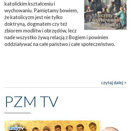
katolickim kształceniu i
wychowaniu. Pamiętamy bowiem,
że katolicyzm jest nie tylko
doktryną, dogmatem czy też
zbiorem modlitw i obrzędów, lecz
nade wszystko żywą relacją z Bogiem i powinien
oddziaływać na całe państwo i całe społeczeństwo.
czytaj dalej >
PZM TV