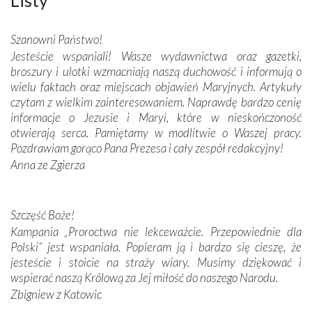
połączenie talentów z wytrwałością i pracowitością
budowniczych.
Szanowni Państwo!
Jesteście wspaniali! Wasze wydawnictwa oraz gazetki,
Podążyliśmy też śladami fatimskich wizjonerów – Łucji
broszury i ulotki wzmacniają naszą duchowość i informują o
dos Santos oraz świętych Hiacynty i Franciszka Marto.
wielu faktach oraz miejscach objawień Maryjnych. Artykuły
Modliliśmy się przy ich grobach. Odprawiliśmy Drogę
czytam z wielkim zainteresowaniem. Naprawdę bardzo cenię
Krzyżową w ich rodzinnych stronach, odwiedziliśmy
informacje o Jezusie i Maryi, które w nieskończoność
domy, w których żyli.
otwierają serca. Pamiętamy w modlitwie o Waszej pracy.
Pozdrawiam gorąco Pana Prezesa i cały zespół redakcyjny!
W miejscu objawień Matki Bożej zapaliliśmy świece
Anna ze Zgierza
przywiezione wraz z intencjami powierzonymi nam przez
Darczyńców w ramach akcji „Twoje światło w Fatimie”.
Podczas tej kilkudniowej wyprawy na każdym kroku
spotykaliśmy się z serdeczną otwartością
Szczęść Boże!
Portugalczyków. Podziwialiśmy ich ludową sztukę i
Kampania „Proroctwa nie lekceważcie. Przepowiednie dla
zwyczaje. Mimo że nasze kraje są od siebie bardzo
Polski” jest wspaniała. Popieram ją i bardzo się cieszę, że
oddalone, w żaden sposób nie czuliśmy się obco.
jesteście i stoicie na straży wiary. Musimy dziękować i
Sprawiła to oczywiście sama Matka Boża, ale też
wspierać naszą Królową za Jej miłość do naszego Narodu.
kulturowa bliskość biorąca swój początek w naszej
Zbigniew z Katowic
wspólnej wierze. Podczas wyjazdów do historycznych