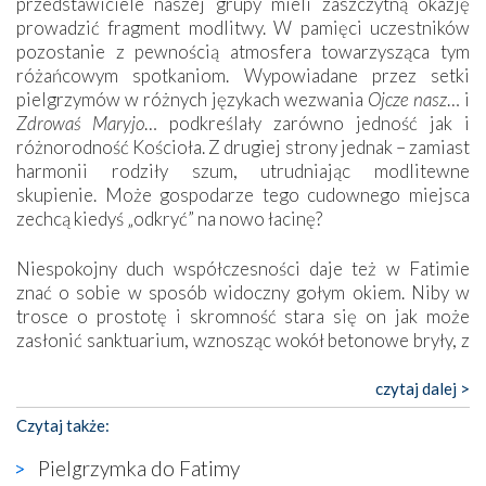
przedstawiciele naszej grupy mieli zaszczytną okazję
prowadzić fragment modlitwy. W pamięci uczestników
pozostanie z pewnością atmosfera towarzysząca tym
różańcowym spotkaniom. Wypowiadane przez setki
pielgrzymów w różnych językach wezwania
Ojcze nasz
… i
Zdrowaś Maryjo
… podkreślały zarówno jedność jak i
różnorodność Kościoła. Z drugiej strony jednak – zamiast
harmonii rodziły szum, utrudniając modlitewne
skupienie. Może gospodarze tego cudownego miejsca
zechcą kiedyś „odkryć” na nowo łacinę?
Niespokojny duch współczesności daje też w Fatimie
znać o sobie w sposób widoczny gołym okiem. Niby w
trosce o prostotę i skromność stara się on jak może
zasłonić sanktuarium, wznosząc wokół betonowe bryły, z
których niektóre nawet zostały poświęcone jako miejsca
katolickiego kultu. Tylko co wspólnego z żywą,
czytaj dalej >
autentyczną wiarą mogą mieć płaskie, szare bunkry albo
Czytaj także:
kaplice, w których Tabernakulum przypomina bardziej
skrzynkę na narzędzia? Albo co powiedzieć o ustawionym
Pielgrzymka do Fatimy
tuż przy nowej bazylice wielkim krzyżu, na którym