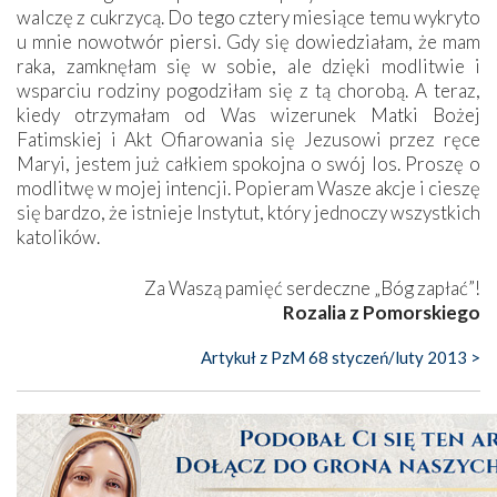
walczę z cukrzycą. Do tego cztery miesiące temu wykryto
u mnie nowotwór piersi. Gdy się dowiedziałam, że mam
raka, zamknęłam się w sobie, ale dzięki modlitwie i
wsparciu rodziny pogodziłam się z tą chorobą. A teraz,
kiedy otrzymałam od Was wizerunek Matki Bożej
Fatimskiej i Akt Ofiarowania się Jezusowi przez ręce
Maryi, jestem już całkiem spokojna o swój los. Proszę o
modlitwę w mojej intencji. Popieram Wasze akcje i cieszę
się bardzo, że istnieje Instytut, który jednoczy wszystkich
katolików.
Za Waszą pamięć serdeczne „Bóg zapłać”!
Rozalia z Pomorskiego
Artykuł z PzM 68 styczeń/luty 2013 >