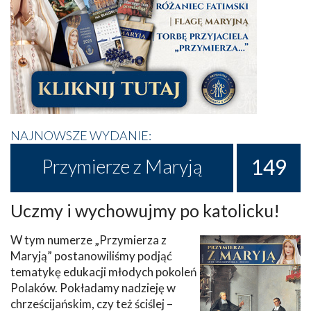
NAJNOWSZE WYDANIE:
149
Przymierze z Maryją
Uczmy i wychowujmy po katolicku!
W tym numerze „Przymierza z
Maryją” postanowiliśmy podjąć
tematykę edukacji młodych pokoleń
Polaków. Pokładamy nadzieję w
chrześcijańskim, czy też ściślej –