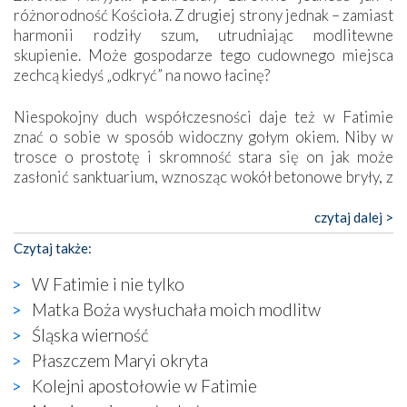
różnorodność Kościoła. Z drugiej strony jednak – zamiast
harmonii rodziły szum, utrudniając modlitewne
skupienie. Może gospodarze tego cudownego miejsca
zechcą kiedyś „odkryć” na nowo łacinę?
Niespokojny duch współczesności daje też w Fatimie
znać o sobie w sposób widoczny gołym okiem. Niby w
trosce o prostotę i skromność stara się on jak może
zasłonić sanktuarium, wznosząc wokół betonowe bryły, z
których niektóre nawet zostały poświęcone jako miejsca
katolickiego kultu. Tylko co wspólnego z żywą,
czytaj dalej >
autentyczną wiarą mogą mieć płaskie, szare bunkry albo
Czytaj także:
kaplice, w których Tabernakulum przypomina bardziej
skrzynkę na narzędzia? Albo co powiedzieć o ustawionym
W Fatimie i nie tylko
tuż przy nowej bazylice wielkim krzyżu, na którym
Matka Boża wysłuchała moich modlitw
zamiast Chrystusa umieszczono dziwaczną postać jakby
Śląska wierność
wyjętą ze starożytnych hieroglifów? W kulturowym
kontekście naszych czasów to raczej karykatura niż godny
Płaszczem Maryi okryta
wizerunek Zbawiciela…
Kolejni apostołowie w Fatimie
Zatem nawet w bezpośrednim otoczeniu sanktuarium