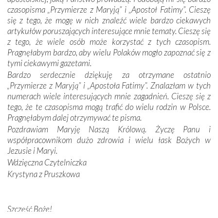
czasopisma „Przymierze z Maryją” i „Apostoł Fatimy”. Cieszę
Dzieje Portugalii to również historia wierności Bogu i
się z tego, że mogę w nich znaleźć wiele bardzo ciekawych
odstępstw, także w życiu władców. Trudne momenty w
artykułów poruszających interesujące mnie tematy. Cieszę się
wymiarze tak osobistym, jak i zbiorowym, przypominają o
z tego, że wiele osób może korzystać z tych czasopism.
konieczności ciągłego zabiegania o własną duszę i o łaskę
Pragnęłabym bardzo, aby wielu Polaków mogło zapoznać się z
Opatrzności. Wierność przynosi pomyślność –
tymi ciekawymi gazetami.
przynajmniej w życiu duchowym. Odstępstwo owocuje
Bardzo serdecznie dziękuję za otrzymane ostatnio
nieszczęściem i śmiercią. Te uniwersalne prawdy
„Przymierze z Maryją” i „Apostoła Fatimy”. Znalazłam w tych
przychodziły na myśl, gdy słuchaliśmy opowieści
numerach wiele interesujących mnie zagadnień. Cieszę się z
przewodników o portugalskich monarchach i wodzach,
tego, że te czasopisma mogą trafić do wielu rodzin w Polsce.
zwycięskich bitwach i nieszczęśliwych losach grzesznych
Pragnęłabym dalej otrzymywać te pisma.
kochanków.
Pozdrawiam Maryję Naszą Królową. Życzę Panu i
współpracownikom dużo zdrowia i wielu łask Bożych w
Byli tym razem pośród Apostołów Fatimy reprezentanci
Jezusie i Maryi.
każdego spośród żyjących pokoleń. Najmłodszy uczestnik
Wdzięczna Czytelniczka
liczył sobie 13 lat, zaś senior, pan Zdzisław – już 94.
–
Krystyna z Pruszkowa
Całe życie marzyłem, by tu przyjechać
– przyznał w
rozmowie.
Nasza pielgrzymka nie byłaby tak bogata w duchową treść
Szczęść Boże!