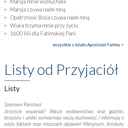
Maryja mnie wysłuchała
naocznie przekonaliśmy się, że wewnątrz Kościoła toczy
Maryja czuwa nade mną
się ogromna walka o kształt katolicyzmu i o serca
wierzących. Do czego to zmaganie może prowadzić,
Opatrzność Boża czuwa nade mną
widzieliśmy w urokliwym, niewielkim mieście Obidos,
Wiara trzyma mnie przy życiu
gdzie w miejscu dawnego kościoła działa dzisiaj…
1600 lilii dla Fatimskiej Pani
księgarnia.
wszystkie z działu Apostolat Fatimy >
Nasze pielgrzymkowe wyprawy, których celem były
wspaniałe klasztory w miasteczku Alcobaça czy w Batalhi,
przeniosły nas do czasów, gdy świątynie bez wątpienia
Listy od Przyjaciół
wznoszono na chwałę Bożą, na przykład – w podzięce za
Opatrznościową pomoc w wygranej bitwie o
niepodległość kraju. Zachwyt budziła potężna, a zarazem
misterna architektura tych monumentalnych dzieł,
Listy
wspaniałe zdobienia, dbałość ich twórców o detale,
połączenie talentów z wytrwałością i pracowitością
Szanowni Państwo!
budowniczych.
Jesteście wspaniali! Wasze wydawnictwa oraz gazetki,
broszury i ulotki wzmacniają naszą duchowość i informują o
Podążyliśmy też śladami fatimskich wizjonerów – Łucji
wielu faktach oraz miejscach objawień Maryjnych. Artykuły
dos Santos oraz świętych Hiacynty i Franciszka Marto.