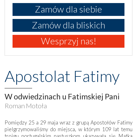
Zamów dla siebie
Zamów dla bliskich
Wesprzyj nas!
Apostolat Fatimy
W odwiedzinach u Fatimskiej Pani
Roman Motoła
Pomiędzy 25 a 29 maja wraz z grupą Apostołów Fatimy
pielgrzymowaliśmy do miejsca, w którym 109 lat temu
trojgu portugalskim pastuszkom ukazywała się Matka