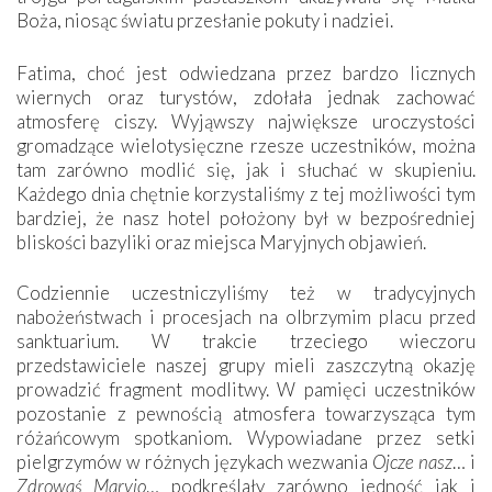
Boża, niosąc światu przesłanie pokuty i nadziei.
Fatima, choć jest odwiedzana przez bardzo licznych
wiernych oraz turystów, zdołała jednak zachować
atmosferę ciszy. Wyjąwszy największe uroczystości
gromadzące wielotysięczne rzesze uczestników, można
tam zarówno modlić się, jak i słuchać w skupieniu.
Każdego dnia chętnie korzystaliśmy z tej możliwości tym
bardziej, że nasz hotel położony był w bezpośredniej
bliskości bazyliki oraz miejsca Maryjnych objawień.
Codziennie uczestniczyliśmy też w tradycyjnych
nabożeństwach i procesjach na olbrzymim placu przed
sanktuarium. W trakcie trzeciego wieczoru
przedstawiciele naszej grupy mieli zaszczytną okazję
prowadzić fragment modlitwy. W pamięci uczestników
pozostanie z pewnością atmosfera towarzysząca tym
różańcowym spotkaniom. Wypowiadane przez setki
pielgrzymów w różnych językach wezwania
Ojcze nasz
… i
Zdrowaś Maryjo
… podkreślały zarówno jedność jak i