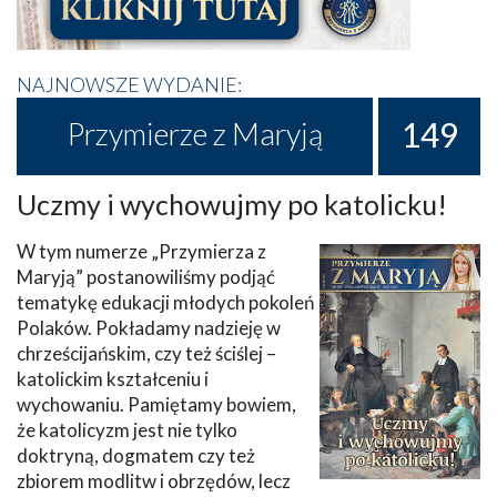
NAJNOWSZE WYDANIE:
149
Przymierze z Maryją
Uczmy i wychowujmy po katolicku!
W tym numerze „Przymierza z
Maryją” postanowiliśmy podjąć
tematykę edukacji młodych pokoleń
Polaków. Pokładamy nadzieję w
chrześcijańskim, czy też ściślej –
katolickim kształceniu i
wychowaniu. Pamiętamy bowiem,
że katolicyzm jest nie tylko
doktryną, dogmatem czy też
zbiorem modlitw i obrzędów, lecz