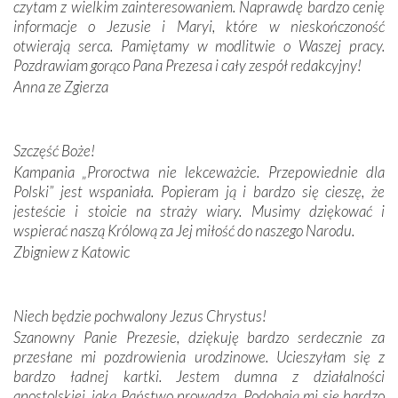
czytam z wielkim zainteresowaniem. Naprawdę bardzo cenię
Modliliśmy się przy ich grobach. Odprawiliśmy Drogę
informacje o Jezusie i Maryi, które w nieskończoność
Krzyżową w ich rodzinnych stronach, odwiedziliśmy
otwierają serca. Pamiętamy w modlitwie o Waszej pracy.
domy, w których żyli.
Pozdrawiam gorąco Pana Prezesa i cały zespół redakcyjny!
Anna ze Zgierza
W miejscu objawień Matki Bożej zapaliliśmy świece
przywiezione wraz z intencjami powierzonymi nam przez
Darczyńców w ramach akcji „Twoje światło w Fatimie”.
Podczas tej kilkudniowej wyprawy na każdym kroku
Szczęść Boże!
spotykaliśmy się z serdeczną otwartością
Kampania „Proroctwa nie lekceważcie. Przepowiednie dla
Portugalczyków. Podziwialiśmy ich ludową sztukę i
Polski” jest wspaniała. Popieram ją i bardzo się cieszę, że
zwyczaje. Mimo że nasze kraje są od siebie bardzo
jesteście i stoicie na straży wiary. Musimy dziękować i
oddalone, w żaden sposób nie czuliśmy się obco.
wspierać naszą Królową za Jej miłość do naszego Narodu.
Sprawiła to oczywiście sama Matka Boża, ale też
Zbigniew z Katowic
kulturowa bliskość biorąca swój początek w naszej
wspólnej wierze. Podczas wyjazdów do historycznych
miejsc, które znalazły się na trasie naszej pielgrzymki,
Niech będzie pochwalony Jezus Chrystus!
mieliśmy okazję przekonać się, że Maryja swoją opieką
Szanowny Panie Prezesie, dziękuję bardzo serdecznie za
otacza nie tylko nasz naród, lecz wszystkie nacje, które
przesłane mi pozdrowienia urodzinowe. Ucieszyłam się z
się Jej ufnie oddają, a także każdą osobę, która zawierza
bardzo ładnej kartki. Jestem dumna z działalności
Jej siebie oraz swych bliskich.
apostolskiej, jaką Państwo prowadzą. Podobają mi się bardzo