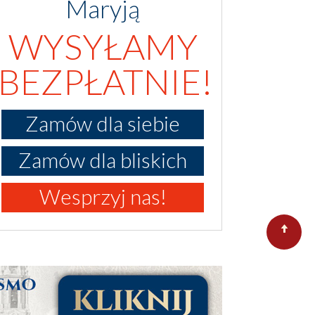
Maryją
WYSYŁAMY
BEZPŁATNIE!
Zamów dla siebie
Zamów dla bliskich
Wesprzyj nas!