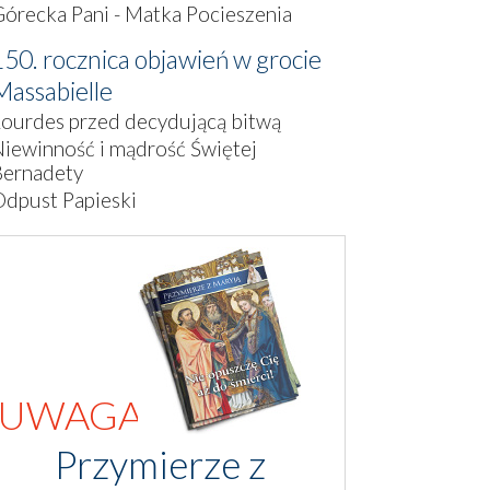
órecka Pani - Matka Pocieszenia
150. rocznica objawień w grocie
Massabielle
ourdes przed decydującą bitwą
iewinność i mądrość Świętej
Bernadety
dpust Papieski
UWAGA!
Przymierze z