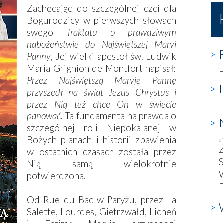
Zachęcając do szczególnej czci dla
Bogurodzicy w pierwszych słowach
swego
Traktatu o prawdziwym
nabożeństwie do Najświętszej Maryi
Panny
, Jej wielki apostoł św. Ludwik
Maria Grignion de Montfort napisał:
Przez Najświętszą Maryję Pannę
przyszedł na świat Jezus Chrystus i
L
przez Nią też chce On w świecie
panować.
Ta fundamentalna prawda o
szczególnej roli Niepokalanej w
„
Bożych planach i historii zbawienia
w ostatnich czasach została przez
S
Nią samą wielokrotnie
W
potwierdzona.
D
Od Rue du Bac w Paryżu, przez La
Salette, Lourdes, Gietrzwałd, Licheń
D