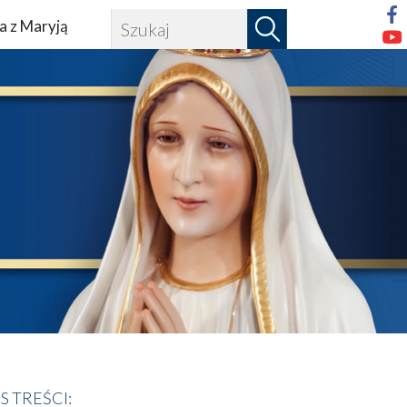
a z Maryją
IS TREŚCI: