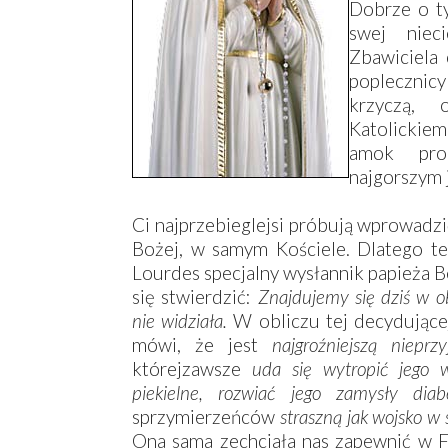
Dobrze o ty
swej nieci
Zbawiciela 
popleczni
krzyczą, 
Katolickie
amok prom
najgorszym 
Ci najprzebieglejsi próbują wprowadz
Bożej, w samym Kościele. Dlatego t
Lourdes specjalny wysłannik papieża Be
się stwierdzić:
Znajdujemy się dziś w obl
nie widziała.
W obliczu tej decydującej
mówi, że jest
najgroźniejszą nieprz
którejzawsze
uda się wytropić jego w
piekielne, rozwiać jego zamysły diab
sprzymierzeńców
straszną jak wojsko w
Ona sama zechciała nas zapewnić w F