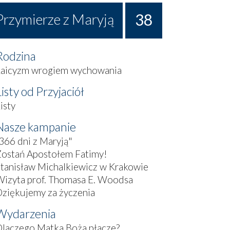
38
Przymierze z Maryją
Rodzina
Laicyzm wrogiem wychowania
Listy od Przyjaciół
isty
Nasze kampanie
366 dni z Maryją"
Zostań Apostołem Fatimy!
tanisław Michalkiewicz w Krakowie
izyta prof. Thomasa E. Woodsa
ziękujemy za życzenia
Wydarzenia
laczego Matka Boża płacze?