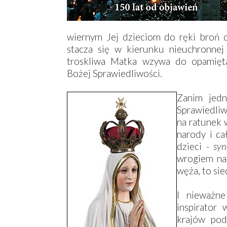
wiernym Jej dzieciom do ręki broń d
stacza się w kierunku nieuchronnej
troskliwa Matka wzywa do opamięta
Bożej Sprawiedliwości.
Zanim jedn
Sprawiedliw
na ratunek 
narody i ca
dzieci -
syn
wrogiem na
węża, to sie
I nieważne
inspirator 
krajów pod