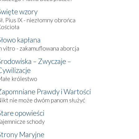
Święte wzory
ł. Pius IX - niezłomny obrońca
ościoła
Słowo kapłana
n vitro - zakamuflowana aborcja
Środowiska – Zwyczaje –
Cywilizacje
Małe królestwo
Zapomniane Prawdy i Wartości
Nikt nie może dwóm panom służyć
Stare opowieści
ajemnicze schody
Strony Maryjne