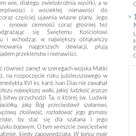
m wie, dlatego zwielokrotnia wysiłki, a w
G
erpliwości i wściekłej nienawiści do
coraz częściej ujawnia własne plany. Jego
cy -
synowie ciemności
coraz głośniej też
odgrażając się Świętemu Kościołowi
L
mu i wchodząc w największy obłąkańczy
N
owania najgorszych dewiacji, plują
jadem przekleństw i nienawiści.
O
ić również zamęt w szeregach wojska Matki
eż, na rozpoczęcie roku jubileuszowego w
nedykta XVI ks. kard. Ivan Dias nie zawahał
iczu największej walki, jakiej ludzkość jeszcze
 bitwy przychodzi Ta, o której św. Ludwik
yjaciółką, jaką Bóg przeciwstawił szatanowi
,
ężową złośliwość, rozładować jego grymasy
elskie,
by stać się dla szatana i jego
 szyku bojowym.
O tym wreszcie zwycięstwie
atimie, kiedy zapowiedziała:
W końcu moje