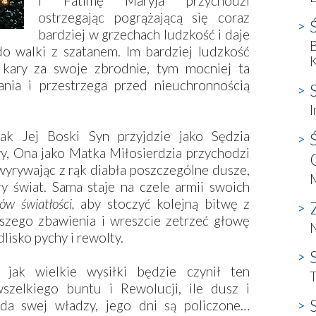
i Fatimę Maryja przychodzi
ostrzegając pogrążającą się coraz
bardziej w grzechach ludzkość i daje
B
o walki z szatanem. Im bardziej ludzkość
K
 kary za swoje zbrodnie, tym mocniej ta
nia i przestrzega przed nieuchronnością
I
ak Jej Boski Syn przyjdzie jako Sędzia
y, Ona jako Matka Miłosierdzia przychodzi
wyrywając z rąk diabła poszczególne dusze,
ły świat. Sama staje na czele armii swoich
ów światłości,
aby stoczyć kolejną bitwę z
szego zbawienia i wreszcie zetrzeć głowę
dlisko pychy i rewolty.
 jak wielkie wysiłki będzie czynił ten
T
wszelkiego buntu i Rewolucji, ile dusz i
da swej władzy, jego dni są policzone…