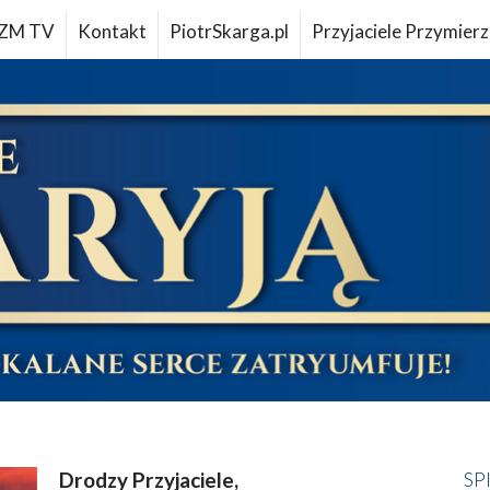
ZM TV
Kontakt
PiotrSkarga.pl
Przyjaciele Przymierz
Drodzy Przyjaciele,
SP