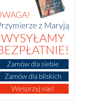
UWAGA!
Przymierze z Maryją
WYSYŁAMY
BEZPŁATNIE!
Zamów dla siebie
Zamów dla bliskich
Wesprzyj nas!