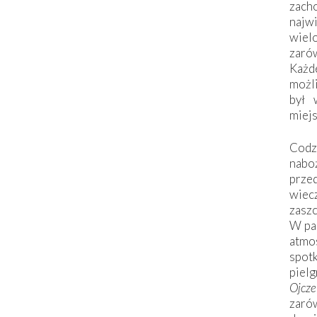
zac
naj
wiel
zarów
Każd
możli
był 
miej
Codzi
nabo
prze
wiec
zaszc
W pa
atmo
spo
piel
Ojcz
zarów