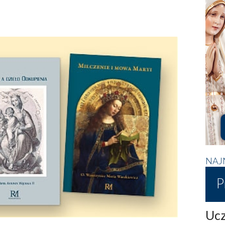
NAJ
P
Ucz