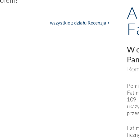
A
F
wszystkie z działu Recenzja >
W o
Pan
Rom
Pomi
Fati
109 
ukaz
przes
Fati
liczn