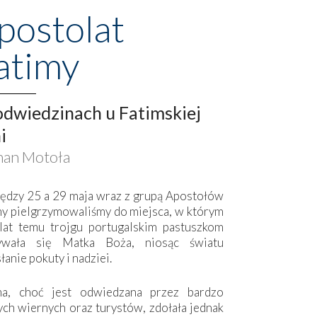
postolat
atimy
dwiedzinach u Fatimskiej
i
an Motoła
ędzy 25 a 29 maja wraz z grupą Apostołów
my pielgrzymowaliśmy do miejsca, w którym
lat temu trojgu portugalskim pastuszkom
ywała się Matka Boża, niosąc światu
łanie pokuty i nadziei.
ma, choć jest odwiedzana przez bardzo
ych wiernych oraz turystów, zdołała jednak