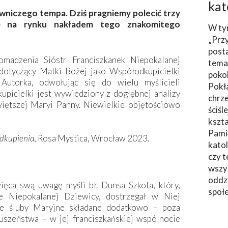
kat
wniczego tempa. Dziś pragniemy polecić trzy
ię na rynku nakładem tego znakomitego
W ty
„Prz
post
madzenia Sióstr Franciszkanek Niepokalanej
tema
otyczący Matki Bożej jako Współodkupicielki
poko
Autorka, odwołując się do wielu myślicieli
Pokł
kupicielki jest wywiedziony z dogłębnej analizy
chrze
ętszej Maryi Panny. Niewielkie objętościowo
ściśl
kszta
Pami
Odkupienia
, Rosa Mystica, Wrocław 2023.
katol
czy t
wszys
oddzi
ięca swą uwagę myśli bł. Dunsa Szkota, który,
społ
e Niepokalanej Dziewicy, dostrzegał w Niej
lne śluby Maryjne składane dodatkowo – poza
uszeństwa – w jej franciszkańskiej wspólnocie