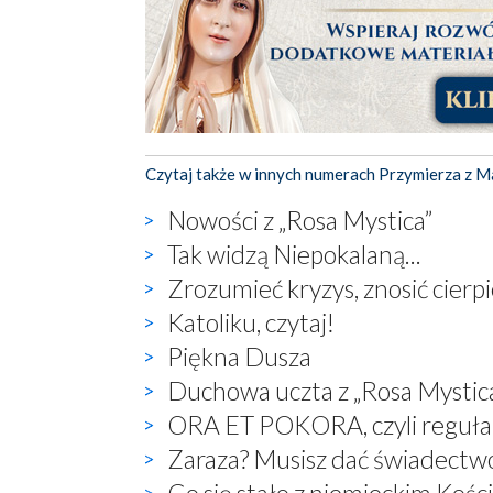
Czytaj także w innych numerach Przymierza z M
Nowości z „Rosa Mystica”
Tak widzą Niepokalaną...
Zrozumieć kryzys, znosić cierp
Katoliku, czytaj!
Piękna Dusza
Duchowa uczta z „Rosa Mystic
ORA ET POKORA, czyli reguła 
Zaraza? Musisz dać świadectw
Co się stało z niemieckim Kośc