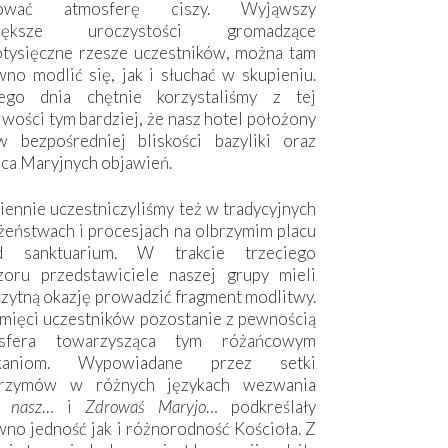
hować atmosferę ciszy. Wyjąwszy
większe uroczystości gromadzące
otysięczne rzesze uczestników, można tam
no modlić się, jak i słuchać w skupieniu.
ego dnia chętnie korzystaliśmy z tej
wości tym bardziej, że nasz hotel położony
w bezpośredniej bliskości bazyliki oraz
sca Maryjnych objawień.
ennie uczestniczyliśmy też w tradycyjnych
żeństwach i procesjach na olbrzymim placu
d sanktuarium. W trakcie trzeciego
zoru przedstawiciele naszej grupy mieli
zytną okazję prowadzić fragment modlitwy.
mięci uczestników pozostanie z pewnością
sfera towarzysząca tym różańcowym
tkaniom. Wypowiadane przez setki
grzymów w różnych językach wezwania
e nasz
… i
Zdrowaś Maryjo
… podkreślały
no jedność jak i różnorodność Kościoła. Z