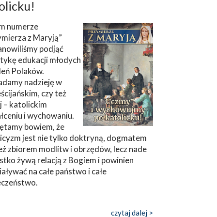
olicku!
m numerze
ymierza z Maryją”
anowiliśmy podjąć
tykę edukacji młodych
leń Polaków.
adamy nadzieję w
ścijańskim, czy też
ej – katolickim
łceniu i wychowaniu.
ętamy bowiem, że
icyzm jest nie tylko doktryną, dogmatem
eż zbiorem modlitw i obrzędów, lecz nade
tko żywą relacją z Bogiem i powinien
aływać na całe państwo i całe
eczeństwo.
czytaj dalej >