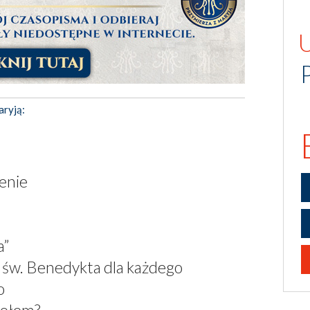
aryją:
ienie
a”
św. Benedykta dla każdego
o
iołem?