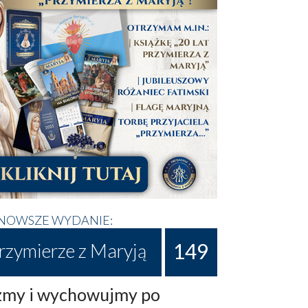
NOWSZE WYDANIE:
149
rzymierze z Maryją
my i wychowujmy po