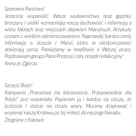
połączenie talentów z wytrwałością i pracowitością
Szanowni Państwo!
budowniczych.
Jesteście wspaniali! Wasze wydawnictwa oraz gazetki,
broszury i ulotki wzmacniają naszą duchowość i informują o
Podążyliśmy też śladami fatimskich wizjonerów – Łucji
wielu faktach oraz miejscach objawień Maryjnych. Artykuły
dos Santos oraz świętych Hiacynty i Franciszka Marto.
czytam z wielkim zainteresowaniem. Naprawdę bardzo cenię
Modliliśmy się przy ich grobach. Odprawiliśmy Drogę
informacje o Jezusie i Maryi, które w nieskończoność
Krzyżową w ich rodzinnych stronach, odwiedziliśmy
otwierają serca. Pamiętamy w modlitwie o Waszej pracy.
domy, w których żyli.
Pozdrawiam gorąco Pana Prezesa i cały zespół redakcyjny!
Anna ze Zgierza
W miejscu objawień Matki Bożej zapaliliśmy świece
przywiezione wraz z intencjami powierzonymi nam przez
Darczyńców w ramach akcji „Twoje światło w Fatimie”.
Podczas tej kilkudniowej wyprawy na każdym kroku
Szczęść Boże!
spotykaliśmy się z serdeczną otwartością
Kampania „Proroctwa nie lekceważcie. Przepowiednie dla
Portugalczyków. Podziwialiśmy ich ludową sztukę i
Polski” jest wspaniała. Popieram ją i bardzo się cieszę, że
zwyczaje. Mimo że nasze kraje są od siebie bardzo
jesteście i stoicie na straży wiary. Musimy dziękować i
oddalone, w żaden sposób nie czuliśmy się obco.
wspierać naszą Królową za Jej miłość do naszego Narodu.
Sprawiła to oczywiście sama Matka Boża, ale też
Zbigniew z Katowic
kulturowa bliskość biorąca swój początek w naszej
wspólnej wierze. Podczas wyjazdów do historycznych