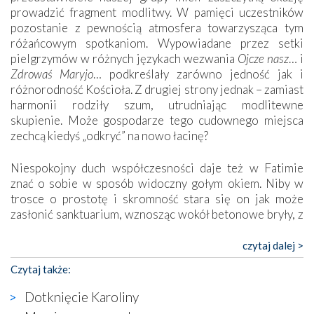
prowadzić fragment modlitwy. W pamięci uczestników
pozostanie z pewnością atmosfera towarzysząca tym
różańcowym spotkaniom. Wypowiadane przez setki
pielgrzymów w różnych językach wezwania
Ojcze nasz
… i
Zdrowaś Maryjo
… podkreślały zarówno jedność jak i
różnorodność Kościoła. Z drugiej strony jednak – zamiast
harmonii rodziły szum, utrudniając modlitewne
skupienie. Może gospodarze tego cudownego miejsca
zechcą kiedyś „odkryć” na nowo łacinę?
Niespokojny duch współczesności daje też w Fatimie
znać o sobie w sposób widoczny gołym okiem. Niby w
trosce o prostotę i skromność stara się on jak może
zasłonić sanktuarium, wznosząc wokół betonowe bryły, z
których niektóre nawet zostały poświęcone jako miejsca
katolickiego kultu. Tylko co wspólnego z żywą,
czytaj dalej >
autentyczną wiarą mogą mieć płaskie, szare bunkry albo
Czytaj także:
kaplice, w których Tabernakulum przypomina bardziej
skrzynkę na narzędzia? Albo co powiedzieć o ustawionym
Dotknięcie Karoliny
tuż przy nowej bazylice wielkim krzyżu, na którym