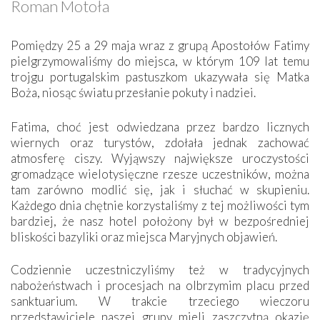
Roman Motoła
Pomiędzy 25 a 29 maja wraz z grupą Apostołów Fatimy
pielgrzymowaliśmy do miejsca, w którym 109 lat temu
trojgu portugalskim pastuszkom ukazywała się Matka
Boża, niosąc światu przesłanie pokuty i nadziei.
Fatima, choć jest odwiedzana przez bardzo licznych
wiernych oraz turystów, zdołała jednak zachować
atmosferę ciszy. Wyjąwszy największe uroczystości
gromadzące wielotysięczne rzesze uczestników, można
tam zarówno modlić się, jak i słuchać w skupieniu.
Każdego dnia chętnie korzystaliśmy z tej możliwości tym
bardziej, że nasz hotel położony był w bezpośredniej
bliskości bazyliki oraz miejsca Maryjnych objawień.
Codziennie uczestniczyliśmy też w tradycyjnych
nabożeństwach i procesjach na olbrzymim placu przed
sanktuarium. W trakcie trzeciego wieczoru
przedstawiciele naszej grupy mieli zaszczytną okazję