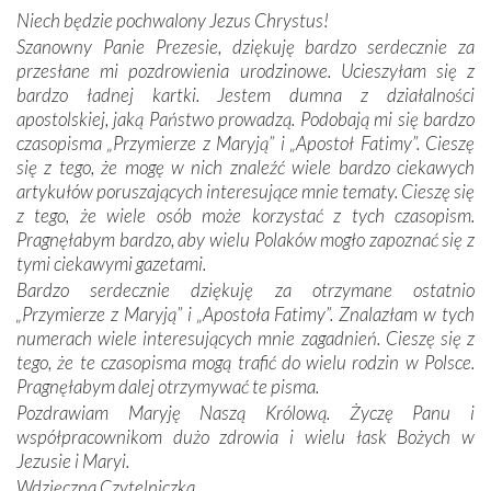
miejsc, które znalazły się na trasie naszej pielgrzymki,
Niech będzie pochwalony Jezus Chrystus!
mieliśmy okazję przekonać się, że Maryja swoją opieką
Szanowny Panie Prezesie, dziękuję bardzo serdecznie za
otacza nie tylko nasz naród, lecz wszystkie nacje, które
przesłane mi pozdrowienia urodzinowe. Ucieszyłam się z
się Jej ufnie oddają, a także każdą osobę, która zawierza
bardzo ładnej kartki. Jestem dumna z działalności
Jej siebie oraz swych bliskich.
apostolskiej, jaką Państwo prowadzą. Podobają mi się bardzo
czasopisma „Przymierze z Maryją” i „Apostoł Fatimy”. Cieszę
Dzieje Portugalii to również historia wierności Bogu i
się z tego, że mogę w nich znaleźć wiele bardzo ciekawych
odstępstw, także w życiu władców. Trudne momenty w
artykułów poruszających interesujące mnie tematy. Cieszę się
wymiarze tak osobistym, jak i zbiorowym, przypominają o
z tego, że wiele osób może korzystać z tych czasopism.
konieczności ciągłego zabiegania o własną duszę i o łaskę
Pragnęłabym bardzo, aby wielu Polaków mogło zapoznać się z
Opatrzności. Wierność przynosi pomyślność –
tymi ciekawymi gazetami.
przynajmniej w życiu duchowym. Odstępstwo owocuje
Bardzo serdecznie dziękuję za otrzymane ostatnio
nieszczęściem i śmiercią. Te uniwersalne prawdy
„Przymierze z Maryją” i „Apostoła Fatimy”. Znalazłam w tych
przychodziły na myśl, gdy słuchaliśmy opowieści
numerach wiele interesujących mnie zagadnień. Cieszę się z
przewodników o portugalskich monarchach i wodzach,
tego, że te czasopisma mogą trafić do wielu rodzin w Polsce.
zwycięskich bitwach i nieszczęśliwych losach grzesznych
Pragnęłabym dalej otrzymywać te pisma.
kochanków.
Pozdrawiam Maryję Naszą Królową. Życzę Panu i
współpracownikom dużo zdrowia i wielu łask Bożych w
Byli tym razem pośród Apostołów Fatimy reprezentanci
Jezusie i Maryi.
każdego spośród żyjących pokoleń. Najmłodszy uczestnik
Wdzięczna Czytelniczka