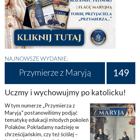
NAJNOWSZE WYDANIE:
149
Przymierze z Maryją
Uczmy i wychowujmy po katolicku!
W tym numerze „Przymierza z
Maryją” postanowiliśmy podjąć
tematykę edukacji młodych pokoleń
Polaków. Pokładamy nadzieję w
chrześcijańskim, czy też ściślej –