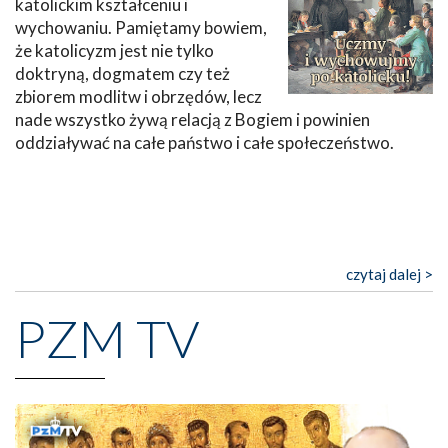
katolickim kształceniu i
wychowaniu. Pamiętamy bowiem,
że katolicyzm jest nie tylko
doktryną, dogmatem czy też
zbiorem modlitw i obrzędów, lecz
nade wszystko żywą relacją z Bogiem i powinien
oddziaływać na całe państwo i całe społeczeństwo.
czytaj dalej >
PZM TV