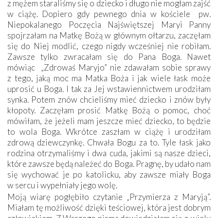
z mężem staraliśmy się o dziecko i długo nie mogłam zajść
w ciążę. Dopiero gdy pewnego dnia w kościele pw.
Niepokalanego Poczęcia Najświętszej Maryi Panny
spojrzałam na Matkę Bożą w głównym ołtarzu, zaczęłam
się do Niej modlić, czego nigdy wcześniej nie robiłam.
Zawsze tylko zwracałam się do Pana Boga. Nawet
mówiąc „Zdrowaś Maryjo” nie zdawałam sobie sprawy
z tego, jaką moc ma Matka Boża i jak wiele łask może
uprosić u Boga. I tak za Jej wstawiennictwem urodziłam
synka. Potem znów chcieliśmy mieć dziecko i znów były
kłopoty. Zaczęłam prosić Matkę Bożą o pomoc, choć
mówiłam, że jeżeli mam jeszcze mieć dziecko, to będzie
to wola Boga. Wkrótce zaszłam w ciążę i urodziłam
zdrową dziewczynkę. Chwała Bogu za to. Tyle łask jako
rodzina otrzymaliśmy i dwa cuda, jakimi są nasze dzieci,
które zawsze będą należeć do Boga. Pragnę, by udało nam
się wychować je po katolicku, aby zawsze miały Boga
w sercu i wypełniały jego wolę.
Moją wiarę pogłębiło czytanie „Przymierza z Maryją”.
Miałam tę możliwość dzięki teściowej, która jest dobrym