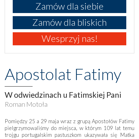
Zamów dla siebie
Zamów dla bliskich
Wesprzyj nas!
Apostolat Fatimy
W odwiedzinach u Fatimskiej Pani
Roman Motoła
Pomiędzy 25 a 29 maja wraz z grupą Apostołów Fatimy
pielgrzymowaliśmy do miejsca, w którym 109 lat temu
trojgu portugalskim pastuszkom ukazywała się Matka