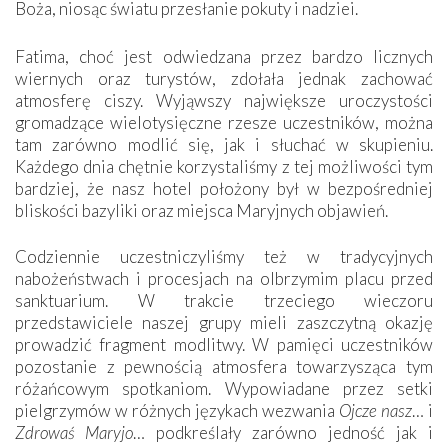
Boża, niosąc światu przesłanie pokuty i nadziei.
Fatima, choć jest odwiedzana przez bardzo licznych
wiernych oraz turystów, zdołała jednak zachować
atmosferę ciszy. Wyjąwszy największe uroczystości
gromadzące wielotysięczne rzesze uczestników, można
tam zarówno modlić się, jak i słuchać w skupieniu.
Każdego dnia chętnie korzystaliśmy z tej możliwości tym
bardziej, że nasz hotel położony był w bezpośredniej
bliskości bazyliki oraz miejsca Maryjnych objawień.
Codziennie uczestniczyliśmy też w tradycyjnych
nabożeństwach i procesjach na olbrzymim placu przed
sanktuarium. W trakcie trzeciego wieczoru
przedstawiciele naszej grupy mieli zaszczytną okazję
prowadzić fragment modlitwy. W pamięci uczestników
pozostanie z pewnością atmosfera towarzysząca tym
różańcowym spotkaniom. Wypowiadane przez setki
pielgrzymów w różnych językach wezwania
Ojcze nasz
… i
Zdrowaś Maryjo
… podkreślały zarówno jedność jak i