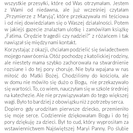
wszystkie przesyłki, które od Was otrzymałam. Jestem
z Wami od niedawna, ale już wcześniej czytałam
„Przymierze z Maryją”, które przekazywała mi teściowa
i od niej dowiedziałam się o Waszej działalności. Potem
w jakiejś gazecie znalazłam ulotkę i zamówiłam książkę
„Fatima. Orędzie tragedii czy nadziei?” z różańcem i tak
nawiązał się między nami kontakt.
Korzystając z okazji, chciałam podzielić się świadectwem
mojego nawrócenia. Otóż pochodzę z katolickiej rodziny,
ale niestety mama szybko zachorowała na stwardnienie
rozsiane i do tej pory choruje. Nie była wpajana w nas
miłość do Matki Bożej. Chodziliśmy do kościoła, ale
w domu nie mówiło się dużo o Bogu, nie przekazywało
się wartości. To, co wiem, nauczyłam się w szkole średniej
na katechezie. Ale nie przywiązywałam do tego większej
wagi. Było to bardziej z obowiązku niż z potrzeby serca.
Dopiero gdy urodziłam pierwsze dziecko, przemieniło
się moje serce. Codziennie dziękowałam Bogu i do tej
pory dziękuję za dzieci. Był to cud, który wyprosiłam za
wstawiennictwem Najświętszej Maryi Panny. Po ślubie