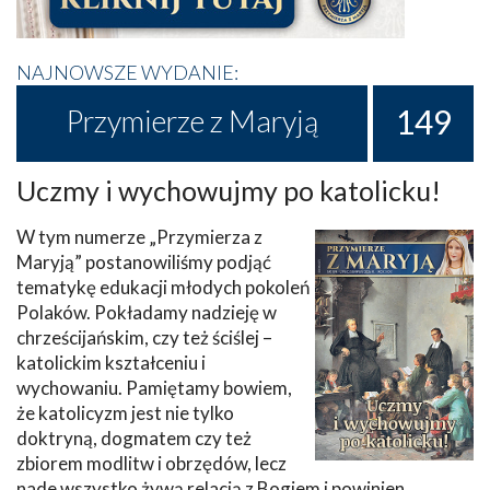
NAJNOWSZE WYDANIE:
149
Przymierze z Maryją
Uczmy i wychowujmy po katolicku!
W tym numerze „Przymierza z
Maryją” postanowiliśmy podjąć
tematykę edukacji młodych pokoleń
Polaków. Pokładamy nadzieję w
chrześcijańskim, czy też ściślej –
katolickim kształceniu i
wychowaniu. Pamiętamy bowiem,
że katolicyzm jest nie tylko
doktryną, dogmatem czy też
zbiorem modlitw i obrzędów, lecz
nade wszystko żywą relacją z Bogiem i powinien