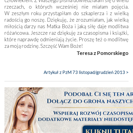
człowiekiem. Z Waszego pisma dowiedziałam się o wielu
rzeczach, o których wcześniej nie miałam pojęcia.
W zeszłym roku przystąpiłam do szkaplerza i z wielką
radością go noszę. Dziękuję, że zrozumiałam, jak wielką
miłością darzy nas Matka Boża i jaką siłę daje modlitwa
różańcowa. Jeszcze raz dziękuję za czasopisma i książki,
które naprawdę odmieniają życie. Proszę też o modlitwę
za moją rodzinę. Szczęść Wam Boże!
Teresa z Pomorskiego
Artykuł z PzM 73 listopad/grudzień 2013 >