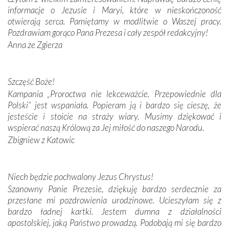
informacje o Jezusie i Maryi, które w nieskończoność
Krzyżową w ich rodzinnych stronach, odwiedziliśmy
otwierają serca. Pamiętamy w modlitwie o Waszej pracy.
domy, w których żyli.
Pozdrawiam gorąco Pana Prezesa i cały zespół redakcyjny!
Anna ze Zgierza
W miejscu objawień Matki Bożej zapaliliśmy świece
przywiezione wraz z intencjami powierzonymi nam przez
Darczyńców w ramach akcji „Twoje światło w Fatimie”.
Podczas tej kilkudniowej wyprawy na każdym kroku
Szczęść Boże!
spotykaliśmy się z serdeczną otwartością
Kampania „Proroctwa nie lekceważcie. Przepowiednie dla
Portugalczyków. Podziwialiśmy ich ludową sztukę i
Polski” jest wspaniała. Popieram ją i bardzo się cieszę, że
zwyczaje. Mimo że nasze kraje są od siebie bardzo
jesteście i stoicie na straży wiary. Musimy dziękować i
oddalone, w żaden sposób nie czuliśmy się obco.
wspierać naszą Królową za Jej miłość do naszego Narodu.
Sprawiła to oczywiście sama Matka Boża, ale też
Zbigniew z Katowic
kulturowa bliskość biorąca swój początek w naszej
wspólnej wierze. Podczas wyjazdów do historycznych
miejsc, które znalazły się na trasie naszej pielgrzymki,
Niech będzie pochwalony Jezus Chrystus!
mieliśmy okazję przekonać się, że Maryja swoją opieką
Szanowny Panie Prezesie, dziękuję bardzo serdecznie za
otacza nie tylko nasz naród, lecz wszystkie nacje, które
przesłane mi pozdrowienia urodzinowe. Ucieszyłam się z
się Jej ufnie oddają, a także każdą osobę, która zawierza
bardzo ładnej kartki. Jestem dumna z działalności
Jej siebie oraz swych bliskich.
apostolskiej, jaką Państwo prowadzą. Podobają mi się bardzo