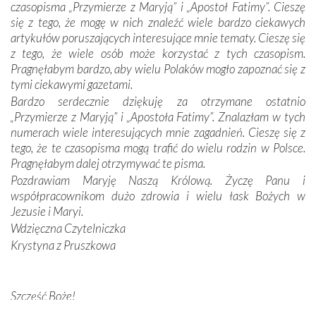
czasopisma „Przymierze z Maryją” i „Apostoł Fatimy”. Cieszę
Dzieje Portugalii to również historia wierności Bogu i
się z tego, że mogę w nich znaleźć wiele bardzo ciekawych
odstępstw, także w życiu władców. Trudne momenty w
artykułów poruszających interesujące mnie tematy. Cieszę się
wymiarze tak osobistym, jak i zbiorowym, przypominają o
z tego, że wiele osób może korzystać z tych czasopism.
konieczności ciągłego zabiegania o własną duszę i o łaskę
Pragnęłabym bardzo, aby wielu Polaków mogło zapoznać się z
Opatrzności. Wierność przynosi pomyślność –
tymi ciekawymi gazetami.
przynajmniej w życiu duchowym. Odstępstwo owocuje
Bardzo serdecznie dziękuję za otrzymane ostatnio
nieszczęściem i śmiercią. Te uniwersalne prawdy
„Przymierze z Maryją” i „Apostoła Fatimy”. Znalazłam w tych
przychodziły na myśl, gdy słuchaliśmy opowieści
numerach wiele interesujących mnie zagadnień. Cieszę się z
przewodników o portugalskich monarchach i wodzach,
tego, że te czasopisma mogą trafić do wielu rodzin w Polsce.
zwycięskich bitwach i nieszczęśliwych losach grzesznych
Pragnęłabym dalej otrzymywać te pisma.
kochanków.
Pozdrawiam Maryję Naszą Królową. Życzę Panu i
współpracownikom dużo zdrowia i wielu łask Bożych w
Byli tym razem pośród Apostołów Fatimy reprezentanci
Jezusie i Maryi.
każdego spośród żyjących pokoleń. Najmłodszy uczestnik
Wdzięczna Czytelniczka
liczył sobie 13 lat, zaś senior, pan Zdzisław – już 94.
–
Krystyna z Pruszkowa
Całe życie marzyłem, by tu przyjechać
– przyznał w
rozmowie.
Nasza pielgrzymka nie byłaby tak bogata w duchową treść
Szczęść Boże!
bez obecności duszpasterza – księdza Krzysztofa.
Bardzo dziękuję za przysyłanie mi „Przymierza z Maryją”. Jest