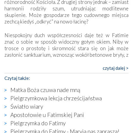
różnorodność Kościoła. Z drugiej strony jednak – zamiast
harmonii rodziły szum, utrudniając modlitewne
skupienie. Może gospodarze tego cudownego miejsca
zechcą kiedyś „odkryć” na nowo łacinę?
Niespokojny duch współczesności daje też w Fatimie
znać o sobie w sposób widoczny gołym okiem. Niby w
trosce o prostotę i skromność stara się on jak może
zasłonić sanktuarium, wznosząc wokół betonowe bryły, z
których niektóre nawet zostały poświęcone jako miejsca
katolickiego kultu. Tylko co wspólnego z żywą,
czytaj dalej >
autentyczną wiarą mogą mieć płaskie, szare bunkry albo
Czytaj także:
kaplice, w których Tabernakulum przypomina bardziej
skrzynkę na narzędzia? Albo co powiedzieć o ustawionym
Matka Boża czuwa nade mną
tuż przy nowej bazylice wielkim krzyżu, na którym
Pielgrzymkowa lekcja chrześcijaństwa
zamiast Chrystusa umieszczono dziwaczną postać jakby
Światło wiary
wyjętą ze starożytnych hieroglifów? W kulturowym
kontekście naszych czasów to raczej karykatura niż godny
Apostołowie u Fatimskiej Pani
wizerunek Zbawiciela…
Pielgrzymka do Fatimy
Zatem nawet w bezpośrednim otoczeniu sanktuarium
Pielgrzymka do Fatimy - Maryja nas zaprasza!