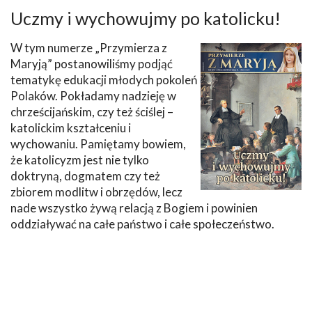
Uczmy i wychowujmy po katolicku!
W tym numerze „Przymierza z
Maryją” postanowiliśmy podjąć
tematykę edukacji młodych pokoleń
Polaków. Pokładamy nadzieję w
chrześcijańskim, czy też ściślej –
katolickim kształceniu i
wychowaniu. Pamiętamy bowiem,
że katolicyzm jest nie tylko
doktryną, dogmatem czy też
zbiorem modlitw i obrzędów, lecz
nade wszystko żywą relacją z Bogiem i powinien
oddziaływać na całe państwo i całe społeczeństwo.