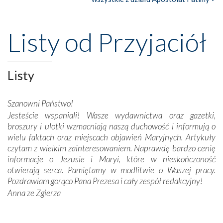
Nasze pielgrzymkowe wyprawy, których celem były
wspaniałe klasztory w miasteczku Alcobaça czy w Batalhi,
przeniosły nas do czasów, gdy świątynie bez wątpienia
Listy od Przyjaciół
wznoszono na chwałę Bożą, na przykład – w podzięce za
Opatrznościową pomoc w wygranej bitwie o
niepodległość kraju. Zachwyt budziła potężna, a zarazem
misterna architektura tych monumentalnych dzieł,
Listy
wspaniałe zdobienia, dbałość ich twórców o detale,
połączenie talentów z wytrwałością i pracowitością
Szanowni Państwo!
budowniczych.
Jesteście wspaniali! Wasze wydawnictwa oraz gazetki,
broszury i ulotki wzmacniają naszą duchowość i informują o
Podążyliśmy też śladami fatimskich wizjonerów – Łucji
wielu faktach oraz miejscach objawień Maryjnych. Artykuły
dos Santos oraz świętych Hiacynty i Franciszka Marto.
czytam z wielkim zainteresowaniem. Naprawdę bardzo cenię
Modliliśmy się przy ich grobach. Odprawiliśmy Drogę
informacje o Jezusie i Maryi, które w nieskończoność
Krzyżową w ich rodzinnych stronach, odwiedziliśmy
otwierają serca. Pamiętamy w modlitwie o Waszej pracy.
domy, w których żyli.
Pozdrawiam gorąco Pana Prezesa i cały zespół redakcyjny!
Anna ze Zgierza
W miejscu objawień Matki Bożej zapaliliśmy świece
przywiezione wraz z intencjami powierzonymi nam przez
Darczyńców w ramach akcji „Twoje światło w Fatimie”.