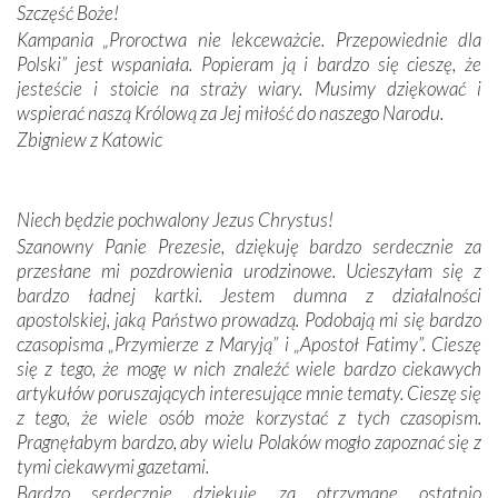
Podczas tej kilkudniowej wyprawy na każdym kroku
Szczęść Boże!
spotykaliśmy się z serdeczną otwartością
Kampania „Proroctwa nie lekceważcie. Przepowiednie dla
Portugalczyków. Podziwialiśmy ich ludową sztukę i
Polski” jest wspaniała. Popieram ją i bardzo się cieszę, że
zwyczaje. Mimo że nasze kraje są od siebie bardzo
jesteście i stoicie na straży wiary. Musimy dziękować i
oddalone, w żaden sposób nie czuliśmy się obco.
wspierać naszą Królową za Jej miłość do naszego Narodu.
Sprawiła to oczywiście sama Matka Boża, ale też
Zbigniew z Katowic
kulturowa bliskość biorąca swój początek w naszej
wspólnej wierze. Podczas wyjazdów do historycznych
miejsc, które znalazły się na trasie naszej pielgrzymki,
Niech będzie pochwalony Jezus Chrystus!
mieliśmy okazję przekonać się, że Maryja swoją opieką
Szanowny Panie Prezesie, dziękuję bardzo serdecznie za
otacza nie tylko nasz naród, lecz wszystkie nacje, które
przesłane mi pozdrowienia urodzinowe. Ucieszyłam się z
się Jej ufnie oddają, a także każdą osobę, która zawierza
bardzo ładnej kartki. Jestem dumna z działalności
Jej siebie oraz swych bliskich.
apostolskiej, jaką Państwo prowadzą. Podobają mi się bardzo
czasopisma „Przymierze z Maryją” i „Apostoł Fatimy”. Cieszę
Dzieje Portugalii to również historia wierności Bogu i
się z tego, że mogę w nich znaleźć wiele bardzo ciekawych
odstępstw, także w życiu władców. Trudne momenty w
artykułów poruszających interesujące mnie tematy. Cieszę się
wymiarze tak osobistym, jak i zbiorowym, przypominają o
z tego, że wiele osób może korzystać z tych czasopism.
konieczności ciągłego zabiegania o własną duszę i o łaskę
Pragnęłabym bardzo, aby wielu Polaków mogło zapoznać się z
Opatrzności. Wierność przynosi pomyślność –
tymi ciekawymi gazetami.
przynajmniej w życiu duchowym. Odstępstwo owocuje
Bardzo serdecznie dziękuję za otrzymane ostatnio