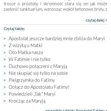
trosce o prostotę i skromność stara się on jak może
zasłonić sanktuarium, wznosząc wokół betonowe bryły, z
których niektóre nawet zostały poświęcone jako miejsca
katolickiego kultu. Tylko co wspólnego z żywą,
czytaj dalej >
autentyczną wiarą mogą mieć płaskie, szare bunkry albo
Czytaj także:
kaplice, w których Tabernakulum przypomina bardziej
skrzynkę na narzędzia? Albo co powiedzieć o ustawionym
Apostolat jeszcze bardziej mnie zbliża do Maryi
tuż przy nowej bazylice wielkim krzyżu, na którym
Z wizytą u Matki
zamiast Chrystusa umieszczono dziwaczną postać jakby
Oto Matka nasza
wyjętą ze starożytnych hieroglifów? W kulturowym
kontekście naszych czasów to raczej karykatura niż godny
W Fatimie i nie tylko
wizerunek Zbawiciela…
Duchowo połączeni z Maryją
Zatem nawet w bezpośrednim otoczeniu sanktuarium
Nie skupiać się tylko na sobie
naocznie przekonaliśmy się, że wewnątrz Kościoła toczy
Pielgrzymka do Fatimy
się ogromna walka o kształt katolicyzmu i o serca
wierzących. Do czego to zmaganie może prowadzić,
Dołącz do Apostolatu Fatimy!
widzieliśmy w urokliwym, niewielkim mieście Obidos,
Powiedzieli „Tak” Maryi
gdzie w miejscu dawnego kościoła działa dzisiaj…
Krocząc za Maryją
księgarnia.
wszystkie z działu Apostolat Fatimy >