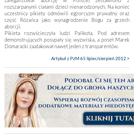
zalegalizował aborcję w Polsce) zestawiono z
rozszarpanymi ciałami dzieci nienarodzonych. Na koniec
uczestnicy pikiety odmówili egzorcyzm prywatny oraz
część Różańca jako wynagrodzenie Bogu za grzech
aborcji.
Pikieta rozwścieczyła ludzi Palikota. Pod adresem
demonstrujących posypały się wyzwiska, a poseł Marek
Domaracki zaatakował nawet jeden z transparentów.
Artykuł z PzM 65 lipiec/sierpień 2012 >