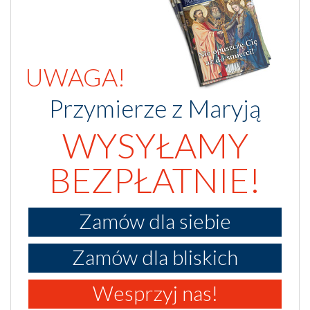
UWAGA!
Przymierze z Maryją
WYSYŁAMY
BEZPŁATNIE!
Zamów dla siebie
Zamów dla bliskich
Wesprzyj nas!