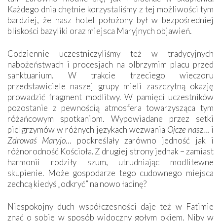
Każdego dnia chętnie korzystaliśmy z tej możliwości tym
bardziej, że nasz hotel położony był w bezpośredniej
bliskości bazyliki oraz miejsca Maryjnych objawień.
Codziennie uczestniczyliśmy też w tradycyjnych
nabożeństwach i procesjach na olbrzymim placu przed
sanktuarium. W trakcie trzeciego wieczoru
przedstawiciele naszej grupy mieli zaszczytną okazję
prowadzić fragment modlitwy. W pamięci uczestników
pozostanie z pewnością atmosfera towarzysząca tym
różańcowym spotkaniom. Wypowiadane przez setki
pielgrzymów w różnych językach wezwania
Ojcze nasz
… i
Zdrowaś Maryjo
… podkreślały zarówno jedność jak i
różnorodność Kościoła. Z drugiej strony jednak – zamiast
harmonii rodziły szum, utrudniając modlitewne
skupienie. Może gospodarze tego cudownego miejsca
zechcą kiedyś „odkryć” na nowo łacinę?
Niespokojny duch współczesności daje też w Fatimie
znać o sobie w sposób widoczny gołym okiem. Niby w