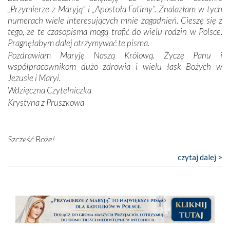
nieszczęściem i śmiercią. Te uniwersalne prawdy
„Przymierze z Maryją” i „Apostoła Fatimy”. Znalazłam w tych
przychodziły na myśl, gdy słuchaliśmy opowieści
numerach wiele interesujących mnie zagadnień. Cieszę się z
przewodników o portugalskich monarchach i wodzach,
tego, że te czasopisma mogą trafić do wielu rodzin w Polsce.
zwycięskich bitwach i nieszczęśliwych losach grzesznych
Pragnęłabym dalej otrzymywać te pisma.
kochanków.
Pozdrawiam Maryję Naszą Królową. Życzę Panu i
współpracownikom dużo zdrowia i wielu łask Bożych w
Byli tym razem pośród Apostołów Fatimy reprezentanci
Jezusie i Maryi.
każdego spośród żyjących pokoleń. Najmłodszy uczestnik
Wdzięczna Czytelniczka
liczył sobie 13 lat, zaś senior, pan Zdzisław – już 94.
–
Krystyna z Pruszkowa
Całe życie marzyłem, by tu przyjechać
– przyznał w
rozmowie.
Nasza pielgrzymka nie byłaby tak bogata w duchową treść
Szczęść Boże!
bez obecności duszpasterza – księdza Krzysztofa.
Bardzo dziękuję za przysyłanie mi „Przymierza z Maryją”. Jest
czytaj dalej >
Oprócz zapewnienia nam możliwości codziennego
to pismo, które bardzo sobie cenię i szanuję. Redagujecie
wysłuchania Mszy Świętej, dawał on wyrazy swej
ciekawe artykuły. Zawsze czekam na nowe numery i pragnę
niezwykłej czci dla Matki Bożej śpiewem
Godzinek
i
poinformować, że zawsze będę Was wspierać. Niech Pan Bóg
pięknych pieśni.
nas prowadzi!
Barbara
Każdy z nas przywiózł Matce Bożej bagaż własnych