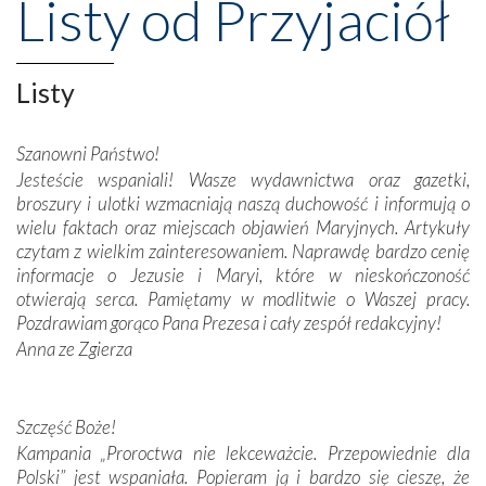
Listy od Przyjaciół
wznoszono na chwałę Bożą, na przykład – w podzięce za
Opatrznościową pomoc w wygranej bitwie o
niepodległość kraju. Zachwyt budziła potężna, a zarazem
misterna architektura tych monumentalnych dzieł,
Listy
wspaniałe zdobienia, dbałość ich twórców o detale,
połączenie talentów z wytrwałością i pracowitością
Szanowni Państwo!
budowniczych.
Jesteście wspaniali! Wasze wydawnictwa oraz gazetki,
broszury i ulotki wzmacniają naszą duchowość i informują o
Podążyliśmy też śladami fatimskich wizjonerów – Łucji
wielu faktach oraz miejscach objawień Maryjnych. Artykuły
dos Santos oraz świętych Hiacynty i Franciszka Marto.
czytam z wielkim zainteresowaniem. Naprawdę bardzo cenię
Modliliśmy się przy ich grobach. Odprawiliśmy Drogę
informacje o Jezusie i Maryi, które w nieskończoność
Krzyżową w ich rodzinnych stronach, odwiedziliśmy
otwierają serca. Pamiętamy w modlitwie o Waszej pracy.
domy, w których żyli.
Pozdrawiam gorąco Pana Prezesa i cały zespół redakcyjny!
Anna ze Zgierza
W miejscu objawień Matki Bożej zapaliliśmy świece
przywiezione wraz z intencjami powierzonymi nam przez
Darczyńców w ramach akcji „Twoje światło w Fatimie”.
Podczas tej kilkudniowej wyprawy na każdym kroku
Szczęść Boże!
spotykaliśmy się z serdeczną otwartością
Kampania „Proroctwa nie lekceważcie. Przepowiednie dla
Portugalczyków. Podziwialiśmy ich ludową sztukę i
Polski” jest wspaniała. Popieram ją i bardzo się cieszę, że