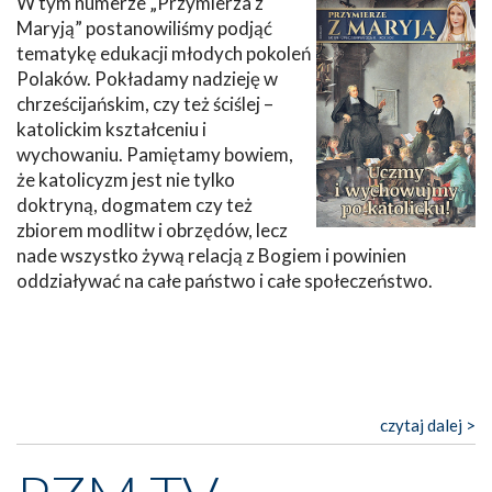
W tym numerze „Przymierza z
Maryją” postanowiliśmy podjąć
tematykę edukacji młodych pokoleń
Polaków. Pokładamy nadzieję w
chrześcijańskim, czy też ściślej –
katolickim kształceniu i
wychowaniu. Pamiętamy bowiem,
że katolicyzm jest nie tylko
doktryną, dogmatem czy też
zbiorem modlitw i obrzędów, lecz
nade wszystko żywą relacją z Bogiem i powinien
oddziaływać na całe państwo i całe społeczeństwo.
czytaj dalej >