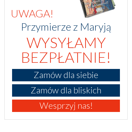
UWAGA!
Przymierze z Maryją
WYSYŁAMY
BEZPŁATNIE!
Zamów dla siebie
Zamów dla bliskich
Wesprzyj nas!