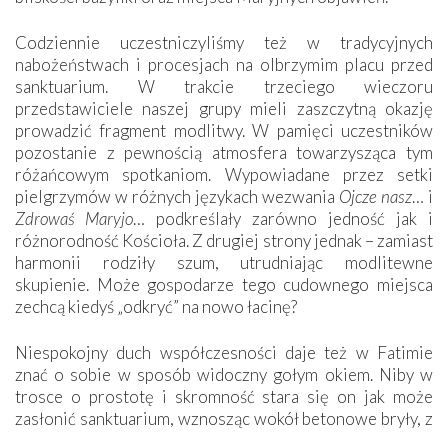
Codziennie uczestniczyliśmy też w tradycyjnych
nabożeństwach i procesjach na olbrzymim placu przed
sanktuarium. W trakcie trzeciego wieczoru
przedstawiciele naszej grupy mieli zaszczytną okazję
prowadzić fragment modlitwy. W pamięci uczestników
pozostanie z pewnością atmosfera towarzysząca tym
różańcowym spotkaniom. Wypowiadane przez setki
pielgrzymów w różnych językach wezwania
Ojcze nasz
… i
Zdrowaś Maryjo
… podkreślały zarówno jedność jak i
różnorodność Kościoła. Z drugiej strony jednak – zamiast
harmonii rodziły szum, utrudniając modlitewne
skupienie. Może gospodarze tego cudownego miejsca
zechcą kiedyś „odkryć” na nowo łacinę?
Niespokojny duch współczesności daje też w Fatimie
znać o sobie w sposób widoczny gołym okiem. Niby w
trosce o prostotę i skromność stara się on jak może
zasłonić sanktuarium, wznosząc wokół betonowe bryły, z
których niektóre nawet zostały poświęcone jako miejsca