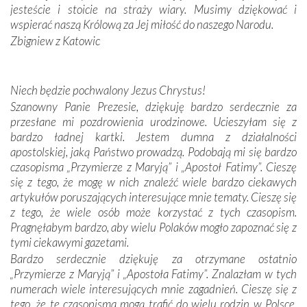
zwyczaje. Mimo że nasze kraje są od siebie bardzo
jesteście i stoicie na straży wiary. Musimy dziękować i
oddalone, w żaden sposób nie czuliśmy się obco.
wspierać naszą Królową za Jej miłość do naszego Narodu.
Sprawiła to oczywiście sama Matka Boża, ale też
Zbigniew z Katowic
kulturowa bliskość biorąca swój początek w naszej
wspólnej wierze. Podczas wyjazdów do historycznych
miejsc, które znalazły się na trasie naszej pielgrzymki,
Niech będzie pochwalony Jezus Chrystus!
mieliśmy okazję przekonać się, że Maryja swoją opieką
Szanowny Panie Prezesie, dziękuję bardzo serdecznie za
otacza nie tylko nasz naród, lecz wszystkie nacje, które
przesłane mi pozdrowienia urodzinowe. Ucieszyłam się z
się Jej ufnie oddają, a także każdą osobę, która zawierza
bardzo ładnej kartki. Jestem dumna z działalności
Jej siebie oraz swych bliskich.
apostolskiej, jaką Państwo prowadzą. Podobają mi się bardzo
czasopisma „Przymierze z Maryją” i „Apostoł Fatimy”. Cieszę
Dzieje Portugalii to również historia wierności Bogu i
się z tego, że mogę w nich znaleźć wiele bardzo ciekawych
odstępstw, także w życiu władców. Trudne momenty w
artykułów poruszających interesujące mnie tematy. Cieszę się
wymiarze tak osobistym, jak i zbiorowym, przypominają o
z tego, że wiele osób może korzystać z tych czasopism.
konieczności ciągłego zabiegania o własną duszę i o łaskę
Pragnęłabym bardzo, aby wielu Polaków mogło zapoznać się z
Opatrzności. Wierność przynosi pomyślność –
tymi ciekawymi gazetami.
przynajmniej w życiu duchowym. Odstępstwo owocuje
Bardzo serdecznie dziękuję za otrzymane ostatnio
nieszczęściem i śmiercią. Te uniwersalne prawdy
„Przymierze z Maryją” i „Apostoła Fatimy”. Znalazłam w tych
przychodziły na myśl, gdy słuchaliśmy opowieści
numerach wiele interesujących mnie zagadnień. Cieszę się z
przewodników o portugalskich monarchach i wodzach,
tego, że te czasopisma mogą trafić do wielu rodzin w Polsce.