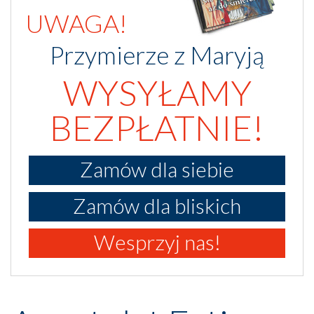
UWAGA!
Przymierze z Maryją
WYSYŁAMY
BEZPŁATNIE!
Zamów dla siebie
Zamów dla bliskich
Wesprzyj nas!