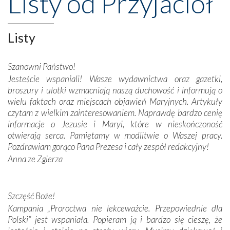
Listy od Przyjaciół
Opatrznościową pomoc w wygranej bitwie o
niepodległość kraju. Zachwyt budziła potężna, a zarazem
misterna architektura tych monumentalnych dzieł,
Listy
wspaniałe zdobienia, dbałość ich twórców o detale,
połączenie talentów z wytrwałością i pracowitością
Szanowni Państwo!
budowniczych.
Jesteście wspaniali! Wasze wydawnictwa oraz gazetki,
broszury i ulotki wzmacniają naszą duchowość i informują o
Podążyliśmy też śladami fatimskich wizjonerów – Łucji
wielu faktach oraz miejscach objawień Maryjnych. Artykuły
dos Santos oraz świętych Hiacynty i Franciszka Marto.
czytam z wielkim zainteresowaniem. Naprawdę bardzo cenię
Modliliśmy się przy ich grobach. Odprawiliśmy Drogę
informacje o Jezusie i Maryi, które w nieskończoność
Krzyżową w ich rodzinnych stronach, odwiedziliśmy
otwierają serca. Pamiętamy w modlitwie o Waszej pracy.
domy, w których żyli.
Pozdrawiam gorąco Pana Prezesa i cały zespół redakcyjny!
Anna ze Zgierza
W miejscu objawień Matki Bożej zapaliliśmy świece
przywiezione wraz z intencjami powierzonymi nam przez
Darczyńców w ramach akcji „Twoje światło w Fatimie”.
Podczas tej kilkudniowej wyprawy na każdym kroku
Szczęść Boże!
spotykaliśmy się z serdeczną otwartością
Kampania „Proroctwa nie lekceważcie. Przepowiednie dla
Portugalczyków. Podziwialiśmy ich ludową sztukę i
Polski” jest wspaniała. Popieram ją i bardzo się cieszę, że
zwyczaje. Mimo że nasze kraje są od siebie bardzo