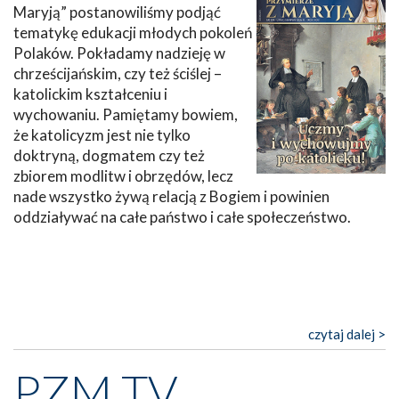
Maryją” postanowiliśmy podjąć
tematykę edukacji młodych pokoleń
Polaków. Pokładamy nadzieję w
chrześcijańskim, czy też ściślej –
katolickim kształceniu i
wychowaniu. Pamiętamy bowiem,
że katolicyzm jest nie tylko
doktryną, dogmatem czy też
zbiorem modlitw i obrzędów, lecz
nade wszystko żywą relacją z Bogiem i powinien
oddziaływać na całe państwo i całe społeczeństwo.
czytaj dalej >
PZM TV