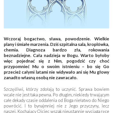
Wczoraj bogactwo, sława, powodzenie. Wielkie
plany i śmiałe marzenia. Dziś szpitalna sala, kroplówka,
chemia. Diagnoza bardzo zła, rokowania
beznadziejne. Cała nadzieja w Bogu. Warto byłoby
więc pojednać się z Nim, pogodzić czy choć
przypomnieć Mu o swoim istnieniu – bo się Go
przecież całymi latami nie widywało ani się Mu głowy
zanadto własną osobą nie zawracało.
Szczęśliwi, którzy zdołają to uczynić. Sprawa bowiem
wcale nie jest taka pewna. Po długim, niekiedy trwającym
całe dekady czasie oddalenia od Boga niełatwo do Niego
powrócić. I to bynajmniej nie z Jego przyczyny, lecz
naszej. Kochający Ojciec wszak nieustannie wyciąga ręce