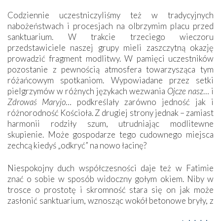
Codziennie uczestniczyliśmy też w tradycyjnych
nabożeństwach i procesjach na olbrzymim placu przed
sanktuarium. W trakcie trzeciego wieczoru
przedstawiciele naszej grupy mieli zaszczytną okazję
prowadzić fragment modlitwy. W pamięci uczestników
pozostanie z pewnością atmosfera towarzysząca tym
różańcowym spotkaniom. Wypowiadane przez setki
pielgrzymów w różnych językach wezwania
Ojcze nasz
… i
Zdrowaś Maryjo
… podkreślały zarówno jedność jak i
różnorodność Kościoła. Z drugiej strony jednak – zamiast
harmonii rodziły szum, utrudniając modlitewne
skupienie. Może gospodarze tego cudownego miejsca
zechcą kiedyś „odkryć” na nowo łacinę?
Niespokojny duch współczesności daje też w Fatimie
znać o sobie w sposób widoczny gołym okiem. Niby w
trosce o prostotę i skromność stara się on jak może
zasłonić sanktuarium, wznosząc wokół betonowe bryły, z
których niektóre nawet zostały poświęcone jako miejsca