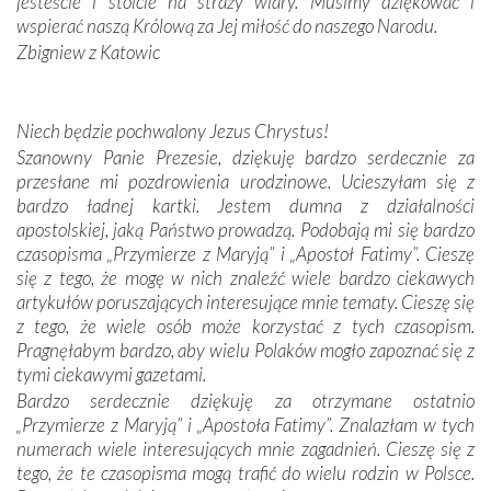
jesteście i stoicie na straży wiary. Musimy dziękować i
oddalone, w żaden sposób nie czuliśmy się obco.
wspierać naszą Królową za Jej miłość do naszego Narodu.
Sprawiła to oczywiście sama Matka Boża, ale też
Zbigniew z Katowic
kulturowa bliskość biorąca swój początek w naszej
wspólnej wierze. Podczas wyjazdów do historycznych
miejsc, które znalazły się na trasie naszej pielgrzymki,
Niech będzie pochwalony Jezus Chrystus!
mieliśmy okazję przekonać się, że Maryja swoją opieką
Szanowny Panie Prezesie, dziękuję bardzo serdecznie za
otacza nie tylko nasz naród, lecz wszystkie nacje, które
przesłane mi pozdrowienia urodzinowe. Ucieszyłam się z
się Jej ufnie oddają, a także każdą osobę, która zawierza
bardzo ładnej kartki. Jestem dumna z działalności
Jej siebie oraz swych bliskich.
apostolskiej, jaką Państwo prowadzą. Podobają mi się bardzo
czasopisma „Przymierze z Maryją” i „Apostoł Fatimy”. Cieszę
Dzieje Portugalii to również historia wierności Bogu i
się z tego, że mogę w nich znaleźć wiele bardzo ciekawych
odstępstw, także w życiu władców. Trudne momenty w
artykułów poruszających interesujące mnie tematy. Cieszę się
wymiarze tak osobistym, jak i zbiorowym, przypominają o
z tego, że wiele osób może korzystać z tych czasopism.
konieczności ciągłego zabiegania o własną duszę i o łaskę
Pragnęłabym bardzo, aby wielu Polaków mogło zapoznać się z
Opatrzności. Wierność przynosi pomyślność –
tymi ciekawymi gazetami.
przynajmniej w życiu duchowym. Odstępstwo owocuje
Bardzo serdecznie dziękuję za otrzymane ostatnio
nieszczęściem i śmiercią. Te uniwersalne prawdy
„Przymierze z Maryją” i „Apostoła Fatimy”. Znalazłam w tych
przychodziły na myśl, gdy słuchaliśmy opowieści
numerach wiele interesujących mnie zagadnień. Cieszę się z
przewodników o portugalskich monarchach i wodzach,
tego, że te czasopisma mogą trafić do wielu rodzin w Polsce.
zwycięskich bitwach i nieszczęśliwych losach grzesznych