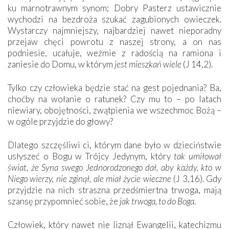
ku marnotrawnym synom; Dobry Pasterz ustawicznie
wychodzi na bezdroża szukać zagubionych owieczek.
Wystarczy najmniejszy, najbardziej nawet nieporadny
przejaw chęci powrotu z naszej strony, a on nas
podniesie, ucałuje, weźmie z radością na ramiona i
zaniesie do Domu, w którym
jest mieszkań wiele
(J 14,2).
Tylko czy człowieka będzie stać na gest pojednania? Ba,
choćby na wołanie o ratunek? Czy mu to – po latach
niewiary, obojętności, zwątpienia we wszechmoc Bożą –
w ogóle przyjdzie do głowy?
Dlatego szczęśliwi ci, którym dane było w dzieciństwie
usłyszeć o Bogu w Trójcy Jedynym, który
tak umiłował
świat, że Syna swego Jednorodzonego dał, aby każdy, kto w
Niego wierzy, nie zginął, ale miał życie wieczne
(J 3,16). Gdy
przyjdzie na nich straszna przedśmiertna trwoga, mają
szansę przypomnieć sobie, że
jak trwoga, to do Boga
.
Człowiek, który nawet nie liznął Ewangelii, katechizmu