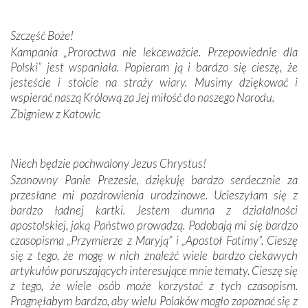
przywiezione wraz z intencjami powierzonymi nam przez
Darczyńców w ramach akcji „Twoje światło w Fatimie”.
Podczas tej kilkudniowej wyprawy na każdym kroku
Szczęść Boże!
spotykaliśmy się z serdeczną otwartością
Kampania „Proroctwa nie lekceważcie. Przepowiednie dla
Portugalczyków. Podziwialiśmy ich ludową sztukę i
Polski” jest wspaniała. Popieram ją i bardzo się cieszę, że
zwyczaje. Mimo że nasze kraje są od siebie bardzo
jesteście i stoicie na straży wiary. Musimy dziękować i
oddalone, w żaden sposób nie czuliśmy się obco.
wspierać naszą Królową za Jej miłość do naszego Narodu.
Sprawiła to oczywiście sama Matka Boża, ale też
Zbigniew z Katowic
kulturowa bliskość biorąca swój początek w naszej
wspólnej wierze. Podczas wyjazdów do historycznych
miejsc, które znalazły się na trasie naszej pielgrzymki,
Niech będzie pochwalony Jezus Chrystus!
mieliśmy okazję przekonać się, że Maryja swoją opieką
Szanowny Panie Prezesie, dziękuję bardzo serdecznie za
otacza nie tylko nasz naród, lecz wszystkie nacje, które
przesłane mi pozdrowienia urodzinowe. Ucieszyłam się z
się Jej ufnie oddają, a także każdą osobę, która zawierza
bardzo ładnej kartki. Jestem dumna z działalności
Jej siebie oraz swych bliskich.
apostolskiej, jaką Państwo prowadzą. Podobają mi się bardzo
czasopisma „Przymierze z Maryją” i „Apostoł Fatimy”. Cieszę
Dzieje Portugalii to również historia wierności Bogu i
się z tego, że mogę w nich znaleźć wiele bardzo ciekawych
odstępstw, także w życiu władców. Trudne momenty w
artykułów poruszających interesujące mnie tematy. Cieszę się
wymiarze tak osobistym, jak i zbiorowym, przypominają o
z tego, że wiele osób może korzystać z tych czasopism.
konieczności ciągłego zabiegania o własną duszę i o łaskę
Pragnęłabym bardzo, aby wielu Polaków mogło zapoznać się z
Opatrzności. Wierność przynosi pomyślność –