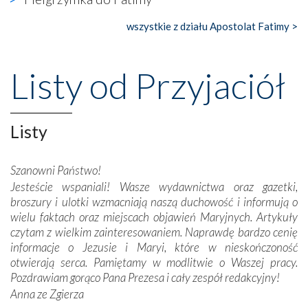
księgarnia.
wszystkie z działu Apostolat Fatimy >
Nasze pielgrzymkowe wyprawy, których celem były
wspaniałe klasztory w miasteczku Alcobaça czy w Batalhi,
przeniosły nas do czasów, gdy świątynie bez wątpienia
Listy od Przyjaciół
wznoszono na chwałę Bożą, na przykład – w podzięce za
Opatrznościową pomoc w wygranej bitwie o
niepodległość kraju. Zachwyt budziła potężna, a zarazem
misterna architektura tych monumentalnych dzieł,
Listy
wspaniałe zdobienia, dbałość ich twórców o detale,
połączenie talentów z wytrwałością i pracowitością
Szanowni Państwo!
budowniczych.
Jesteście wspaniali! Wasze wydawnictwa oraz gazetki,
broszury i ulotki wzmacniają naszą duchowość i informują o
Podążyliśmy też śladami fatimskich wizjonerów – Łucji
wielu faktach oraz miejscach objawień Maryjnych. Artykuły
dos Santos oraz świętych Hiacynty i Franciszka Marto.
czytam z wielkim zainteresowaniem. Naprawdę bardzo cenię
Modliliśmy się przy ich grobach. Odprawiliśmy Drogę
informacje o Jezusie i Maryi, które w nieskończoność
Krzyżową w ich rodzinnych stronach, odwiedziliśmy
otwierają serca. Pamiętamy w modlitwie o Waszej pracy.
domy, w których żyli.
Pozdrawiam gorąco Pana Prezesa i cały zespół redakcyjny!
Anna ze Zgierza
W miejscu objawień Matki Bożej zapaliliśmy świece