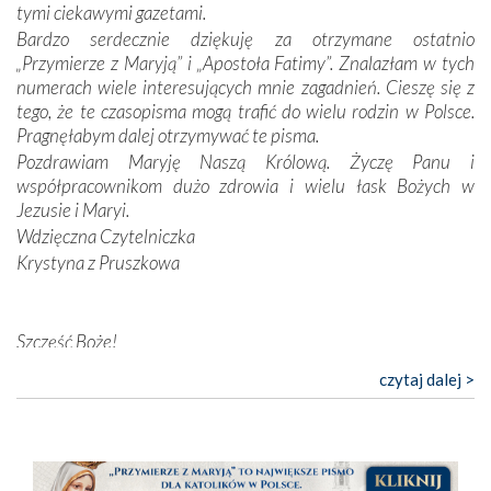
tymi ciekawymi gazetami.
przynajmniej w życiu duchowym. Odstępstwo owocuje
Bardzo serdecznie dziękuję za otrzymane ostatnio
nieszczęściem i śmiercią. Te uniwersalne prawdy
„Przymierze z Maryją” i „Apostoła Fatimy”. Znalazłam w tych
przychodziły na myśl, gdy słuchaliśmy opowieści
numerach wiele interesujących mnie zagadnień. Cieszę się z
przewodników o portugalskich monarchach i wodzach,
tego, że te czasopisma mogą trafić do wielu rodzin w Polsce.
zwycięskich bitwach i nieszczęśliwych losach grzesznych
Pragnęłabym dalej otrzymywać te pisma.
kochanków.
Pozdrawiam Maryję Naszą Królową. Życzę Panu i
współpracownikom dużo zdrowia i wielu łask Bożych w
Byli tym razem pośród Apostołów Fatimy reprezentanci
Jezusie i Maryi.
każdego spośród żyjących pokoleń. Najmłodszy uczestnik
Wdzięczna Czytelniczka
liczył sobie 13 lat, zaś senior, pan Zdzisław – już 94.
–
Krystyna z Pruszkowa
Całe życie marzyłem, by tu przyjechać
– przyznał w
rozmowie.
Nasza pielgrzymka nie byłaby tak bogata w duchową treść
Szczęść Boże!
bez obecności duszpasterza – księdza Krzysztofa.
Bardzo dziękuję za przysyłanie mi „Przymierza z Maryją”. Jest
czytaj dalej >
Oprócz zapewnienia nam możliwości codziennego
to pismo, które bardzo sobie cenię i szanuję. Redagujecie
wysłuchania Mszy Świętej, dawał on wyrazy swej
ciekawe artykuły. Zawsze czekam na nowe numery i pragnę
niezwykłej czci dla Matki Bożej śpiewem
Godzinek
i
poinformować, że zawsze będę Was wspierać. Niech Pan Bóg
pięknych pieśni.
nas prowadzi!
Barbara