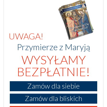
UWAGA!
Przymierze z Maryją
WYSYŁAMY
BEZPŁATNIE!
Zamów dla siebie
Zamów dla bliskich