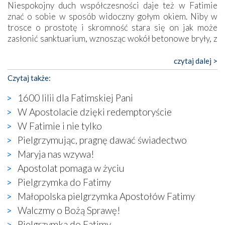
Niespokojny duch współczesności daje też w Fatimie
znać o sobie w sposób widoczny gołym okiem. Niby w
trosce o prostotę i skromność stara się on jak może
zasłonić sanktuarium, wznosząc wokół betonowe bryły, z
których niektóre nawet zostały poświęcone jako miejsca
katolickiego kultu. Tylko co wspólnego z żywą,
czytaj dalej >
autentyczną wiarą mogą mieć płaskie, szare bunkry albo
Czytaj także:
kaplice, w których Tabernakulum przypomina bardziej
skrzynkę na narzędzia? Albo co powiedzieć o ustawionym
1600 lilii dla Fatimskiej Pani
tuż przy nowej bazylice wielkim krzyżu, na którym
W Apostolacie dzięki redemptoryście
zamiast Chrystusa umieszczono dziwaczną postać jakby
W Fatimie i nie tylko
wyjętą ze starożytnych hieroglifów? W kulturowym
kontekście naszych czasów to raczej karykatura niż godny
Pielgrzymując, pragnę dawać świadectwo
wizerunek Zbawiciela…
Maryja nas wzywa!
Zatem nawet w bezpośrednim otoczeniu sanktuarium
Apostolat pomaga w życiu
naocznie przekonaliśmy się, że wewnątrz Kościoła toczy
Pielgrzymka do Fatimy
się ogromna walka o kształt katolicyzmu i o serca
wierzących. Do czego to zmaganie może prowadzić,
Małopolska pielgrzymka Apostołów Fatimy
widzieliśmy w urokliwym, niewielkim mieście Obidos,
Walczmy o Bożą Sprawę!
gdzie w miejscu dawnego kościoła działa dzisiaj…
Pielgrzymka do Fatimy