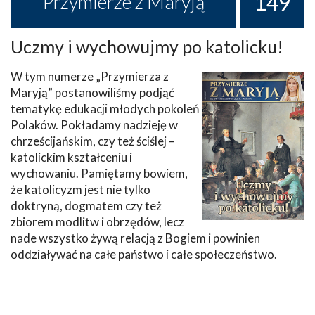
149
Przymierze z Maryją
Uczmy i wychowujmy po katolicku!
W tym numerze „Przymierza z
Maryją” postanowiliśmy podjąć
tematykę edukacji młodych pokoleń
Polaków. Pokładamy nadzieję w
chrześcijańskim, czy też ściślej –
katolickim kształceniu i
wychowaniu. Pamiętamy bowiem,
że katolicyzm jest nie tylko
doktryną, dogmatem czy też
zbiorem modlitw i obrzędów, lecz
nade wszystko żywą relacją z Bogiem i powinien
oddziaływać na całe państwo i całe społeczeństwo.