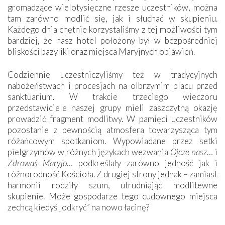
gromadzące wielotysięczne rzesze uczestników, można
tam zarówno modlić się, jak i słuchać w skupieniu.
Każdego dnia chętnie korzystaliśmy z tej możliwości tym
bardziej, że nasz hotel położony był w bezpośredniej
bliskości bazyliki oraz miejsca Maryjnych objawień.
Codziennie uczestniczyliśmy też w tradycyjnych
nabożeństwach i procesjach na olbrzymim placu przed
sanktuarium. W trakcie trzeciego wieczoru
przedstawiciele naszej grupy mieli zaszczytną okazję
prowadzić fragment modlitwy. W pamięci uczestników
pozostanie z pewnością atmosfera towarzysząca tym
różańcowym spotkaniom. Wypowiadane przez setki
pielgrzymów w różnych językach wezwania
Ojcze nasz
… i
Zdrowaś Maryjo
… podkreślały zarówno jedność jak i
różnorodność Kościoła. Z drugiej strony jednak – zamiast
harmonii rodziły szum, utrudniając modlitewne
skupienie. Może gospodarze tego cudownego miejsca
zechcą kiedyś „odkryć” na nowo łacinę?