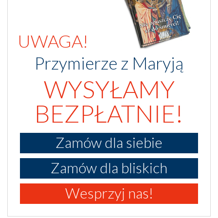
UWAGA!
Przymierze z Maryją
WYSYŁAMY
BEZPŁATNIE!
Zamów dla siebie
Zamów dla bliskich
Wesprzyj nas!