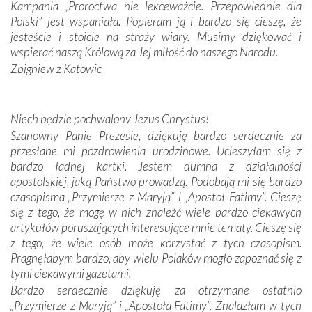
spotykaliśmy się z serdeczną otwartością
Kampania „Proroctwa nie lekceważcie. Przepowiednie dla
Portugalczyków. Podziwialiśmy ich ludową sztukę i
Polski” jest wspaniała. Popieram ją i bardzo się cieszę, że
zwyczaje. Mimo że nasze kraje są od siebie bardzo
jesteście i stoicie na straży wiary. Musimy dziękować i
oddalone, w żaden sposób nie czuliśmy się obco.
wspierać naszą Królową za Jej miłość do naszego Narodu.
Sprawiła to oczywiście sama Matka Boża, ale też
Zbigniew z Katowic
kulturowa bliskość biorąca swój początek w naszej
wspólnej wierze. Podczas wyjazdów do historycznych
miejsc, które znalazły się na trasie naszej pielgrzymki,
Niech będzie pochwalony Jezus Chrystus!
mieliśmy okazję przekonać się, że Maryja swoją opieką
Szanowny Panie Prezesie, dziękuję bardzo serdecznie za
otacza nie tylko nasz naród, lecz wszystkie nacje, które
przesłane mi pozdrowienia urodzinowe. Ucieszyłam się z
się Jej ufnie oddają, a także każdą osobę, która zawierza
bardzo ładnej kartki. Jestem dumna z działalności
Jej siebie oraz swych bliskich.
apostolskiej, jaką Państwo prowadzą. Podobają mi się bardzo
czasopisma „Przymierze z Maryją” i „Apostoł Fatimy”. Cieszę
Dzieje Portugalii to również historia wierności Bogu i
się z tego, że mogę w nich znaleźć wiele bardzo ciekawych
odstępstw, także w życiu władców. Trudne momenty w
artykułów poruszających interesujące mnie tematy. Cieszę się
wymiarze tak osobistym, jak i zbiorowym, przypominają o
z tego, że wiele osób może korzystać z tych czasopism.
konieczności ciągłego zabiegania o własną duszę i o łaskę
Pragnęłabym bardzo, aby wielu Polaków mogło zapoznać się z
Opatrzności. Wierność przynosi pomyślność –
tymi ciekawymi gazetami.
przynajmniej w życiu duchowym. Odstępstwo owocuje
Bardzo serdecznie dziękuję za otrzymane ostatnio
nieszczęściem i śmiercią. Te uniwersalne prawdy
„Przymierze z Maryją” i „Apostoła Fatimy”. Znalazłam w tych
przychodziły na myśl, gdy słuchaliśmy opowieści