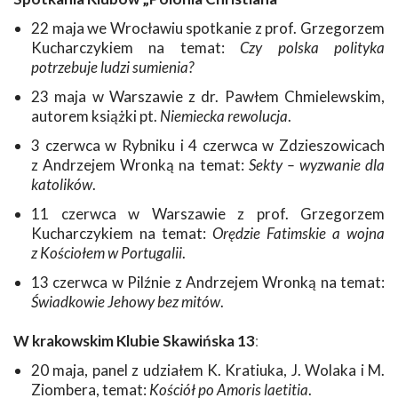
22 maja we Wrocławiu spotkanie z prof. Grzegorzem
Kucharczykiem na temat:
Czy polska polityka
potrzebuje ludzi sumienia?
23 maja w Warszawie z dr. Pawłem Chmielewskim,
autorem książki pt.
Niemiecka rewolucja
.
3 czerwca w Rybniku i 4 czerwca w Zdzieszowicach
z Andrzejem Wronką na temat:
Sekty – wyzwanie dla
katolików
.
11 czerwca w Warszawie z prof. Grzegorzem
Kucharczykiem na temat:
Orędzie Fatimskie a wojna
z Kościołem w Portugalii
.
13 czerwca w Pilźnie z Andrzejem Wronką na temat:
Świadkowie Jehowy bez mitów
.
W krakowskim Klubie Skawińska 13
:
20 maja, panel z udziałem K. Kratiuka, J. Wolaka i M.
Ziombera, temat:
Kościół po Amoris laetitia
.