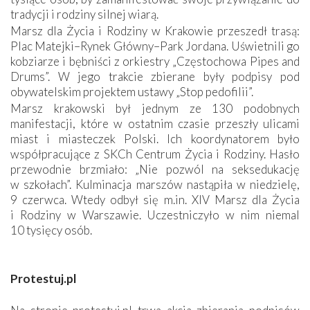
tradycji i rodziny silnej wiarą.
Marsz dla Życia i Rodziny w Krakowie przeszedł trasą:
Plac Matejki–Rynek Główny–Park Jordana. Uświetnili go
kobziarze i bębniści z orkiestry „Częstochowa Pipes and
Drums”. W jego trakcie zbierane były podpisy pod
obywatelskim projektem ustawy „Stop pedofilii”.
Marsz krakowski był jednym ze 130 podobnych
manifestacji, które w ostatnim czasie przeszły ulicami
miast i miasteczek Polski. Ich koordynatorem było
współpracujące z SKCh Centrum Życia i Rodziny. Hasło
przewodnie brzmiało: „Nie pozwól na seksedukację
w szkołach”. Kulminacja marszów nastąpiła w niedzielę,
9 czerwca. Wtedy odbył się m.in. XIV Marsz dla Życia
i Rodziny w Warszawie. Uczestniczyło w nim niemal
10 tysięcy osób.
Protestuj.pl