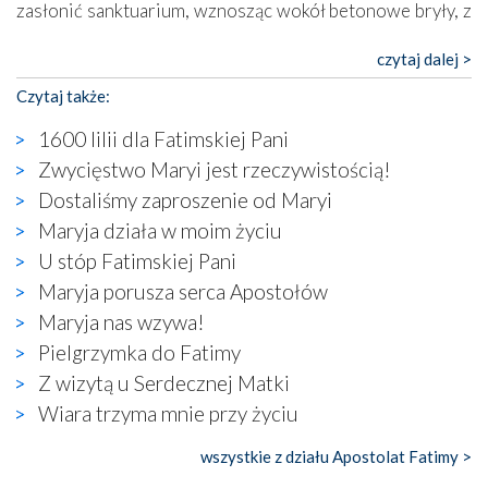
zasłonić sanktuarium, wznosząc wokół betonowe bryły, z
których niektóre nawet zostały poświęcone jako miejsca
katolickiego kultu. Tylko co wspólnego z żywą,
czytaj dalej >
autentyczną wiarą mogą mieć płaskie, szare bunkry albo
Czytaj także:
kaplice, w których Tabernakulum przypomina bardziej
skrzynkę na narzędzia? Albo co powiedzieć o ustawionym
1600 lilii dla Fatimskiej Pani
tuż przy nowej bazylice wielkim krzyżu, na którym
Zwycięstwo Maryi jest rzeczywistością!
zamiast Chrystusa umieszczono dziwaczną postać jakby
Dostaliśmy zaproszenie od Maryi
wyjętą ze starożytnych hieroglifów? W kulturowym
kontekście naszych czasów to raczej karykatura niż godny
Maryja działa w moim życiu
wizerunek Zbawiciela…
U stóp Fatimskiej Pani
Zatem nawet w bezpośrednim otoczeniu sanktuarium
Maryja porusza serca Apostołów
naocznie przekonaliśmy się, że wewnątrz Kościoła toczy
Maryja nas wzywa!
się ogromna walka o kształt katolicyzmu i o serca
wierzących. Do czego to zmaganie może prowadzić,
Pielgrzymka do Fatimy
widzieliśmy w urokliwym, niewielkim mieście Obidos,
Z wizytą u Serdecznej Matki
gdzie w miejscu dawnego kościoła działa dzisiaj…
Wiara trzyma mnie przy życiu
księgarnia.
wszystkie z działu Apostolat Fatimy >
Nasze pielgrzymkowe wyprawy, których celem były