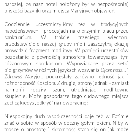
bardziej, że nasz hotel położony był w bezpośredniej
bliskości bazyliki oraz miejsca Maryjnych objawień.
Codziennie uczestniczyliśmy też w tradycyjnych
nabożeństwach i procesjach na olbrzymim placu przed
sanktuarium. W trakcie trzeciego wieczoru
przedstawiciele naszej grupy mieli zaszczytną okazję
prowadzić fragment modlitwy. W pamięci uczestników
pozostanie z pewnością atmosfera towarzysząca tym
różańcowym spotkaniom. Wypowiadane przez setki
pielgrzymów w różnych językach wezwania
Ojcze nasz
… i
Zdrowaś Maryjo
… podkreślały zarówno jedność jak i
różnorodność Kościoła. Z drugiej strony jednak – zamiast
harmonii rodziły szum, utrudniając modlitewne
skupienie. Może gospodarze tego cudownego miejsca
zechcą kiedyś „odkryć” na nowo łacinę?
Niespokojny duch współczesności daje też w Fatimie
znać o sobie w sposób widoczny gołym okiem. Niby w
trosce o prostotę i skromność stara się on jak może