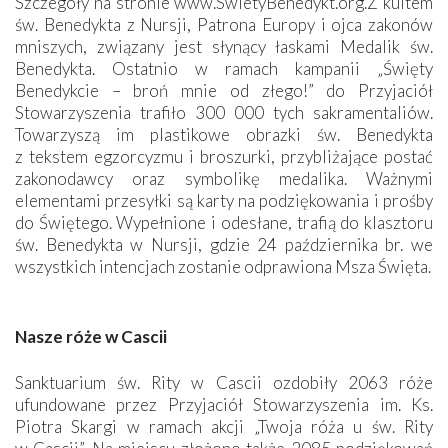
Szczegóły na stronie www.SwietyBenedykt.org.Z kultem
św. Benedykta z Nursji, Patrona Europy i ojca zakonów
mniszych, związany jest słynący łaskami Medalik św.
Benedykta. Ostatnio w ramach kampanii „Święty
Benedykcie – broń mnie od złego!” do Przyjaciół
Stowarzyszenia trafiło 300 000 tych sakramentaliów.
Towarzyszą im plastikowe obrazki św. Benedykta
z tekstem egzorcyzmu i broszurki, przybliżające postać
zakonodawcy oraz symbolikę medalika. Ważnymi
elementami przesyłki są karty na podziękowania i prośby
do Świętego. Wypełnione i odesłane, trafią do klasztoru
św. Benedykta w Nursji, gdzie 24 października br. we
wszystkich intencjach zostanie odprawiona Msza ­Święta.
Nasze róże w Cascii
Sanktuarium św. Rity w Cascii ozdobiły 2063 róże
ufundowane przez Przyjaciół Stowarzyszenia im. Ks.
Piotra Skargi w ramach akcji „Twoja róża u św. Rity