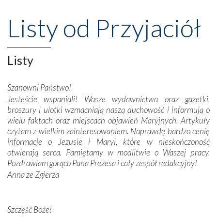
wspaniałe klasztory w miasteczku Alcobaça czy w Batalhi,
przeniosły nas do czasów, gdy świątynie bez wątpienia
Listy od Przyjaciół
wznoszono na chwałę Bożą, na przykład – w podzięce za
Opatrznościową pomoc w wygranej bitwie o
niepodległość kraju. Zachwyt budziła potężna, a zarazem
misterna architektura tych monumentalnych dzieł,
Listy
wspaniałe zdobienia, dbałość ich twórców o detale,
połączenie talentów z wytrwałością i pracowitością
Szanowni Państwo!
budowniczych.
Jesteście wspaniali! Wasze wydawnictwa oraz gazetki,
broszury i ulotki wzmacniają naszą duchowość i informują o
Podążyliśmy też śladami fatimskich wizjonerów – Łucji
wielu faktach oraz miejscach objawień Maryjnych. Artykuły
dos Santos oraz świętych Hiacynty i Franciszka Marto.
czytam z wielkim zainteresowaniem. Naprawdę bardzo cenię
Modliliśmy się przy ich grobach. Odprawiliśmy Drogę
informacje o Jezusie i Maryi, które w nieskończoność
Krzyżową w ich rodzinnych stronach, odwiedziliśmy
otwierają serca. Pamiętamy w modlitwie o Waszej pracy.
domy, w których żyli.
Pozdrawiam gorąco Pana Prezesa i cały zespół redakcyjny!
Anna ze Zgierza
W miejscu objawień Matki Bożej zapaliliśmy świece
przywiezione wraz z intencjami powierzonymi nam przez
Darczyńców w ramach akcji „Twoje światło w Fatimie”.
Podczas tej kilkudniowej wyprawy na każdym kroku
Szczęść Boże!