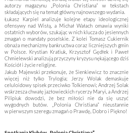
autorzy magazynu „Polonia Christiana” w tekstach
składających się na temat główny najnowszego wydania.
Łukasz Karpiel analizuje kolejne etapy ideologicznej
ofensywy nad Wisłą, a Michał Wałach omawia wyniki
ostatnich wyborów, szukając w nich klucza do jesiennych
zmagań o mandaty poselskie. Z kolei Tomasz Cukiernik
obnaża mechanizmy bankructwa coraz liczniejszych gmin
w Polsce. Krystian Kratiuk, Krzysztof Gędłek i Paweł
Chmielewski analizują przyczyny kryzysu nękającego dziś
Kościół i życie religijne.
Jakub Majewski przekonuje, że Sienkiewicz to znacznie
więcej niż tylko Trylogia; Jerzy Wolak demaskuje
celuloidowy spisek przeciwko Tolkienowi; Andrzej Solak
wskrzesza chwałę jazłowieckich rycerzy Maryi, a Andrzej
Pilipiuk dowodzi, że bez miłości nie da się uszyć
wygodnych butów. „Polonia Christiana” nieustannie
w pierwszym szeregu zmagań o Prawdę, Dobro i Piękno!
Spotkania Klubów „Polonia Christiana”