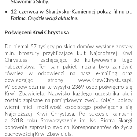
Sławomira Skiby.
12 czerwca w Skarżysku-Kamiennej pokaz filmu pt.
Fatima. Orędzie wciąż aktualne
.
Poświęceni Krwi Chrystusa
Do niemal 57 tysięcy polskich domów wysłane zostały
m.in. broszury przybliżające kult Najdroższej Krwi
Chrystusa i zachęcające do kultywowania tego
nabożeństwa. Ten sam pakiet można było zamówić
również w odpowiedzi na nasz ­e-mailing oraz
odwiedzając stronę www.KrewChrystusa.pl.
W odpowiedzi na te wysyłki 2369 osób poświęciło się
Krwi Zbawiciela. Nazwisko każdego uczestnika akcji
zostało zapisane na pamiątkowym zwoju.Kolejni polscy
wierni mieli możliwość osobistego poświęcenia się
Najdroższej Krwi Chrystusa. Po sukcesie kampanii
z 2018 roku Stowarzyszenie im. Ks. Piotra Skargi
ponownie zaprosiło swoich Korespondentów do życia
duchowością Krwi Zbawiciela.