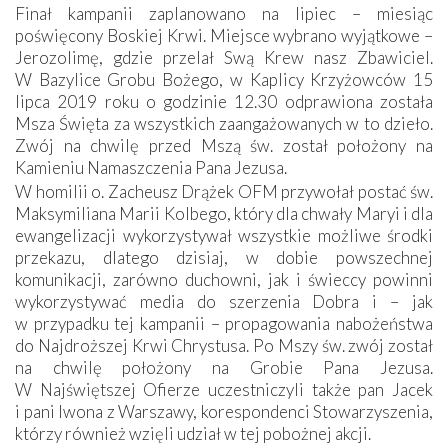
Finał kampanii zaplanowano na lipiec – miesiąc
poświęcony Boskiej Krwi. Miejsce wybrano wyjątkowe –
Jerozolimę, gdzie przelał Swą Krew nasz Zbawiciel.
W Bazylice Grobu Bożego, w Kaplicy Krzyżowców 15
lipca 2019 roku o godzinie 12.30 odprawiona została
Msza Święta za wszystkich zaangażowanych w to dzieło.
Zwój na chwilę przed Mszą św. został położony na
Kamieniu Namaszczenia Pana Jezusa.
W homilii o. Zacheusz Drążek OFM przywołał postać św.
Maksymiliana Marii Kolbego, który dla chwały Maryi i dla
ewangelizacji wykorzystywał wszystkie możliwe środki
przekazu, dlatego dzisiaj, w dobie powszechnej
komunikacji, zarówno duchowni, jak i świeccy powinni
wykorzystywać media do szerzenia Dobra i – jak
w przypadku tej kampanii – propagowania nabożeństwa
do Najdroższej Krwi Chrystusa. Po Mszy św. zwój został
na chwilę położony na Grobie Pana Jezusa.
W Najświętszej Ofierze uczestniczyli także pan Jacek
i pani Iwona z Warszawy, korespondenci Stowarzyszenia,
którzy również wzięli udział w tej pobożnej akcji.