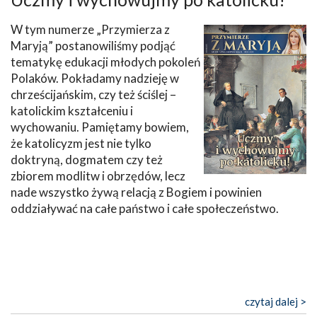
W tym numerze „Przymierza z
Maryją” postanowiliśmy podjąć
tematykę edukacji młodych pokoleń
Polaków. Pokładamy nadzieję w
chrześcijańskim, czy też ściślej –
katolickim kształceniu i
wychowaniu. Pamiętamy bowiem,
że katolicyzm jest nie tylko
doktryną, dogmatem czy też
zbiorem modlitw i obrzędów, lecz
nade wszystko żywą relacją z Bogiem i powinien
oddziaływać na całe państwo i całe społeczeństwo.
czytaj dalej >