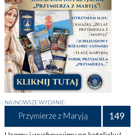
NAJNOWSZE WYDANIE:
149
Przymierze z Maryją
Uczmy i wychowujmy po katolicku!