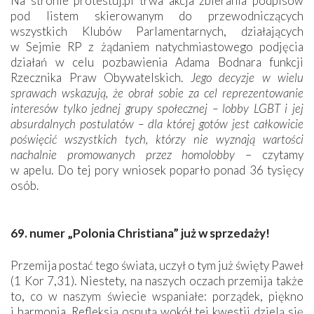
Na stronie protestuj.pl trwa akcja zbierania podpisów
pod listem skierowanym do przewodniczących
wszystkich Klubów Parlamentarnych, działających
w Sejmie RP z żądaniem natychmiastowego podjęcia
działań w celu pozbawienia Adama Bodnara funkcji
Rzecznika Praw Obywatelskich.
Jego decyzje w wielu
sprawach wskazują, że obrał sobie za cel reprezentowanie
interesów tylko jednej grupy społecznej – lobby LGBT i jej
absurdalnych postulatów – dla której gotów jest całkowicie
poświęcić wszystkich tych, którzy nie wyznają wartości
nachalnie promowanych przez homolobby
– czytamy
w apelu. Do tej pory wniosek poparło ponad 36 tysięcy
osób.
69. numer „Polonia Christiana” już w sprzedaży!
Przemija postać tego świata, uczył o tym już święty Paweł
(1 Kor 7,31). Niestety, na naszych oczach przemija także
to, co w naszym świecie wspaniałe: porządek, piękno
i harmonia. Refleksją osnutą wokół tej kwestii dzielą się