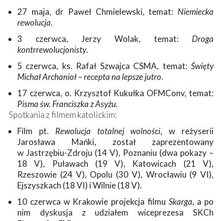
27 maja, dr Paweł Chmielewski, temat:
Niemiecka
rewolucja
.
3 czerwca, Jerzy Wolak, temat:
Droga
kontrrewolucjonisty
.
5 czerwca, ks. Rafał Szwajca CSMA, temat:
Święty
Michał Archanioł – recepta na lepsze jutro
.
17 czerwca, o. Krzysztof Kukułka OFMConv, temat:
Pisma św. Franciszka z Asyżu.
Spotkania z filmem katolickim:
Film pt.
Rewolucja totalnej wolności
, w reżyserii
Jarosława Mańki, został zaprezentowany
w Jastrzębiu-Zdroju (14 V), Poznaniu (dwa pokazy –
18 V), Puławach (19 V), Katowicach (21 V),
Rzeszowie (24 V), Opolu (30 V), Wrocławiu (9 VI),
Ejszyszkach (18 VI) i Wilnie (18 V).
10 czerwca w Krakowie projekcja filmu
Skarga
, a po
nim dyskusja z udziałem wiceprezesa SKCh