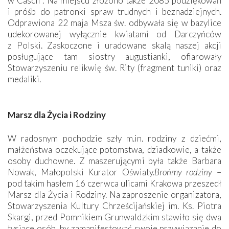
w Cascii”. Na miejscu złożono także 2085 podziękowań
i próśb do patronki spraw trudnych i beznadziejnych.
Odprawiona 22 maja Msza św. odbywała się w bazylice
udekorowanej wyłącznie kwiatami od Darczyńców
z Polski. Zaskoczone i uradowane skalą naszej akcji
posługujące tam siostry augustianki, ofiarowały
Stowarzyszeniu relikwię św. Rity (fragment tuniki) oraz
medaliki.
Marsz dla Życia i Rodziny
W radosnym pochodzie szły m.in. rodziny z dziećmi,
małżeństwa oczekujące potomstwa, dziadkowie, a także
osoby duchowne. Z maszerującymi była także Barbara
Nowak, Małopolski Kurator Oświaty.
Brońmy rodziny
–
pod takim hasłem 16 czerwca ulicami Krakowa przeszedł
Marsz dla Życia i Rodziny. Na zaproszenie organizatora,
Stowarzyszenia Kultury Chrześcijańskiej im. Ks. Piotra
Skargi, przed Pomnikiem Grunwaldzkim stawiło się dwa
tysiące osób, by zamanifestować swoje przywiązanie do