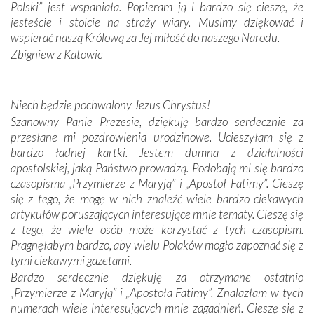
zwyczaje. Mimo że nasze kraje są od siebie bardzo
Polski” jest wspaniała. Popieram ją i bardzo się cieszę, że
oddalone, w żaden sposób nie czuliśmy się obco.
jesteście i stoicie na straży wiary. Musimy dziękować i
Sprawiła to oczywiście sama Matka Boża, ale też
wspierać naszą Królową za Jej miłość do naszego Narodu.
kulturowa bliskość biorąca swój początek w naszej
Zbigniew z Katowic
wspólnej wierze. Podczas wyjazdów do historycznych
miejsc, które znalazły się na trasie naszej pielgrzymki,
mieliśmy okazję przekonać się, że Maryja swoją opieką
Niech będzie pochwalony Jezus Chrystus!
otacza nie tylko nasz naród, lecz wszystkie nacje, które
Szanowny Panie Prezesie, dziękuję bardzo serdecznie za
się Jej ufnie oddają, a także każdą osobę, która zawierza
przesłane mi pozdrowienia urodzinowe. Ucieszyłam się z
Jej siebie oraz swych bliskich.
bardzo ładnej kartki. Jestem dumna z działalności
apostolskiej, jaką Państwo prowadzą. Podobają mi się bardzo
Dzieje Portugalii to również historia wierności Bogu i
czasopisma „Przymierze z Maryją” i „Apostoł Fatimy”. Cieszę
odstępstw, także w życiu władców. Trudne momenty w
się z tego, że mogę w nich znaleźć wiele bardzo ciekawych
wymiarze tak osobistym, jak i zbiorowym, przypominają o
artykułów poruszających interesujące mnie tematy. Cieszę się
konieczności ciągłego zabiegania o własną duszę i o łaskę
z tego, że wiele osób może korzystać z tych czasopism.
Opatrzności. Wierność przynosi pomyślność –
Pragnęłabym bardzo, aby wielu Polaków mogło zapoznać się z
przynajmniej w życiu duchowym. Odstępstwo owocuje
tymi ciekawymi gazetami.
nieszczęściem i śmiercią. Te uniwersalne prawdy
Bardzo serdecznie dziękuję za otrzymane ostatnio
przychodziły na myśl, gdy słuchaliśmy opowieści
„Przymierze z Maryją” i „Apostoła Fatimy”. Znalazłam w tych
przewodników o portugalskich monarchach i wodzach,
numerach wiele interesujących mnie zagadnień. Cieszę się z