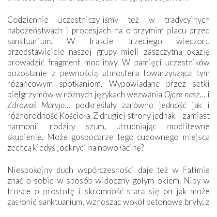
Codziennie uczestniczyliśmy też w tradycyjnych
nabożeństwach i procesjach na olbrzymim placu przed
sanktuarium. W trakcie trzeciego wieczoru
przedstawiciele naszej grupy mieli zaszczytną okazję
prowadzić fragment modlitwy. W pamięci uczestników
pozostanie z pewnością atmosfera towarzysząca tym
różańcowym spotkaniom. Wypowiadane przez setki
pielgrzymów w różnych językach wezwania
Ojcze nasz
… i
Zdrowaś Maryjo
… podkreślały zarówno jedność jak i
różnorodność Kościoła. Z drugiej strony jednak – zamiast
harmonii rodziły szum, utrudniając modlitewne
skupienie. Może gospodarze tego cudownego miejsca
zechcą kiedyś „odkryć” na nowo łacinę?
Niespokojny duch współczesności daje też w Fatimie
znać o sobie w sposób widoczny gołym okiem. Niby w
trosce o prostotę i skromność stara się on jak może
zasłonić sanktuarium, wznosząc wokół betonowe bryły, z
których niektóre nawet zostały poświęcone jako miejsca