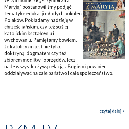
W tym numerze „Przymierza z
Maryją” postanowiliśmy podjąć
tematykę edukacji młodych pokoleń
Polaków. Pokładamy nadzieję w
chrześcijańskim, czy też ściślej –
katolickim kształceniu i
wychowaniu. Pamiętamy bowiem,
że katolicyzm jest nie tylko
doktryną, dogmatem czy też
zbiorem modlitw i obrzędów, lecz
nade wszystko żywą relacją z Bogiem i powinien
oddziaływać na całe państwo i całe społeczeństwo.
czytaj dalej >