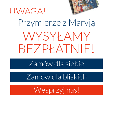
UWAGA!
Przymierze z Maryją
WYSYŁAMY
BEZPŁATNIE!
Zamów dla siebie
Zamów dla bliskich
Wesprzyj nas!