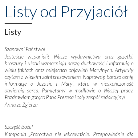
wznoszono na chwałę Bożą, na przykład – w podzięce za
Listy od Przyjaciół
Opatrznościową pomoc w wygranej bitwie o
niepodległość kraju. Zachwyt budziła potężna, a zarazem
misterna architektura tych monumentalnych dzieł,
wspaniałe zdobienia, dbałość ich twórców o detale,
Listy
połączenie talentów z wytrwałością i pracowitością
budowniczych.
Szanowni Państwo!
Jesteście wspaniali! Wasze wydawnictwa oraz gazetki,
Podążyliśmy też śladami fatimskich wizjonerów – Łucji
broszury i ulotki wzmacniają naszą duchowość i informują o
dos Santos oraz świętych Hiacynty i Franciszka Marto.
wielu faktach oraz miejscach objawień Maryjnych. Artykuły
Modliliśmy się przy ich grobach. Odprawiliśmy Drogę
czytam z wielkim zainteresowaniem. Naprawdę bardzo cenię
Krzyżową w ich rodzinnych stronach, odwiedziliśmy
informacje o Jezusie i Maryi, które w nieskończoność
domy, w których żyli.
otwierają serca. Pamiętamy w modlitwie o Waszej pracy.
Pozdrawiam gorąco Pana Prezesa i cały zespół redakcyjny!
W miejscu objawień Matki Bożej zapaliliśmy świece
Anna ze Zgierza
przywiezione wraz z intencjami powierzonymi nam przez
Darczyńców w ramach akcji „Twoje światło w Fatimie”.
Podczas tej kilkudniowej wyprawy na każdym kroku
spotykaliśmy się z serdeczną otwartością
Szczęść Boże!
Portugalczyków. Podziwialiśmy ich ludową sztukę i
Kampania „Proroctwa nie lekceważcie. Przepowiednie dla