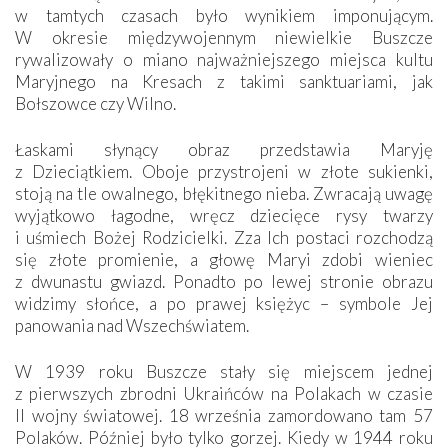
w tamtych czasach było wynikiem imponującym.
W okresie międzywojennym niewielkie Buszcze
rywalizowały o miano najważniejszego miejsca kultu
Maryjnego na Kresach z takimi sanktuariami, jak
Bołszowce czy Wilno.
Łaskami słynący obraz przedstawia Maryję
z Dzieciątkiem. Oboje przystrojeni w złote sukienki,
stoją na tle owalnego, błękitnego nieba. Zwracają uwagę
wyjątkowo łagodne, wręcz dziecięce rysy twarzy
i uśmiech Bożej Rodzicielki. Zza Ich postaci rozchodzą
się złote promienie, a głowę Maryi zdobi wieniec
z dwunastu gwiazd. Ponadto po lewej stronie obrazu
widzimy słońce, a po prawej księżyc – symbole Jej
panowania nad Wszechświatem.
W 1939 roku Buszcze stały się miejscem jednej
z pierwszych zbrodni Ukraińców na Polakach w czasie
II wojny światowej. 18 września zamordowano tam 57
Polaków. Później było tylko gorzej. Kiedy w 1944 roku