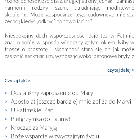
różnorodność Kościoła. Z drugiej strony jednak – zamiast
harmonii rodziły szum, utrudniając modlitewne
skupienie. Może gospodarze tego cudownego miejsca
zechcą kiedyś „odkryć” na nowo łacinę?
Niespokojny duch współczesności daje też w Fatimie
znać o sobie w sposób widoczny gołym okiem. Niby w
trosce o prostotę i skromność stara się on jak może
zasłonić sanktuarium, wznosząc wokół betonowe bryły, z
których niektóre nawet zostały poświęcone jako miejsca
katolickiego kultu. Tylko co wspólnego z żywą,
czytaj dalej >
autentyczną wiarą mogą mieć płaskie, szare bunkry albo
Czytaj także:
kaplice, w których Tabernakulum przypomina bardziej
skrzynkę na narzędzia? Albo co powiedzieć o ustawionym
Dostaliśmy zaproszenie od Maryi
tuż przy nowej bazylice wielkim krzyżu, na którym
Apostolat jeszcze bardziej mnie zbliża do Maryi
zamiast Chrystusa umieszczono dziwaczną postać jakby
U Fatimskiej Pani
wyjętą ze starożytnych hieroglifów? W kulturowym
kontekście naszych czasów to raczej karykatura niż godny
Pielgrzymka do Fatimy!
wizerunek Zbawiciela…
Krocząc za Maryją
Zatem nawet w bezpośrednim otoczeniu sanktuarium
Boże wsparcie w zwyczajnym życiu
naocznie przekonaliśmy się, że wewnątrz Kościoła toczy