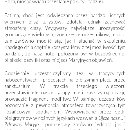
Boża, niosąc światu przesłanie pokuty i nadziei.
Fatima, choć jest odwiedzana przez bardzo licznych
wiernych oraz turystów, zdołała jednak zachować
atmosferę ciszy. Wyjąwszy największe uroczystości
gromadzące wielotysięczne rzesze uczestników, można
tam zarówno modlić się, jak i słuchać w skupieniu.
Każdego dnia chętnie korzystaliśmy z tej możliwości tym
bardziej, że nasz hotel położony był w bezpośredniej
bliskości bazyliki oraz miejsca Maryjnych objawień.
Codziennie uczestniczyliśmy też w tradycyjnych
nabożeństwach i procesjach na olbrzymim placu przed
sanktuarium. W trakcie trzeciego wieczoru
przedstawiciele naszej grupy mieli zaszczytną okazję
prowadzić fragment modlitwy. W pamięci uczestników
pozostanie z pewnością atmosfera towarzysząca tym
różańcowym spotkaniom. Wypowiadane przez setki
pielgrzymów w różnych językach wezwania
Ojcze nasz
… i
Zdrowaś Maryjo
… podkreślały zarówno jedność jak i