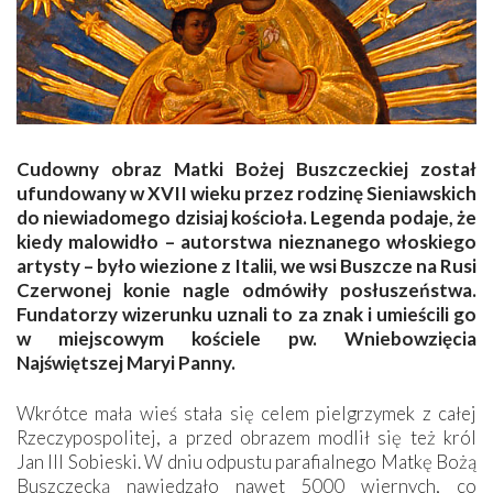
Cudowny obraz Matki Bożej Buszczeckiej został
ufundowany w XVII wieku przez rodzinę Sieniawskich
do niewiadomego dzisiaj kościoła. Legenda podaje, że
kiedy malowidło – autorstwa nieznanego włoskiego
artysty – było wiezione z Italii, we wsi Buszcze na Rusi
Czerwonej konie nagle odmówiły posłuszeństwa.
Fundatorzy wizerunku uznali to za znak i umieścili go
w miejscowym kościele pw. Wniebowzięcia
Najświętszej Maryi Panny.
Wkrótce mała wieś stała się celem pielgrzymek z całej
Rzeczypospolitej, a przed obrazem modlił się też król
Jan III Sobieski. W dniu odpustu parafialnego Matkę Bożą
Buszczecką nawiedzało nawet 5000 wiernych, co