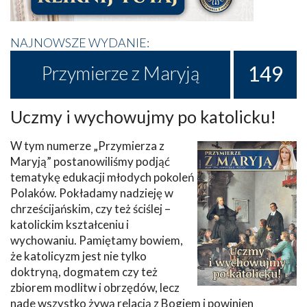
NAJNOWSZE WYDANIE:
149
Przymierze z Maryją
Uczmy i wychowujmy po katolicku!
W tym numerze „Przymierza z
Maryją” postanowiliśmy podjąć
tematykę edukacji młodych pokoleń
Polaków. Pokładamy nadzieję w
chrześcijańskim, czy też ściślej –
katolickim kształceniu i
wychowaniu. Pamiętamy bowiem,
że katolicyzm jest nie tylko
doktryną, dogmatem czy też
zbiorem modlitw i obrzędów, lecz
nade wszystko żywą relacją z Bogiem i powinien