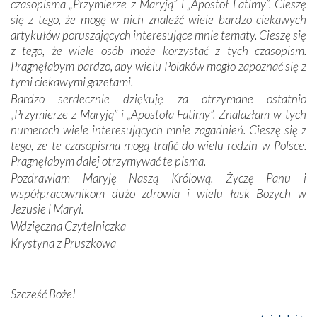
czasopisma „Przymierze z Maryją” i „Apostoł Fatimy”. Cieszę
Dzieje Portugalii to również historia wierności Bogu i
się z tego, że mogę w nich znaleźć wiele bardzo ciekawych
odstępstw, także w życiu władców. Trudne momenty w
artykułów poruszających interesujące mnie tematy. Cieszę się
wymiarze tak osobistym, jak i zbiorowym, przypominają o
z tego, że wiele osób może korzystać z tych czasopism.
konieczności ciągłego zabiegania o własną duszę i o łaskę
Pragnęłabym bardzo, aby wielu Polaków mogło zapoznać się z
Opatrzności. Wierność przynosi pomyślność –
tymi ciekawymi gazetami.
przynajmniej w życiu duchowym. Odstępstwo owocuje
Bardzo serdecznie dziękuję za otrzymane ostatnio
nieszczęściem i śmiercią. Te uniwersalne prawdy
„Przymierze z Maryją” i „Apostoła Fatimy”. Znalazłam w tych
przychodziły na myśl, gdy słuchaliśmy opowieści
numerach wiele interesujących mnie zagadnień. Cieszę się z
przewodników o portugalskich monarchach i wodzach,
tego, że te czasopisma mogą trafić do wielu rodzin w Polsce.
zwycięskich bitwach i nieszczęśliwych losach grzesznych
Pragnęłabym dalej otrzymywać te pisma.
kochanków.
Pozdrawiam Maryję Naszą Królową. Życzę Panu i
współpracownikom dużo zdrowia i wielu łask Bożych w
Byli tym razem pośród Apostołów Fatimy reprezentanci
Jezusie i Maryi.
każdego spośród żyjących pokoleń. Najmłodszy uczestnik
Wdzięczna Czytelniczka
liczył sobie 13 lat, zaś senior, pan Zdzisław – już 94.
–
Krystyna z Pruszkowa
Całe życie marzyłem, by tu przyjechać
– przyznał w
rozmowie.
Nasza pielgrzymka nie byłaby tak bogata w duchową treść
Szczęść Boże!
bez obecności duszpasterza – księdza Krzysztofa.
Bardzo dziękuję za przysyłanie mi „Przymierza z Maryją”. Jest