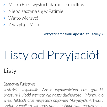
Matka Boża wysłuchała moich modlitw
się ogromna walka o kształt katolicyzmu i o serca
wierzących. Do czego to zmaganie może prowadzić,
Niebo zaczyna się w Fatimie
widzieliśmy w urokliwym, niewielkim mieście Obidos,
Warto wierzyć!
gdzie w miejscu dawnego kościoła działa dzisiaj…
Z wizytą u Matki
księgarnia.
wszystkie z działu Apostolat Fatimy >
Nasze pielgrzymkowe wyprawy, których celem były
wspaniałe klasztory w miasteczku Alcobaça czy w Batalhi,
przeniosły nas do czasów, gdy świątynie bez wątpienia
Listy od Przyjaciół
wznoszono na chwałę Bożą, na przykład – w podzięce za
Opatrznościową pomoc w wygranej bitwie o
niepodległość kraju. Zachwyt budziła potężna, a zarazem
misterna architektura tych monumentalnych dzieł,
Listy
wspaniałe zdobienia, dbałość ich twórców o detale,
połączenie talentów z wytrwałością i pracowitością
Szanowni Państwo!
budowniczych.
Jesteście wspaniali! Wasze wydawnictwa oraz gazetki,
broszury i ulotki wzmacniają naszą duchowość i informują o
Podążyliśmy też śladami fatimskich wizjonerów – Łucji
wielu faktach oraz miejscach objawień Maryjnych. Artykuły
dos Santos oraz świętych Hiacynty i Franciszka Marto.
czytam z wielkim zainteresowaniem. Naprawdę bardzo cenię
Modliliśmy się przy ich grobach. Odprawiliśmy Drogę