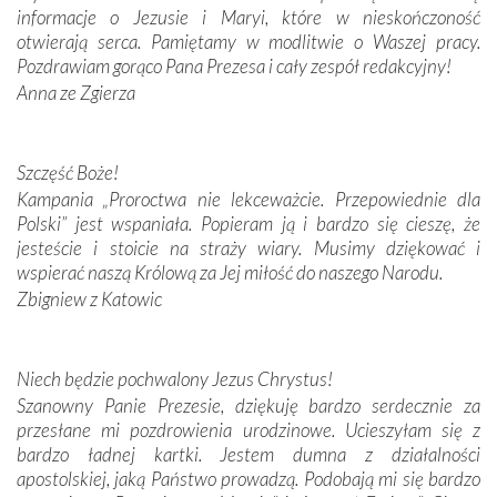
informacje o Jezusie i Maryi, które w nieskończoność
Krzyżową w ich rodzinnych stronach, odwiedziliśmy
otwierają serca. Pamiętamy w modlitwie o Waszej pracy.
domy, w których żyli.
Pozdrawiam gorąco Pana Prezesa i cały zespół redakcyjny!
Anna ze Zgierza
W miejscu objawień Matki Bożej zapaliliśmy świece
przywiezione wraz z intencjami powierzonymi nam przez
Darczyńców w ramach akcji „Twoje światło w Fatimie”.
Podczas tej kilkudniowej wyprawy na każdym kroku
Szczęść Boże!
spotykaliśmy się z serdeczną otwartością
Kampania „Proroctwa nie lekceważcie. Przepowiednie dla
Portugalczyków. Podziwialiśmy ich ludową sztukę i
Polski” jest wspaniała. Popieram ją i bardzo się cieszę, że
zwyczaje. Mimo że nasze kraje są od siebie bardzo
jesteście i stoicie na straży wiary. Musimy dziękować i
oddalone, w żaden sposób nie czuliśmy się obco.
wspierać naszą Królową za Jej miłość do naszego Narodu.
Sprawiła to oczywiście sama Matka Boża, ale też
Zbigniew z Katowic
kulturowa bliskość biorąca swój początek w naszej
wspólnej wierze. Podczas wyjazdów do historycznych
miejsc, które znalazły się na trasie naszej pielgrzymki,
Niech będzie pochwalony Jezus Chrystus!
mieliśmy okazję przekonać się, że Maryja swoją opieką
Szanowny Panie Prezesie, dziękuję bardzo serdecznie za
otacza nie tylko nasz naród, lecz wszystkie nacje, które
przesłane mi pozdrowienia urodzinowe. Ucieszyłam się z
się Jej ufnie oddają, a także każdą osobę, która zawierza
bardzo ładnej kartki. Jestem dumna z działalności
Jej siebie oraz swych bliskich.
apostolskiej, jaką Państwo prowadzą. Podobają mi się bardzo