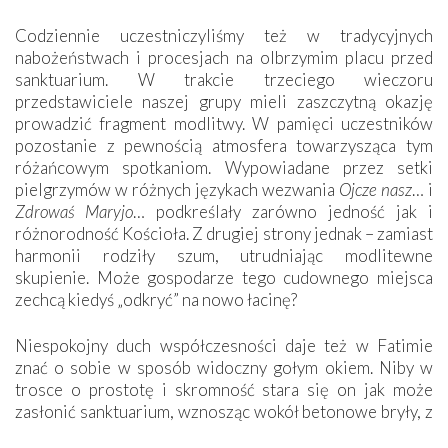
Codziennie uczestniczyliśmy też w tradycyjnych
nabożeństwach i procesjach na olbrzymim placu przed
sanktuarium. W trakcie trzeciego wieczoru
przedstawiciele naszej grupy mieli zaszczytną okazję
prowadzić fragment modlitwy. W pamięci uczestników
pozostanie z pewnością atmosfera towarzysząca tym
różańcowym spotkaniom. Wypowiadane przez setki
pielgrzymów w różnych językach wezwania
Ojcze nasz
… i
Zdrowaś Maryjo
… podkreślały zarówno jedność jak i
różnorodność Kościoła. Z drugiej strony jednak – zamiast
harmonii rodziły szum, utrudniając modlitewne
skupienie. Może gospodarze tego cudownego miejsca
zechcą kiedyś „odkryć” na nowo łacinę?
Niespokojny duch współczesności daje też w Fatimie
znać o sobie w sposób widoczny gołym okiem. Niby w
trosce o prostotę i skromność stara się on jak może
zasłonić sanktuarium, wznosząc wokół betonowe bryły, z
których niektóre nawet zostały poświęcone jako miejsca