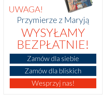
UWAGA!
Przymierze z Maryją
WYSYŁAMY
BEZPŁATNIE!
Zamów dla siebie
Zamów dla bliskich
Wesprzyj nas!