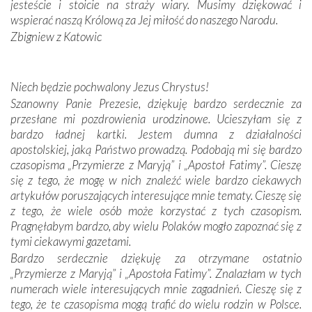
zwyczaje. Mimo że nasze kraje są od siebie bardzo
jesteście i stoicie na straży wiary. Musimy dziękować i
oddalone, w żaden sposób nie czuliśmy się obco.
wspierać naszą Królową za Jej miłość do naszego Narodu.
Sprawiła to oczywiście sama Matka Boża, ale też
Zbigniew z Katowic
kulturowa bliskość biorąca swój początek w naszej
wspólnej wierze. Podczas wyjazdów do historycznych
miejsc, które znalazły się na trasie naszej pielgrzymki,
Niech będzie pochwalony Jezus Chrystus!
mieliśmy okazję przekonać się, że Maryja swoją opieką
Szanowny Panie Prezesie, dziękuję bardzo serdecznie za
otacza nie tylko nasz naród, lecz wszystkie nacje, które
przesłane mi pozdrowienia urodzinowe. Ucieszyłam się z
się Jej ufnie oddają, a także każdą osobę, która zawierza
bardzo ładnej kartki. Jestem dumna z działalności
Jej siebie oraz swych bliskich.
apostolskiej, jaką Państwo prowadzą. Podobają mi się bardzo
czasopisma „Przymierze z Maryją” i „Apostoł Fatimy”. Cieszę
Dzieje Portugalii to również historia wierności Bogu i
się z tego, że mogę w nich znaleźć wiele bardzo ciekawych
odstępstw, także w życiu władców. Trudne momenty w
artykułów poruszających interesujące mnie tematy. Cieszę się
wymiarze tak osobistym, jak i zbiorowym, przypominają o
z tego, że wiele osób może korzystać z tych czasopism.
konieczności ciągłego zabiegania o własną duszę i o łaskę
Pragnęłabym bardzo, aby wielu Polaków mogło zapoznać się z
Opatrzności. Wierność przynosi pomyślność –
tymi ciekawymi gazetami.
przynajmniej w życiu duchowym. Odstępstwo owocuje
Bardzo serdecznie dziękuję za otrzymane ostatnio
nieszczęściem i śmiercią. Te uniwersalne prawdy
„Przymierze z Maryją” i „Apostoła Fatimy”. Znalazłam w tych
przychodziły na myśl, gdy słuchaliśmy opowieści
numerach wiele interesujących mnie zagadnień. Cieszę się z
przewodników o portugalskich monarchach i wodzach,
tego, że te czasopisma mogą trafić do wielu rodzin w Polsce.
zwycięskich bitwach i nieszczęśliwych losach grzesznych