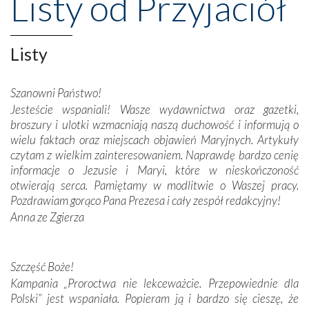
Listy od Przyjaciół
wznoszono na chwałę Bożą, na przykład – w podzięce za
Opatrznościową pomoc w wygranej bitwie o
niepodległość kraju. Zachwyt budziła potężna, a zarazem
misterna architektura tych monumentalnych dzieł,
Listy
wspaniałe zdobienia, dbałość ich twórców o detale,
połączenie talentów z wytrwałością i pracowitością
Szanowni Państwo!
budowniczych.
Jesteście wspaniali! Wasze wydawnictwa oraz gazetki,
broszury i ulotki wzmacniają naszą duchowość i informują o
Podążyliśmy też śladami fatimskich wizjonerów – Łucji
wielu faktach oraz miejscach objawień Maryjnych. Artykuły
dos Santos oraz świętych Hiacynty i Franciszka Marto.
czytam z wielkim zainteresowaniem. Naprawdę bardzo cenię
Modliliśmy się przy ich grobach. Odprawiliśmy Drogę
informacje o Jezusie i Maryi, które w nieskończoność
Krzyżową w ich rodzinnych stronach, odwiedziliśmy
otwierają serca. Pamiętamy w modlitwie o Waszej pracy.
domy, w których żyli.
Pozdrawiam gorąco Pana Prezesa i cały zespół redakcyjny!
Anna ze Zgierza
W miejscu objawień Matki Bożej zapaliliśmy świece
przywiezione wraz z intencjami powierzonymi nam przez
Darczyńców w ramach akcji „Twoje światło w Fatimie”.
Podczas tej kilkudniowej wyprawy na każdym kroku
Szczęść Boże!
spotykaliśmy się z serdeczną otwartością
Kampania „Proroctwa nie lekceważcie. Przepowiednie dla
Portugalczyków. Podziwialiśmy ich ludową sztukę i
Polski” jest wspaniała. Popieram ją i bardzo się cieszę, że