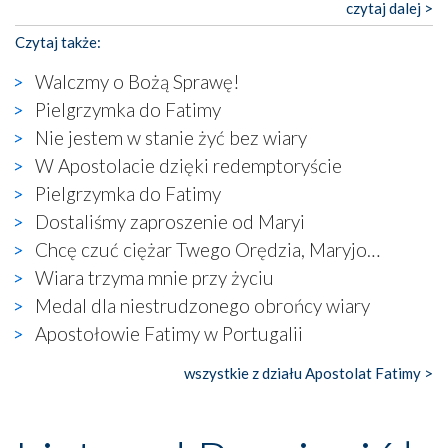
katolickiego kultu. Tylko co wspólnego z żywą,
czytaj dalej >
autentyczną wiarą mogą mieć płaskie, szare bunkry albo
Czytaj także:
kaplice, w których Tabernakulum przypomina bardziej
skrzynkę na narzędzia? Albo co powiedzieć o ustawionym
Walczmy o Bożą Sprawę!
tuż przy nowej bazylice wielkim krzyżu, na którym
Pielgrzymka do Fatimy
zamiast Chrystusa umieszczono dziwaczną postać jakby
Nie jestem w stanie żyć bez wiary
wyjętą ze starożytnych hieroglifów? W kulturowym
kontekście naszych czasów to raczej karykatura niż godny
W Apostolacie dzięki redemptoryście
wizerunek Zbawiciela…
Pielgrzymka do Fatimy
Zatem nawet w bezpośrednim otoczeniu sanktuarium
Dostaliśmy zaproszenie od Maryi
naocznie przekonaliśmy się, że wewnątrz Kościoła toczy
Chcę czuć ciężar Twego Orędzia, Maryjo…
się ogromna walka o kształt katolicyzmu i o serca
wierzących. Do czego to zmaganie może prowadzić,
Wiara trzyma mnie przy życiu
widzieliśmy w urokliwym, niewielkim mieście Obidos,
Medal dla niestrudzonego obrońcy wiary
gdzie w miejscu dawnego kościoła działa dzisiaj…
Apostołowie Fatimy w Portugalii
księgarnia.
wszystkie z działu Apostolat Fatimy >
Nasze pielgrzymkowe wyprawy, których celem były
wspaniałe klasztory w miasteczku Alcobaça czy w Batalhi,
przeniosły nas do czasów, gdy świątynie bez wątpienia