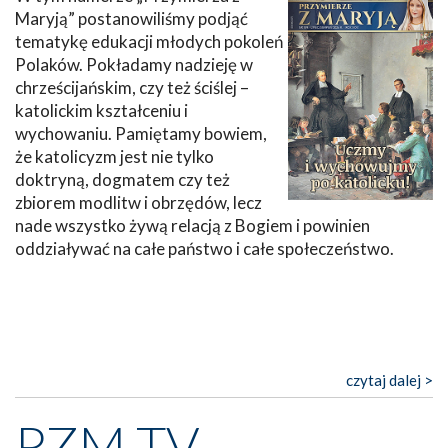
Maryją” postanowiliśmy podjąć
tematykę edukacji młodych pokoleń
Polaków. Pokładamy nadzieję w
chrześcijańskim, czy też ściślej –
katolickim kształceniu i
wychowaniu. Pamiętamy bowiem,
że katolicyzm jest nie tylko
doktryną, dogmatem czy też
zbiorem modlitw i obrzędów, lecz
nade wszystko żywą relacją z Bogiem i powinien
oddziaływać na całe państwo i całe społeczeństwo.
czytaj dalej >
PZM TV